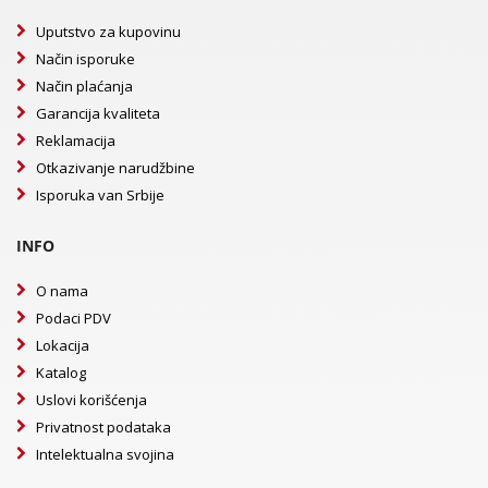
Uputstvo za kupovinu
Način isporuke
Način plaćanja
Garancija kvaliteta
Reklamacija
Otkazivanje narudžbine
Isporuka van Srbije
INFO
O nama
Podaci PDV
Lokacija
Katalog
Uslovi korišćenja
Privatnost podataka
Intelektualna svojina