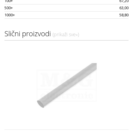
100+
67,20
500+
63,00
1000+
58,80
Slični proizvodi
(prikaži sve»)