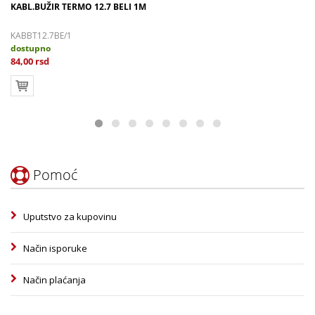
KABL.BUŽIR TERMO 12.7 BELI 1M
KABBT12.7BE/1
dostupno
84,00 rsd
Pomoć
Uputstvo za kupovinu
Način isporuke
Način plaćanja