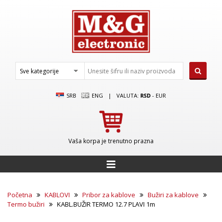
SRB
ENG
|
VALUTA:
RSD
-
EUR
Vaša korpa je trenutno prazna
Početna
KABLOVI
Pribor za kablove
Bužiri za kablove
Termo bužiri
KABL.BUŽIR TERMO 12.7 PLAVI 1m