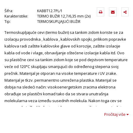
Šifra:
KABBT12.7PL/1
Karakteristike:
TERMO BUŽIR 12,7/6,35 mm (2x)
Tip:
TERMOSKUPLJAJUĆI BUŽIR
Termoskupljajuće cevi (termo bužiri) sa tankim zidom koriste se za
izolaciju provodnika , kablova , kablovskih spojki, prilikom popravke
kablova radi zaštite kablovske glave od korozije, zaštite izolacije
kabla od vode i vlage, obnavljanje oštećene izolacije kabla itd. Ovo
su plastične cevi sa tankim zidom koje se pod dejstvom temperature
veće od 120°C skupljaju smanjujući do određenog stepena svoj
prečnik. Materijal je otporan na visoke temperature i UV zrake.
Materijal je tkzv. permanentno umrežena plastika. Materijal se
dobija na sledeći način: visokoenergetskim zracima elektrona
obrađuje se plastični komad tako da se stvara unutrašnja
molekularna veza između susednih molekula. Nakon toga cev se
zagreva do tačke ključanja, pri čemu se cev proširuje, a unutrašnje
molekularne veze se rastežu. Nakon toga se cev naglo hladi, a
Pročitaj više
molekuli na neodređeno vreme ostaju rastegnutih veza. Ponovnim
zagrevanjem cevi (nakon postavljanja na odgovarajući kabl) kristali