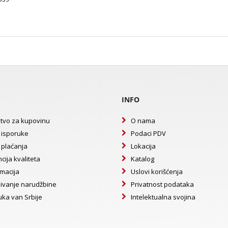
INFO
tvo za kupovinu
O nama
 isporuke
Podaci PDV
 plaćanja
Lokacija
cija kvaliteta
Katalog
macija
Uslovi korišćenja
ivanje narudžbine
Privatnost podataka
uka van Srbije
Intelektualna svojina