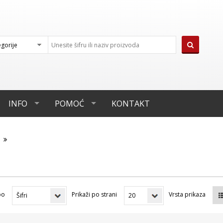
INFO
POMOĆ
KONTAKT
e
po
Prikaži po strani
Vrsta prikaza