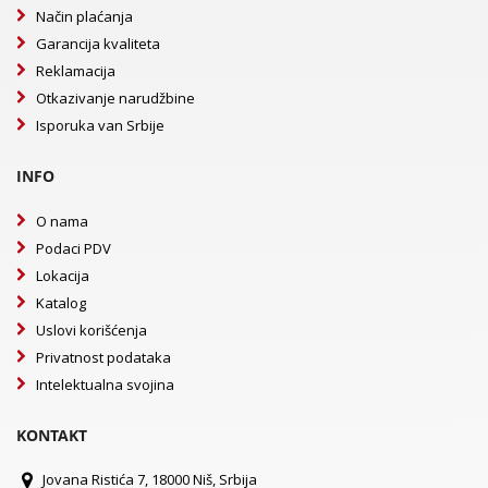
Način plaćanja
Garancija kvaliteta
Reklamacija
Otkazivanje narudžbine
Isporuka van Srbije
INFO
O nama
Podaci PDV
Lokacija
Katalog
Uslovi korišćenja
Privatnost podataka
Intelektualna svojina
KONTAKT
Jovana Ristića 7, 18000 Niš, Srbija