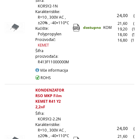
Šifra:
KORSY2-1N
Karakteristike:
24,00
(1
R=10 , 300V AC ,
±20% , -40+110°C
21,60
(10
dostupno
KOM
Kućište:
19,20
(10
Polypropylen
18,00
(50
Proizvođač:
16,80
(100
KEMET
Šifra
proizvođača:
R413F11000000M
Više informacija
ROHS
KONDENZATOR
RSO MKP Film
KEMET R41 Y2
2,2nF
Šifra:
KORSY2-2.2N
Karakteristike:
24,00
(1
R=10 , 300V AC ,
±20% , -40+110°C
21,60
(10