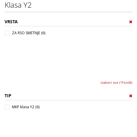
Klasa Y2
VRSTA
ZA RSO SMETNJE (6)
Izaberi sve
/
Poništi
TIP
MKP klasa Y2 (6)