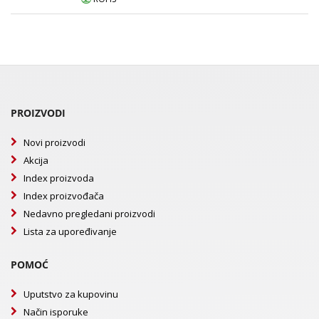
PROIZVODI
Novi proizvodi
Akcija
Index proizvoda
Index proizvođača
Nedavno pregledani proizvodi
Lista za upoređivanje
POMOĆ
Uputstvo za kupovinu
Način isporuke