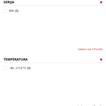
SERIJA
R41 (6)
Izaberi sve
/
Poništi
TEMPERATURA
-40...+110 °C (6)