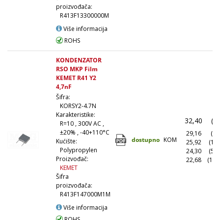
proizvođača:
R413F13300000M
Više informacija
ROHS
KONDENZATOR
RSO MKP Film
KEMET R41 Y2
4,7nF
Šifra:
KORSY2-4.7N
Karakteristike:
32,40
(1
R=10 , 300V AC ,
±20% , -40+110°C
29,16
(10
dostupno
KOM
Kućište:
25,92
(10
Polypropylen
24,30
(50
Proizvođač:
22,68
(100
KEMET
Šifra
proizvođača:
R413F147000M1M
Više informacija
ROHS