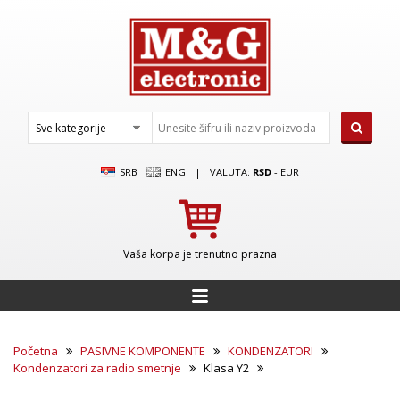
SRB
ENG
|
VALUTA:
RSD
-
EUR
Vaša korpa je trenutno prazna
Početna
PASIVNE KOMPONENTE
KONDENZATORI
Kondenzatori za radio smetnje
Klasa Y2