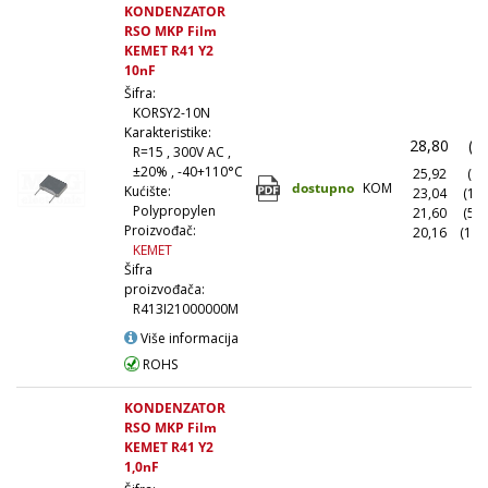
KONDENZATOR
RSO MKP Film
KEMET R41 Y2
10nF
Šifra:
KORSY2-10N
Karakteristike:
28,80
(1
R=15 , 300V AC ,
±20% , -40+110°C
25,92
(10
dostupno
KOM
Kućište:
23,04
(10
Polypropylen
21,60
(50
Proizvođač:
20,16
(100
KEMET
Šifra
proizvođača:
R413I21000000M
Više informacija
ROHS
KONDENZATOR
RSO MKP Film
KEMET R41 Y2
1,0nF