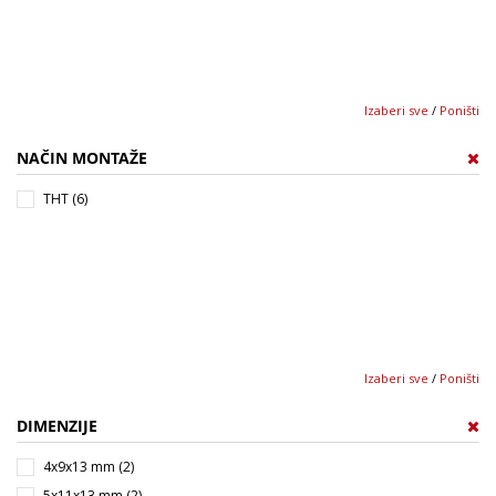
Izaberi sve
/
Poništi
NAČIN MONTAŽE
THT (6)
Izaberi sve
/
Poništi
DIMENZIJE
4x9x13 mm (2)
5x11x13 mm (2)