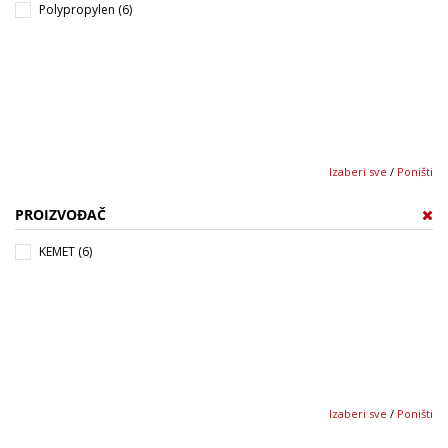
Polypropylen (6)
Izaberi sve
/
Poništi
PROIZVOĐAČ
KEMET (6)
Izaberi sve
/
Poništi