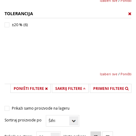
Izaberi sve
/
Poništi
TOLERANCIJA
±20 % (6)
Izaberi sve
/
Poništi
PONIŠTI FILTERE
SAKRIJ FILTERE
PRIMENI FILTERE
Prikaži samo proizvode na lageru
Sortiraj proizvode po