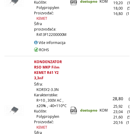
dostupno
KOM
Kućište:
19,20
(10
Polypropylen
18,00
(50
Proizvođač:
16,80
(100
KEMET
Šifra
proizvođača:
R413F12200000M
Više informacija
ROHS
KONDENZATOR
RSO MKP Film
KEMET R41 Y2
3,3nF
Šifra:
KORSY2-3.3N
Karakteristike:
28,80
(1
R=10 , 300V AC ,
±20% , -40+110°C
25,92
(10
dostupno
KOM
Kućište:
23,04
(10
Polypropylen
21,60
(50
Proizvođač:
20,16
(100
KEMET
Šifra