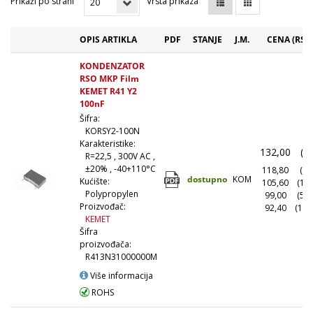
Prikaži po strani
Vrsta prikaza
OPIS ARTIKLA
PDF
STANJE
J.M.
CENA (RSD
KONDENZATOR
RSO MKP Film
KEMET R41 Y2
100nF
Šifra:
KORSY2-100N
Karakteristike:
132,00
(1
R=22,5 , 300V AC ,
±20% , -40+110°C
118,80
(10
dostupno
KOM
Kućište:
105,60
(10
Polypropylen
99,00
(50
Proizvođač:
92,40
(100
KEMET
Šifra
proizvođača:
R413N31000000M
Više informacija
ROHS