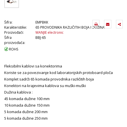
Šifra:
EMPBKK
Karakteristike:
65 PROVODNIKA RAZLIČITIH BOJA I DUŽINA
Proizvođači:
WANJIE electronic
Šifra
BBJ-65
proizvođača:
ROHS
Fleksibilni kablovi sa konektorima
Koriste se za povezivanje kod laboratorijskih protoboard ploča
Komplet sadrži 65 komada provodnika različitih boja
Konektori na krajevima kablova su muški-muški
Dužina kablova :
45 komada dužine 100 mm
10 komada dužine 150 mm
5 komada dužine 200 mm
5 komada dužine 250 mm