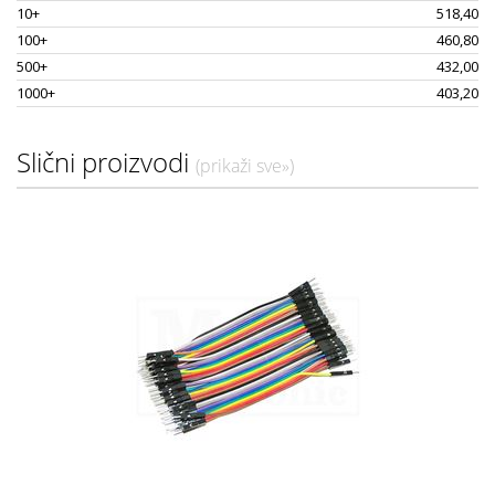
10+
518,40
100+
460,80
500+
432,00
1000+
403,20
Slični proizvodi
(prikaži sve»)