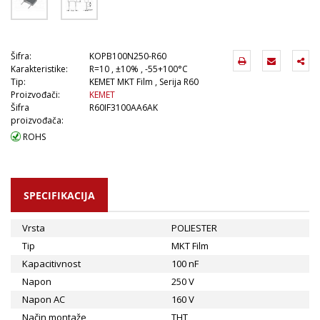
Šifra:
KOPB100N250-R60
Karakteristike:
R=10 , ±10% , -55+100°C
Tip:
KEMET MKT Film , Serija R60
Proizvođači:
KEMET
Šifra
R60IF3100AA6AK
proizvođača:
ROHS
SPECIFIKACIJA
Vrsta
POLIESTER
Tip
MKT Film
Kapacitivnost
100 nF
Napon
250 V
Napon AC
160 V
Način montaže
THT