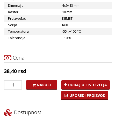
Dimenzije
4x9x13 mm
Raster
10 mm
Proizvođač
KEMET
Serija
R60
Temperatura
-55...+100 °C
Tolerancija
±10 %
Cena
38,40 rsd
NARUČI
DODAJ U LISTU ŽELJA
UPOREDI PROIZVOD
Dostupnost