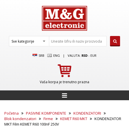
SRB
ENG
|
VALUTA:
RSD
-
EUR
Vaša korpa je trenutno prazna
Početna
PASIVNE KOMPONENTE
KONDENZATORI
Blok kondenzatori
Firme
KEMET R60 MKT
KONDENZATOR
MKT Film KEMET R60 100nF 250V