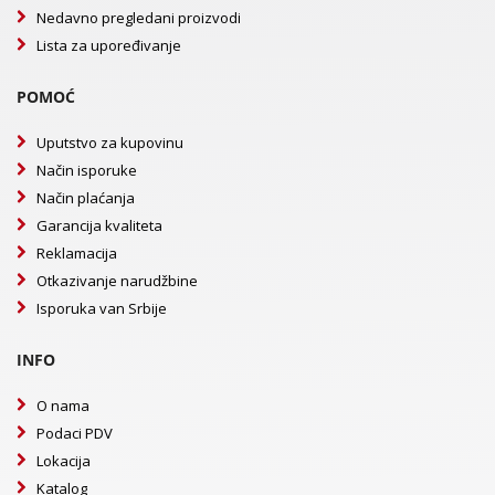
Nedavno pregledani proizvodi
Lista za upoređivanje
POMOĆ
Uputstvo za kupovinu
Način isporuke
Način plaćanja
Garancija kvaliteta
Reklamacija
Otkazivanje narudžbine
Isporuka van Srbije
INFO
O nama
Podaci PDV
Lokacija
Katalog