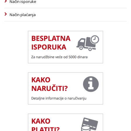
Način isporuke
Način plaćanja