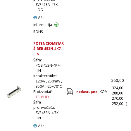
SVP453N-47K-
LOG
Više
informacija
ROHS
POTENCIOMETAR
ŠIBER 453N-4K7-
LIN
Šifra:
POSI453N-4K7-
LIN
Karakteristike:
360,00
(
±20% , 250mW ,
350V , -25+70°C
324,00
(1
nedostupno
KOM
Proizvođač:
288,00
(1
TELPOD
270,00
(5
Šifra
252,00
(10
proizvođača:
SVP453N-4.7K-
LIN
Više