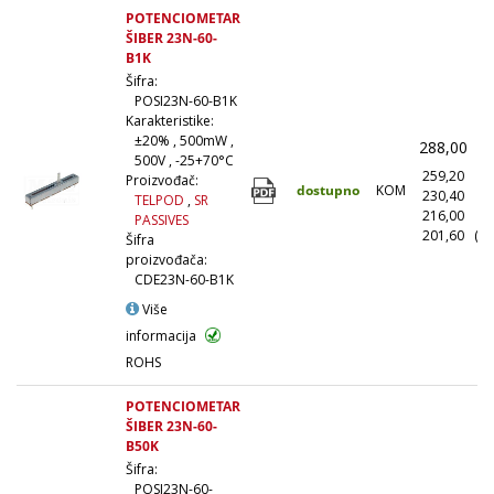
POTENCIOMETAR
ŠIBER 23N-60-
B1K
Šifra:
POSI23N-60-B1K
Karakteristike:
±20% , 500mW ,
288,00
(
500V , -25+70°C
259,20
(1
Proizvođač:
dostupno
KOM
230,40
(1
TELPOD
,
SR
216,00
(5
PASSIVES
201,60
(10
Šifra
proizvođača:
CDE23N-60-B1K
Više
informacija
ROHS
POTENCIOMETAR
ŠIBER 23N-60-
B50K
Šifra:
POSI23N-60-