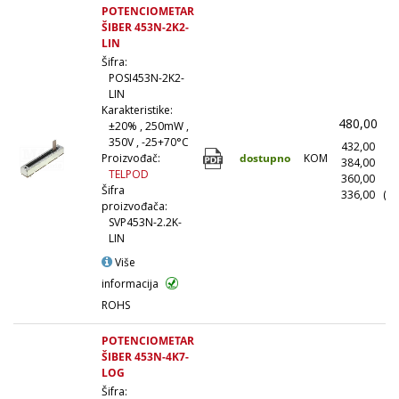
POTENCIOMETAR
ŠIBER 453N-2K2-
LIN
Šifra:
POSI453N-2K2-
LIN
Karakteristike:
480,00
(
±20% , 250mW ,
350V , -25+70°C
432,00
(1
dostupno
KOM
Proizvođač:
384,00
(1
TELPOD
360,00
(5
Šifra
336,00
(10
proizvođača:
SVP453N-2.2K-
LIN
Više
informacija
ROHS
POTENCIOMETAR
ŠIBER 453N-4K7-
LOG
Šifra: