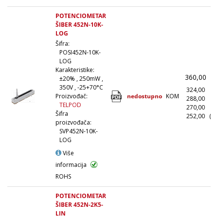
POTENCIOMETAR
ŠIBER 452N-10K-
LOG
Šifra:
POSI452N-10K-
LOG
Karakteristike:
360,00
(
±20% , 250mW ,
350V , -25+70°C
324,00
(1
nedostupno
KOM
Proizvođač:
288,00
(1
TELPOD
270,00
(5
Šifra
252,00
(10
proizvođača:
SVP452N-10K-
LOG
Više
informacija
ROHS
POTENCIOMETAR
ŠIBER 452N-2K5-
LIN