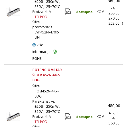
360,00
(
±20% , 250mW ,
350V , -25+70°C
324,00
(1
dostupno
KOM
Proizvođač:
288,00
(1
TELPOD
270,00
(5
Šifra
252,00
(10
proizvođača:
SVP452N-470R-
LIN
Više
informacija
ROHS
POTENCIOMETAR
ŠIBER 452N-4K7-
LOG
Šifra:
POSI452N-4K7-
LOG
Karakteristike:
480,00
(
±20% , 250mW ,
350V , -25+70°C
432,00
(1
dostupno
KOM
Proizvođač:
384,00
(1
TELPOD
360,00
(5
Šifra