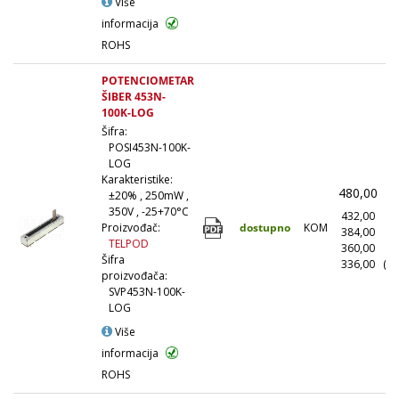
Više
informacija
ROHS
POTENCIOMETAR
ŠIBER 453N-
100K-LOG
Šifra:
POSI453N-100K-
LOG
Karakteristike:
480,00
(
±20% , 250mW ,
350V , -25+70°C
432,00
(1
dostupno
KOM
Proizvođač:
384,00
(1
TELPOD
360,00
(5
Šifra
336,00
(10
proizvođača:
SVP453N-100K-
LOG
Više
informacija
ROHS