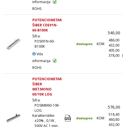
informacija
ROHS
POTENCIOMETAR
ŠIBER CDE91N-
60-B100K
540,00
(
Šifra:
486,00
(1
POSI91N-60-
dostupno
KOM
432,00
(1
B100K
405,00
(5
Više
378,00
(10
informacija
ROHS
POTENCIOMETAR
ŠIBER
MET.MONO
60/10K LOG
Šifra:
POSIMM60-10K-
576,00
(
LOG
518,40
(1
Karakteristike:
dostupno
KOM
460,80
(1
±20% , 0,1W ,
432,00
(5
500V AC 1 min.,