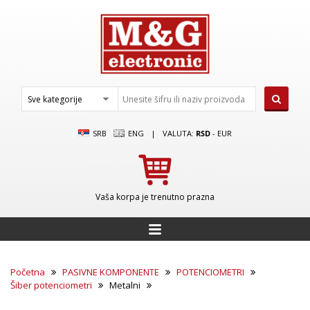
SRB
ENG
|
VALUTA:
RSD
-
EUR
Vaša korpa je trenutno prazna
Početna
PASIVNE KOMPONENTE
POTENCIOMETRI
Šiber potenciometri
Metalni