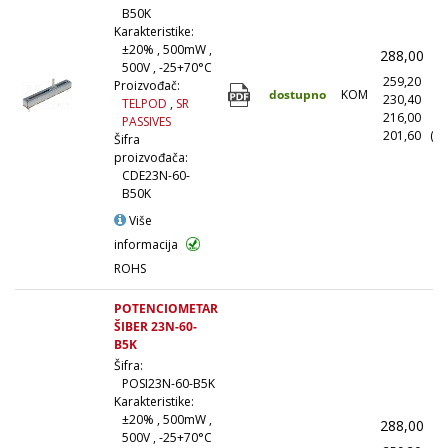
B50K
Karakteristike:
±20% , 500mW ,
288,00
(
500V , -25+70°C
259,20
(1
Proizvođač:
dostupno
KOM
230,40
(1
TELPOD
,
SR
216,00
(5
PASSIVES
201,60
(10
Šifra
proizvođača:
CDE23N-60-
B50K
Više
informacija
ROHS
POTENCIOMETAR
ŠIBER 23N-60-
B5K
Šifra:
POSI23N-60-B5K
Karakteristike:
±20% , 500mW ,
288,00
(
500V , -25+70°C