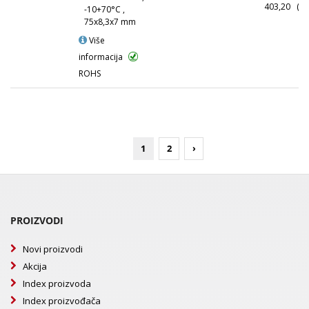
403,20
(10
-10+70°C ,
75x8,3x7 mm
Više
informacija
ROHS
1
2
›
PROIZVODI
Novi proizvodi
Akcija
Index proizvoda
Index proizvođača