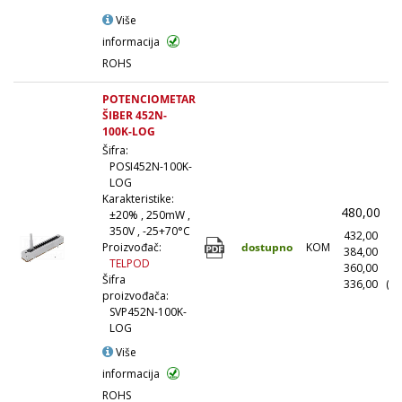
Više
informacija
ROHS
POTENCIOMETAR
ŠIBER 452N-
100K-LOG
Šifra:
POSI452N-100K-
LOG
Karakteristike:
480,00
(
±20% , 250mW ,
350V , -25+70°C
432,00
(1
dostupno
KOM
Proizvođač:
384,00
(1
TELPOD
360,00
(5
Šifra
336,00
(10
proizvođača:
SVP452N-100K-
LOG
Više
informacija
ROHS