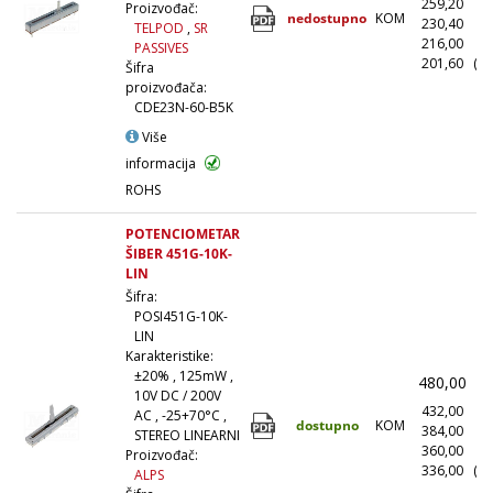
259,20
(1
Proizvođač:
nedostupno
KOM
230,40
(1
TELPOD
,
SR
216,00
(5
PASSIVES
201,60
(10
Šifra
proizvođača:
CDE23N-60-B5K
Više
informacija
ROHS
POTENCIOMETAR
ŠIBER 451G-10K-
LIN
Šifra:
POSI451G-10K-
LIN
Karakteristike:
±20% , 125mW ,
480,00
(
10V DC / 200V
432,00
(1
AC , -25+70°C ,
dostupno
KOM
384,00
(1
STEREO LINEARNI
360,00
(5
Proizvođač:
336,00
(10
ALPS