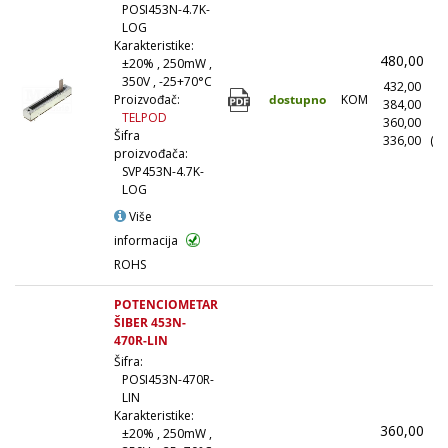
POSI453N-4.7K-
LOG
Karakteristike:
480,00
(
±20% , 250mW ,
350V , -25+70°C
432,00
(1
dostupno
KOM
Proizvođač:
384,00
(1
TELPOD
360,00
(5
Šifra
336,00
(10
proizvođača:
SVP453N-4.7K-
LOG
Više
informacija
ROHS
POTENCIOMETAR
ŠIBER 453N-
470R-LIN
Šifra:
POSI453N-470R-
LIN
Karakteristike:
360,00
(
±20% , 250mW ,