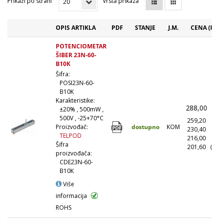
Prikaži po strani
Vrsta prikaza
OPIS ARTIKLA
PDF
STANJE
J.M.
CENA (RS
POTENCIOMETAR
ŠIBER 23N-60-
B10K
Šifra:
POSI23N-60-
B10K
Karakteristike:
288,00
(
±20% , 500mW ,
500V , -25+70°C
259,20
(1
dostupno
KOM
Proizvođač:
230,40
(1
TELPOD
216,00
(5
Šifra
201,60
(10
proizvođača:
CDE23N-60-
B10K
Više
informacija
ROHS