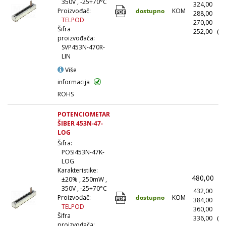
350V , -25+70°C
324,00
(1
dostupno
KOM
Proizvođač:
288,00
(1
TELPOD
270,00
(5
Šifra
252,00
(10
proizvođača:
SVP453N-470R-
LIN
Više
informacija
ROHS
POTENCIOMETAR
ŠIBER 453N-47-
LOG
Šifra:
POSI453N-47K-
LOG
Karakteristike:
480,00
(
±20% , 250mW ,
350V , -25+70°C
432,00
(1
dostupno
KOM
Proizvođač:
384,00
(1
TELPOD
360,00
(5
Šifra
336,00
(10
proizvođača: