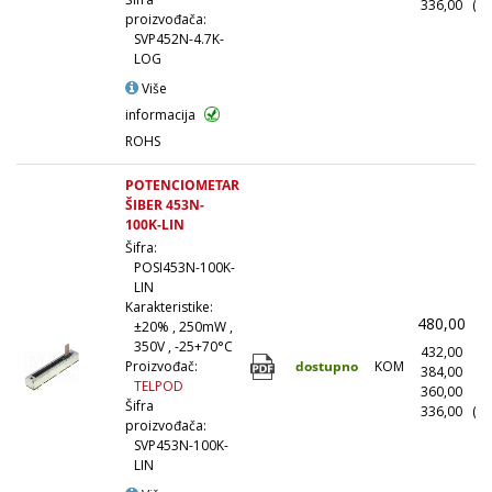
336,00
(10
proizvođača:
SVP452N-4.7K-
LOG
Više
informacija
ROHS
POTENCIOMETAR
ŠIBER 453N-
100K-LIN
Šifra:
POSI453N-100K-
LIN
Karakteristike:
480,00
(
±20% , 250mW ,
350V , -25+70°C
432,00
(1
dostupno
KOM
Proizvođač:
384,00
(1
TELPOD
360,00
(5
Šifra
336,00
(10
proizvođača:
SVP453N-100K-
LIN