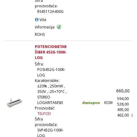
Šifra
proizvođača:
RS45112A400G
Više
informacija
ROHS
POTENCIOMETAR
ŠIBER 452G-100K-
LOG
Šifra:
POSI452G-100K-
LOG
Karakteristike:
±20% , 250mW ,
660,00
(
350V , -25+70°C ,
STEREO
594,00
(1
dostupno
KOM
LOGARITAMSKI
528,00
(1
Proizvođač:
495,00
(5
TELPOD
462,00
(10
Šifra
proizvođača:
SVP452G-100K-
LOG