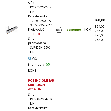
Šifra:
POSI452N-2K5-
LIN
Karakteristike:
360,00
(
±20% , 250mW ,
350V , -25+70°C
324,00
(1
dostupno
KOM
Proizvođač:
288,00
(1
TELPOD
270,00
(5
Šifra
252,00
(10
proizvođača:
SVP452N-2.5K-
LIN
Više
informacija
ROHS
POTENCIOMETAR
ŠIBER 452N-
470R-LIN
Šifra:
POSI452N-470R-
LIN
Karakteristike: