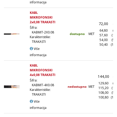
informacija
KABL
MIKROFONSKI
2x0,08 TRAKASTI
72,00
(1
Šifra:
64,80
(10
KABMIT-2X0.08
dostupno
MET
57,60
(10
Karakteristike:
54,00
(50
TRAKASTI
50,40
(100
Više
informacija
KABL
MIKROFONSKI
4x0,08 TRAKASTI
144,00
(1
Šifra:
129,60
(10
KABMIT-4X0.08
nedostupno
MET
115,20
(10
Karakteristike:
108,00
(50
TRAKASTI
100,80
(100
Više
informacija