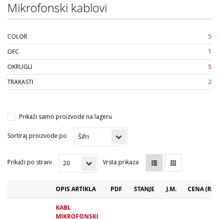
Mikrofonski kablovi
COLOR
5
OFC
1
OKRUGLI
5
TRAKASTI
2
Prikaži samo proizvode na lageru
Sortiraj proizvode po
Prikaži po strani
Vrsta prikaza
OPIS ARTIKLA
PDF
STANJE
J.M.
CENA (RSD
KABL
MIKROFONSKI