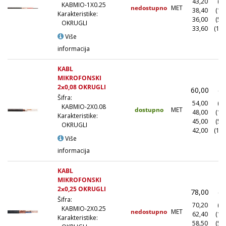
43,20
(10
KABMIO-1X0.25
nedostupno
MET
38,40
(10
Karakteristike:
36,00
(50
OKRUGLI
33,60
(100
Više
informacija
KABL
MIKROFONSKI
2x0,08 OKRUGLI
60,00
(1
Šifra:
54,00
(10
KABMIO-2X0.08
dostupno
MET
48,00
(10
Karakteristike:
45,00
(50
OKRUGLI
42,00
(100
Više
informacija
KABL
MIKROFONSKI
2x0,25 OKRUGLI
78,00
(1
Šifra:
70,20
(10
KABMIO-2X0.25
nedostupno
MET
62,40
(10
Karakteristike:
58,50
(50