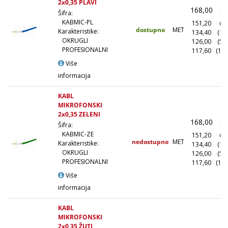
2x0,35 PLAVI
168,00
(1
Šifra:
KABMIC-PL
151,20
(10
dostupno
MET
Karakteristike:
134,40
(10
OKRUGLI
126,00
(50
PROFESIONALNI
117,60
(100
Više
informacija
KABL
MIKROFONSKI
2x0,35 ZELENI
168,00
(1
Šifra:
KABMIC-ZE
151,20
(10
nedostupno
MET
Karakteristike:
134,40
(10
OKRUGLI
126,00
(50
PROFESIONALNI
117,60
(100
Više
informacija
KABL
MIKROFONSKI
2x0,35 ŽUTI