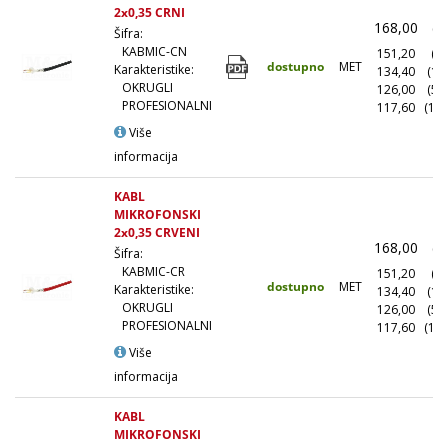
2x0,35 CRNI
168,00
(1
Šifra:
KABMIC-CN
151,20
(10
dostupno
MET
Karakteristike:
134,40
(10
OKRUGLI
126,00
(50
PROFESIONALNI
117,60
(100
Više
informacija
KABL
MIKROFONSKI
2x0,35 CRVENI
168,00
(1
Šifra:
KABMIC-CR
151,20
(10
dostupno
MET
Karakteristike:
134,40
(10
OKRUGLI
126,00
(50
PROFESIONALNI
117,60
(100
Više
informacija
KABL
MIKROFONSKI