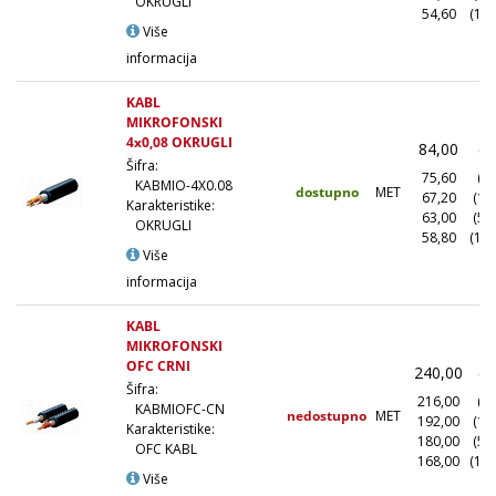
OKRUGLI
54,60
(100
Više
informacija
KABL
MIKROFONSKI
4x0,08 OKRUGLI
84,00
(1
Šifra:
75,60
(10
KABMIO-4X0.08
dostupno
MET
67,20
(10
Karakteristike:
63,00
(50
OKRUGLI
58,80
(100
Više
informacija
KABL
MIKROFONSKI
OFC CRNI
240,00
(1
Šifra:
216,00
(10
KABMIOFC-CN
nedostupno
MET
192,00
(10
Karakteristike:
180,00
(50
OFC KABL
168,00
(100
Više