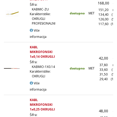
168,00
(1
Šifra:
KABMIC-ZU
151,20
(10
dostupno
MET
Karakteristike:
134,40
(10
OKRUGLI
126,00
(50
PROFESIONALNI
117,60
(100
Više
informacija
KABL
MIKROFONSKI
1x0,14 OKRUGLI
42,00
(1
Šifra:
37,80
(10
KABMIO-1X0.14
dostupno
MET
33,60
(10
Karakteristike:
31,50
(50
OKRUGLI
29,40
(100
Više
informacija
KABL
MIKROFONSKI
1x0,25 OKRUGLI
48,00
(1
Šifra: