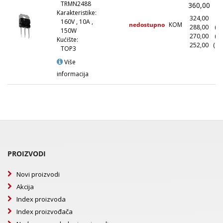
TRMN2488
360,00
(
Karakteristike:
324,00
(1
160V , 10A ,
nedostupno
KOM
288,00
(1
150W
270,00
(5
Kućište:
252,00
(10
TOP3
Više
informacija
PROIZVODI
Novi proizvodi
Akcija
Index proizvoda
Index proizvođača