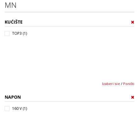
MN
KUĆIŠTE
TOP3 (1)
Izaberi sve
/
Poništi
NAPON
160 V (1)