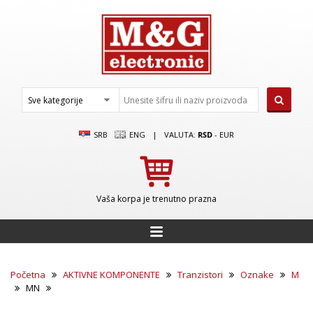
SRB
ENG
|
VALUTA:
RSD
-
EUR
Vaša korpa je trenutno prazna
Početna
AKTIVNE KOMPONENTE
Tranzistori
Oznake
M
MN