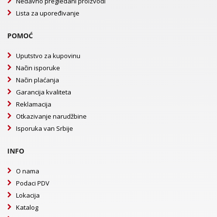
Nedavno pregledani proizvodi
Lista za upoređivanje
POMOĆ
Uputstvo za kupovinu
Način isporuke
Način plaćanja
Garancija kvaliteta
Reklamacija
Otkazivanje narudžbine
Isporuka van Srbije
INFO
O nama
Podaci PDV
Lokacija
Katalog