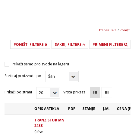
Izaberi sve
/
Poništi
PONIŠTI FILTERE
SAKRIJ FILTERE
PRIMENI FILTERE
Prikaži samo proizvode na lageru
Sortiraj proizvode po
Prikaži po strani
Vrsta prikaza
OPIS ARTIKLA
PDF
STANJE
J.M.
CENA (RS
TRANZISTOR MN
2488
Šifra: