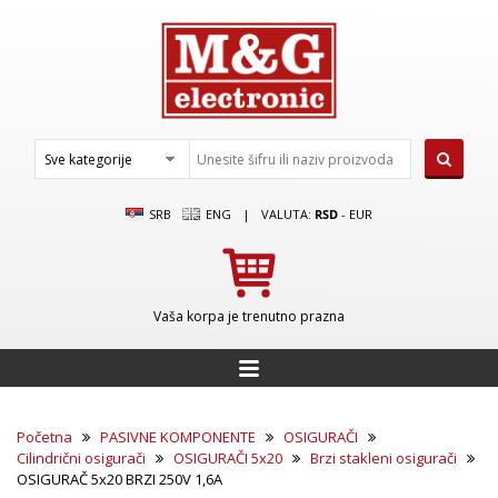
SRB
ENG
|
VALUTA:
RSD
-
EUR
Vaša korpa je trenutno prazna
Početna
PASIVNE KOMPONENTE
OSIGURAČI
Cilindrični osigurači
OSIGURAČI 5x20
Brzi stakleni osigurači
OSIGURAČ 5x20 BRZI 250V 1,6A