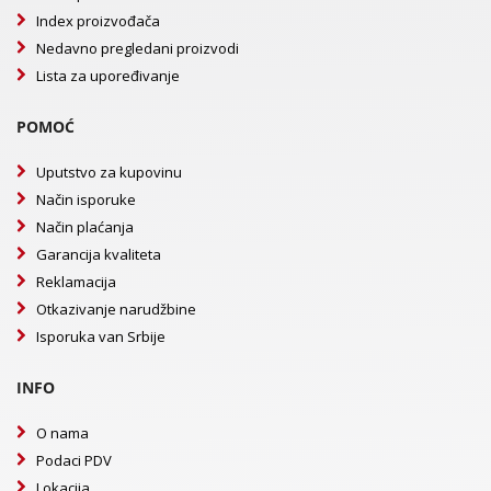
Index proizvođača
Nedavno pregledani proizvodi
Lista za upoređivanje
POMOĆ
Uputstvo za kupovinu
Način isporuke
Način plaćanja
Garancija kvaliteta
Reklamacija
Otkazivanje narudžbine
Isporuka van Srbije
INFO
O nama
Podaci PDV
Lokacija