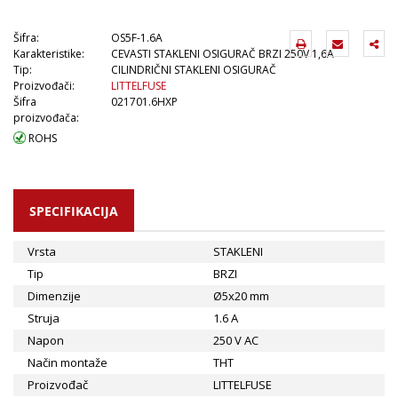
Šifra:
OS5F-1.6A
Karakteristike:
CEVASTI STAKLENI OSIGURAČ BRZI 250V 1,6A
Tip:
CILINDRIČNI STAKLENI OSIGURAČ
Proizvođači:
LITTELFUSE
Šifra
021701.6HXP
proizvođača:
ROHS
SPECIFIKACIJA
Vrsta
STAKLENI
Tip
BRZI
Dimenzije
Ø5x20 mm
Struja
1.6 A
Napon
250 V AC
Način montaže
THT
Proizvođač
LITTELFUSE