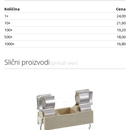
Količina
Cena
1+
24,00
10+
21,60
100+
19,20
500+
18,00
1000+
16,80
Slični proizvodi
(prikaži sve»)