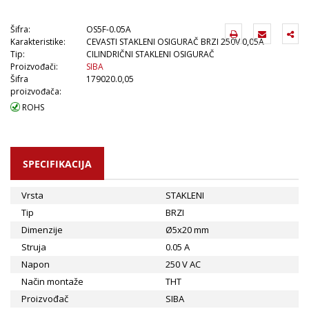
Šifra:
OS5F-0.05A
Karakteristike:
CEVASTI STAKLENI OSIGURAČ BRZI 250V 0,05A
Tip:
CILINDRIČNI STAKLENI OSIGURAČ
Proizvođači:
SIBA
Šifra
179020.0,05
proizvođača:
ROHS
SPECIFIKACIJA
Vrsta
STAKLENI
Tip
BRZI
Dimenzije
Ø5x20 mm
Struja
0.05 A
Napon
250 V AC
Način montaže
THT
Proizvođač
SIBA