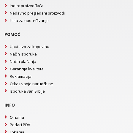
Index proizvođača
Nedavno pregledani proizvodi
Lista za upoređivanje
POMOĆ
Uputstvo za kupovinu
Način isporuke
Način plaćanja
Garancija kvaliteta
Reklamacija
Otkazivanje narudžbine
Isporuka van Srbije
INFO
O nama
Podaci PDV
Lokacija