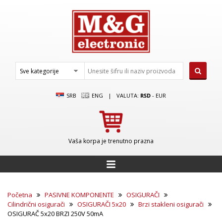
SRB
ENG
|
VALUTA:
RSD
-
EUR
Vaša korpa je trenutno prazna
Početna
PASIVNE KOMPONENTE
OSIGURAČI
Cilindrični osigurači
OSIGURAČI 5x20
Brzi stakleni osigurači
OSIGURAČ 5x20 BRZI 250V 50mA