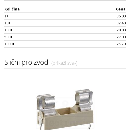
Količina
Cena
1+
36,00
10+
32,40
100+
28,80
500+
27,00
1000+
25,20
Slični proizvodi
(prikaži sve»)