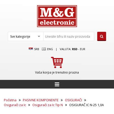
SRB
ENG
|
VALUTA:
RSD
-
EUR
Vaša korpa je trenutno prazna
Početna
PASIVNE KOMPONENTE
OSIGURAČI
Osigurači za Ic
Osigurači za Ic Tip N
OSIGURAČ IC N-25 1,0A