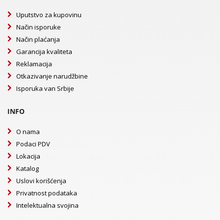
Uputstvo za kupovinu
Način isporuke
Način plaćanja
Garancija kvaliteta
Reklamacija
Otkazivanje narudžbine
Isporuka van Srbije
INFO
O nama
Podaci PDV
Lokacija
Katalog
Uslovi korišćenja
Privatnost podataka
Intelektualna svojina