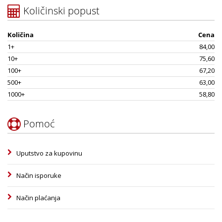
Količinski popust
Količina
Cena
1+
84,00
10+
75,60
100+
67,20
500+
63,00
1000+
58,80
Pomoć
Uputstvo za kupovinu
Način isporuke
Način plaćanja