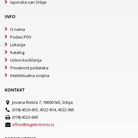
Isporuka van Srbije
INFO
O nama
Podaci PDV
Lokacija
Katalog
Uslovi korišćenja
Privatnost podataka
Intelektualna svojina
KONTAKT
Jovana Ristića 7, 18000 Niš, Srbija
(018) 4520-455, 4522-814, 4522-965
(018) 4522-660
office@mgelectronic.rs