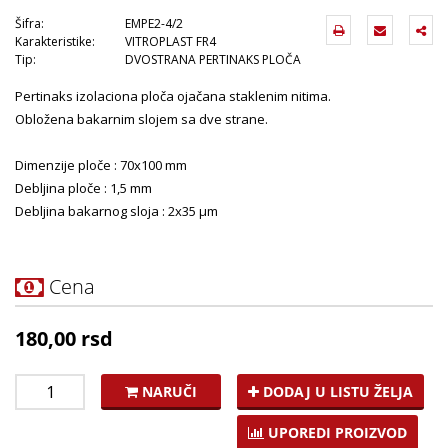
Šifra:
EMPE2-4/2
Karakteristike:
VITROPLAST FR4
Tip:
DVOSTRANA PERTINAKS PLOČA
Pertinaks izolaciona ploča ojačana staklenim nitima.
Obložena bakarnim slojem sa dve strane.
Dimenzije ploče : 70x100 mm
Debljina ploče : 1,5 mm
Debljina bakarnog sloja : 2x35 µm
Cena
180,00 rsd
NARUČI
DODAJ U LISTU ŽELJA
UPOREDI PROIZVOD