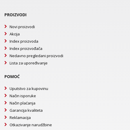
PROIZVODI
Novi proizvodi
Akcija
Index proizvoda
Index proizvođača
Nedavno pregledani proizvodi
Lista za upoređivanje
POMOĆ
Uputstvo za kupovinu
Način isporuke
Način plaćanja
Garancija kvaliteta
Reklamacija
Otkazivanje narudžbine