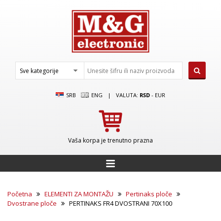
SRB
ENG
|
VALUTA:
RSD
-
EUR
Vaša korpa je trenutno prazna
Početna
ELEMENTI ZA MONTAŽU
Pertinaks ploče
Dvostrane ploče
PERTINAKS FR4 DVOSTRANI 70X100