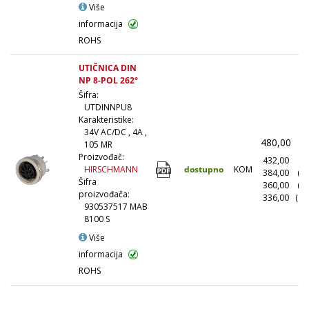
Više
informacija
ROHS
UTIČNICA DIN
NP 8-POL 262°
Šifra:
UTDINNPU8
Karakteristike:
34V AC/DC , 4A ,
480,00
(
105 MR
Proizvođač:
432,00
(1
dostupno
KOM
HIRSCHMANN
384,00
(1
Šifra
360,00
(5
proizvođača:
336,00
(10
930537517 MAB
8100 S
Više
informacija
ROHS