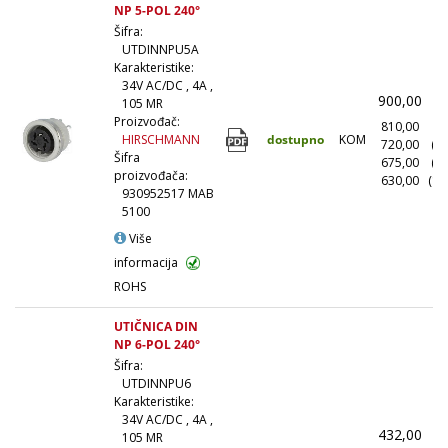
NP 5-POL 240°
Šifra:
UTDINNPU5A
Karakteristike:
34V AC/DC , 4A ,
900,00
(
105 MR
Proizvođač:
810,00
(1
dostupno
KOM
HIRSCHMANN
720,00
(1
Šifra
675,00
(5
proizvođača:
630,00
(10
930952517 MAB
5100
Više
informacija
ROHS
UTIČNICA DIN
NP 6-POL 240°
Šifra:
UTDINNPU6
Karakteristike:
34V AC/DC , 4A ,
432,00
(
105 MR