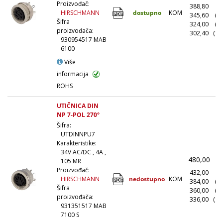
Proizvođač:
388,80
(1
dostupno
KOM
HIRSCHMANN
345,60
(1
Šifra
324,00
(5
proizvođača:
302,40
(10
930954517 MAB
6100
Više
informacija
ROHS
UTIČNICA DIN
NP 7-POL 270°
Šifra:
UTDINNPU7
Karakteristike:
34V AC/DC , 4A ,
480,00
(
105 MR
Proizvođač:
432,00
(1
nedostupno
KOM
HIRSCHMANN
384,00
(1
Šifra
360,00
(5
proizvođača:
336,00
(10
931351517 MAB
7100 S