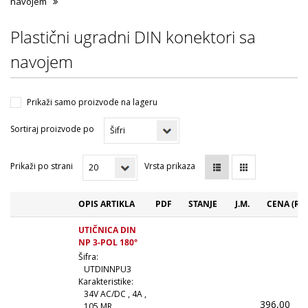
navojem
Plastični ugradni DIN konektori sa
navojem
Prikaži samo proizvode na lageru
Sortiraj proizvode po
Prikaži po strani
Vrsta prikaza
OPIS ARTIKLA
PDF
STANJE
J.M.
CENA (RS
UTIČNICA DIN
NP 3-POL 180°
Šifra:
UTDINNPU3
Karakteristike:
34V AC/DC , 4A ,
396,00
(
105 MR