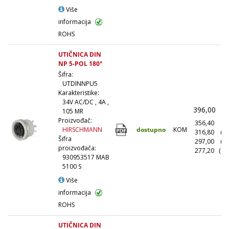
Više
informacija
ROHS
UTIČNICA DIN
NP 5-POL 180°
Šifra:
UTDINNPU5
Karakteristike:
34V AC/DC , 4A ,
396,00
(
105 MR
Proizvođač:
356,40
(1
dostupno
KOM
HIRSCHMANN
316,80
(1
Šifra
297,00
(5
proizvođača:
277,20
(10
930953517 MAB
5100 S
Više
informacija
ROHS
UTIČNICA DIN