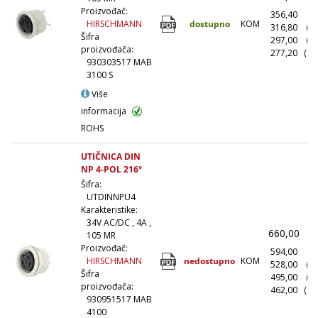
Proizvođač:
356,40
(1
dostupno
KOM
HIRSCHMANN
316,80
(1
Šifra
297,00
(5
proizvođača:
277,20
(10
930303517 MAB
3100 S
Više
informacija
ROHS
UTIČNICA DIN
NP 4-POL 216°
Šifra:
UTDINNPU4
Karakteristike:
34V AC/DC , 4A ,
660,00
(
105 MR
Proizvođač:
594,00
(1
nedostupno
KOM
HIRSCHMANN
528,00
(1
Šifra
495,00
(5
proizvođača:
462,00
(10
930951517 MAB
4100