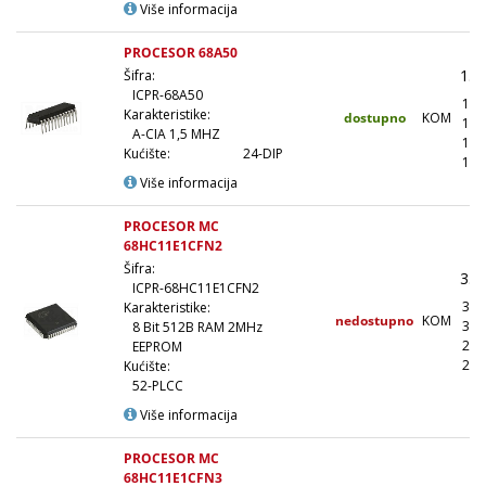
Više informacija
PROCESOR 68A50
1.4
Šifra:
ICPR-68A50
1.2
Karakteristike:
dostupno
KOM
1.1
A-CIA 1,5 MHZ
1.0
Kućište:
24-DIP
1.0
Više informacija
PROCESOR MC
68HC11E1CFN2
Šifra:
3.8
ICPR-68HC11E1CFN2
3.4
Karakteristike:
nedostupno
KOM
3.0
8 Bit 512B RAM 2MHz
2.8
EEPROM
2.6
Kućište:
52-PLCC
Više informacija
PROCESOR MC
68HC11E1CFN3