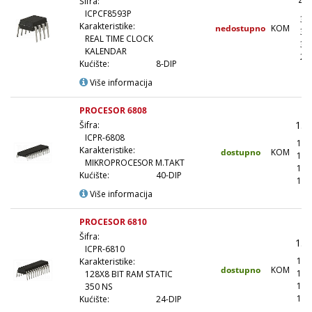
40
Šifra:
ICPCF8593P
36
Karakteristike:
nedostupno
KOM
32
REAL TIME CLOCK
30
KALENDAR
28
Kućište:
8-DIP
Više informacija
PROCESOR 6808
1.9
Šifra:
ICPR-6808
1.7
Karakteristike:
dostupno
KOM
1.5
MIKROPROCESOR M.TAKT
1.4
Kućište:
40-DIP
1.3
Više informacija
PROCESOR 6810
Šifra:
1.4
ICPR-6810
1.2
Karakteristike:
dostupno
KOM
1.1
128X8 BIT RAM STATIC
1.0
350 NS
1.0
Kućište:
24-DIP