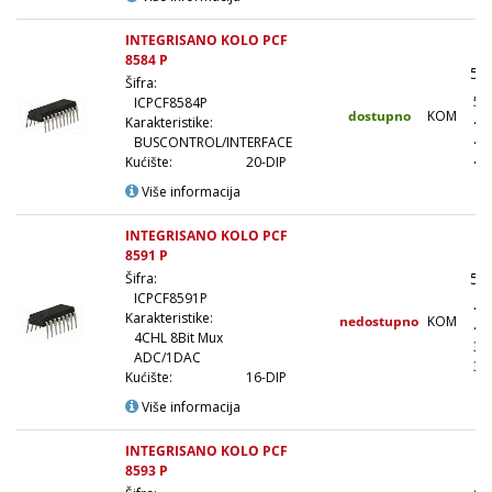
INTEGRISANO KOLO PCF
8584 P
57
Šifra:
51
ICPCF8584P
dostupno
KOM
46
Karakteristike:
43
BUSCONTROL/INTERFACE
40
Kućište:
20-DIP
Više informacija
INTEGRISANO KOLO PCF
8591 P
51
Šifra:
ICPCF8591P
46
Karakteristike:
nedostupno
KOM
41
4CHL 8Bit Mux
38
ADC/1DAC
36
Kućište:
16-DIP
Više informacija
INTEGRISANO KOLO PCF
8593 P