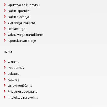
Uputstvo za kupovinu
Način isporuke
Način plaćanja
Garancija kvaliteta
Reklamacija
Otkazivanje narudžbine
Isporuka van Srbije
INFO
O nama
Podaci PDV
Lokacija
Katalog
Uslovi korišćenja
Privatnost podataka
Intelektualna svojina