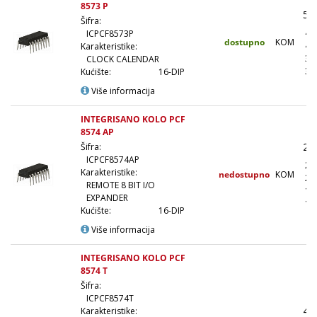
8573 P
52
Šifra:
47
ICPCF8573P
dostupno
KOM
42
Karakteristike:
39
CLOCK CALENDAR
36
Kućište:
16-DIP
Više informacija
INTEGRISANO KOLO PCF
8574 AP
26
Šifra:
ICPCF8574AP
23
Karakteristike:
nedostupno
KOM
21
REMOTE 8 BIT I/O
19
EXPANDER
18
Kućište:
16-DIP
Više informacija
INTEGRISANO KOLO PCF
8574 T
Šifra:
ICPCF8574T
40
Karakteristike: