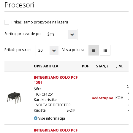
Procesori
Prikaži samo proizvode na lageru
Sortiraj proizvode po
Prikaži po strani
Vrsta prikaza
OPIS ARTIKLA
PDF
STANJE
J.M.
C
INTEGRISANO KOLO PCF
1251
57
Šifra:
51
ICPCF1251
nedostupno
KOM
46
Karakteristike:
43
VOLTAGE DETECTOR
40
Kućište:
8-DIP
Više informacija
INTEGRISANO KOLO PCF