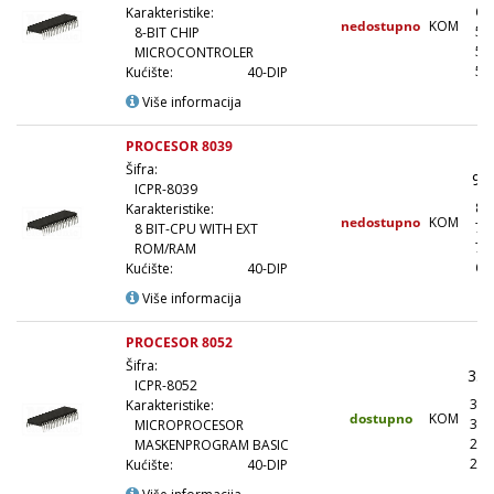
64
Karakteristike:
nedostupno
KOM
57
8-BIT CHIP
54
MICROCONTROLER
50
Kućište:
40-DIP
Više informacija
PROCESOR 8039
Šifra:
96
ICPR-8039
86
Karakteristike:
nedostupno
KOM
76
8 BIT-CPU WITH EXT
72
ROM/RAM
67
Kućište:
40-DIP
Više informacija
PROCESOR 8052
Šifra:
3.8
ICPR-8052
3.4
Karakteristike:
dostupno
KOM
3.0
MICROPROCESOR
2.8
MASKENPROGRAM BASIC
2.6
Kućište:
40-DIP