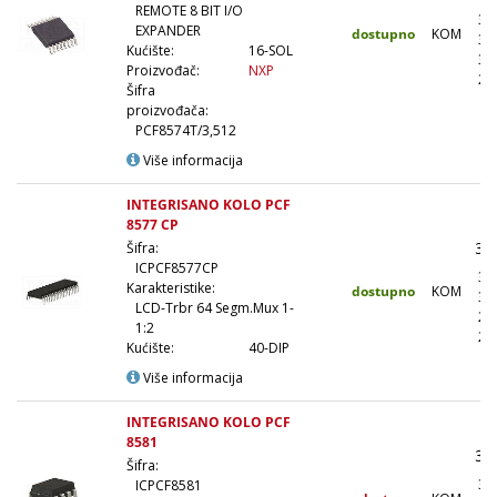
REMOTE 8 BIT I/O
36
EXPANDER
dostupno
KOM
32
Kućište:
16-SOL
30
Proizvođač:
NXP
28
Šifra
proizvođača:
PCF8574T/3,512
Više informacija
INTEGRISANO KOLO PCF
8577 CP
39
Šifra:
ICPCF8577CP
35
Karakteristike:
dostupno
KOM
31
LCD-Trbr 64 Segm.Mux 1-
29
1:2
27
Kućište:
40-DIP
Više informacija
INTEGRISANO KOLO PCF
8581
36
Šifra:
32
ICPCF8581