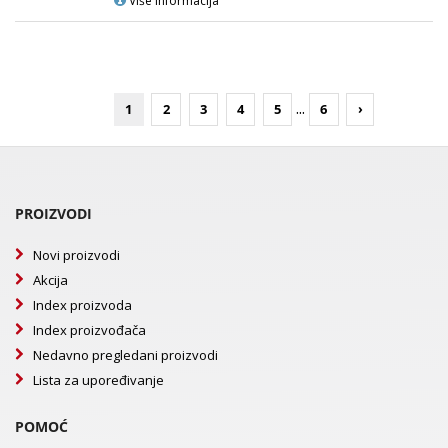
Više informacija
...
1
2
3
4
5
6
›
PROIZVODI
Novi proizvodi
Akcija
Index proizvoda
Index proizvođača
Nedavno pregledani proizvodi
Lista za upoređivanje
POMOĆ