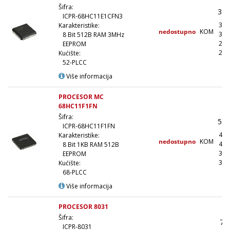
Šifra:
3.9
ICPR-68HC11E1CFN3
3.5
Karakteristike:
nedostupno
KOM
3.1
8 Bit 512B RAM 3MHz
2.9
EEPROM
2.7
Kućište:
52-PLCC
Više informacija
PROCESOR MC
68HC11F1FN
Šifra:
5.2
ICPR-68HC11F1FN
4.7
Karakteristike:
nedostupno
KOM
4.2
8 Bit 1KB RAM 512B
3.9
EEPROM
3.6
Kućište:
68-PLCC
Više informacija
PROCESOR 8031
Šifra:
72
ICPR-8031