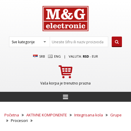
SRB
ENG
|
VALUTA:
RSD
-
EUR
Vaša korpa je trenutno prazna
Početna
AKTIVNE KOMPONENTE
Integrisana kola
Grupe
Procesori