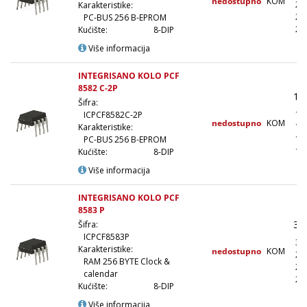
nedostupno
KOM
28
Karakteristike:
27
PC-BUS 256 B-EPROM
25
Kućište:
8-DIP
Više informacija
INTEGRISANO KOLO PCF
8582 C-2P
16
Šifra:
15
ICPCF8582C-2P
nedostupno
KOM
13
Karakteristike:
12
PC-BUS 256 B-EPROM
11
Kućište:
8-DIP
Više informacija
INTEGRISANO KOLO PCF
8583 P
36
Šifra:
ICPCF8583P
32
Karakteristike:
nedostupno
KOM
28
RAM 256 BYTE Clock &
27
calendar
25
Kućište:
8-DIP
Više informacija