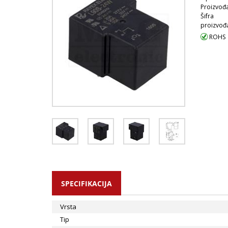
Proizvođa
Šifra
proizvođ
ROHS
SPECIFIKACIJA
Vrsta
Tip