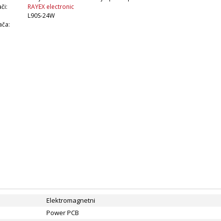
či:
RAYEX electronic
L90S-24W
ača:
Elektromagnetni
Power PCB