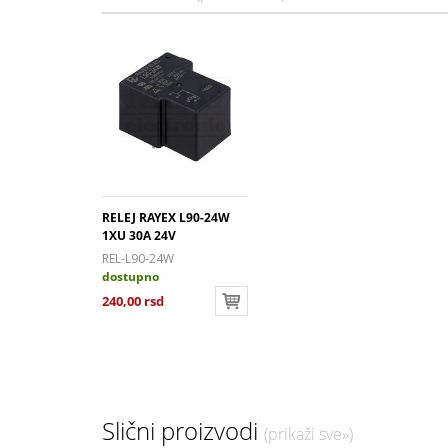
RELEJ RAYEX L90-24W
1XU 30A 24V
REL-L90-24W
dostupno
240,00 rsd
Slični proizvodi
(prikaži sve»)