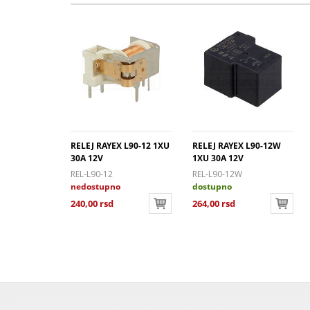
X L90S-12W
RELEJ RAYEX L90-12 1XU
RELEJ RAYEX L90-12W
30A 12V
1XU 30A 12V
W
REL-L90-12
REL-L90-12W
nedostupno
dostupno
240,00 rsd
264,00 rsd