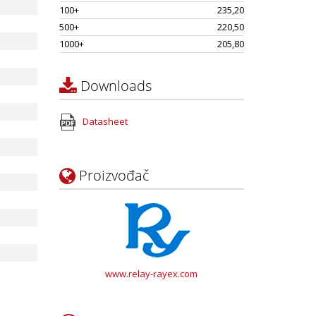
100+
235,20
500+
220,50
1000+
205,80
Downloads
Datasheet
Proizvođač
www.relay-rayex.com