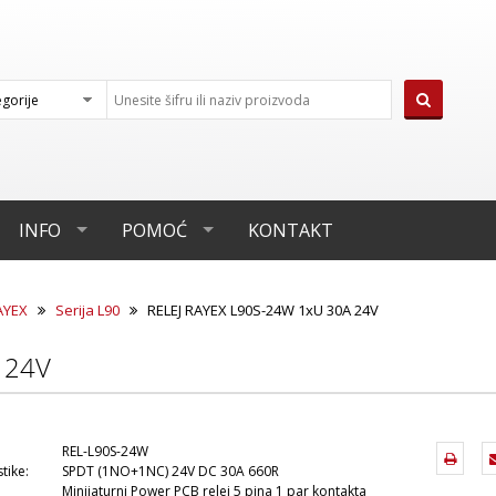
INFO
POMOĆ
KONTAKT
AYEX
Serija L90
RELEJ RAYEX L90S-24W 1xU 30A 24V
 24V
REL-L90S-24W
tike:
SPDT (1NO+1NC) 24V DC 30A 660R
Minijaturni Power PCB relej 5 pina 1 par kontakta