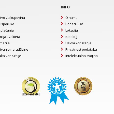
INFO
tvo za kupovinu
O nama
 isporuke
Podaci PDV
 plaćanja
Lokacija
cija kvaliteta
Katalog
macija
Uslovi korišćenja
ivanje narudžbine
Privatnost podataka
uka van Srbije
Intelektualna svojina