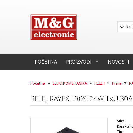
POČETNA
PROIZVODI
NOVOSTI
Početna
ELEKTROMEHANIKA
RELEJI
Firme
R
RELEJ RAYEX L90S-24W 1xU 30A
Šifra:
Karakteris
Tip: