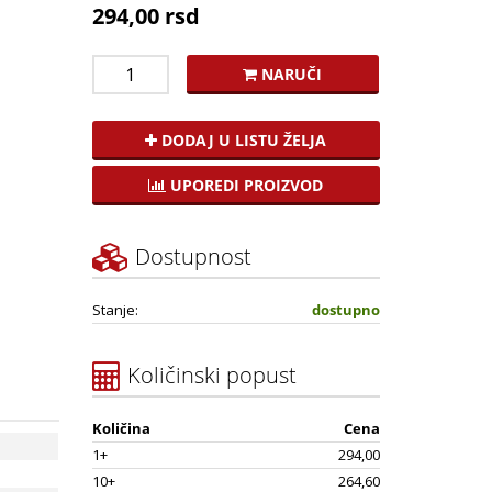
294,00 rsd
NARUČI
DODAJ U LISTU ŽELJA
UPOREDI PROIZVOD
Dostupnost
Stanje:
dostupno
Količinski popust
Količina
Cena
1+
294,00
10+
264,60