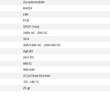
Za automobile
RAYEX
L90
PCB
SPDT (1xU)
240V AC - 30V DC .
30 A
30A/240V AC - 20A/30V DC .
AgCdO
24 V DC
660 Ω
900 mW
37,2x19,6x19,4 mm
-55...+85 °C
25 gr