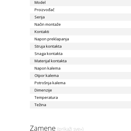
Model
Proizvođač
Serija
Način montaže
Kontakti
Napon preklapanja
Struja kontakta
Snaga kontakta
Materijal kontakta
Napon kalema
Otpor kalema
Potrošnja kalema
Dimenzije
Temperatura
Težina
Zamene
(prikaži sve»)