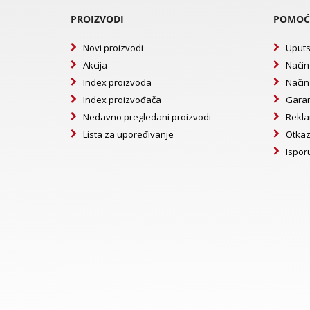
PROIZVODI
POMOĆ
Novi proizvodi
Uputs
Akcija
Način
Index proizvoda
Način
Index proizvođača
Garan
Nedavno pregledani proizvodi
Rekla
Lista za upoređivanje
Otkaz
Ispor