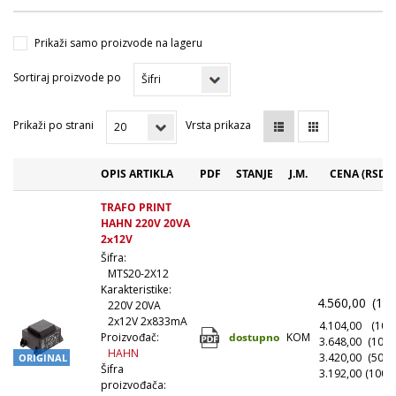
Prikaži samo proizvode na lageru
Sortiraj proizvode po
Prikaži po strani
Vrsta prikaza
OPIS ARTIKLA
PDF
STANJE
J.M.
CENA (RSD)
TRAFO PRINT
HAHN 220V 20VA
2x12V
Šifra:
MTS20-2X12
Karakteristike:
4.560,00
(1+)
220V 20VA
2x12V 2x833mA
4.104,00
(10+)
dostupno
KOM
Proizvođač:
3.648,00
(100+
HAHN
3.420,00
(500+
ORIGINAL
Šifra
3.192,00
(1000
proizvođača: