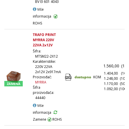
BV EI 601 4043
Više
informacija
ROHS
TRAFO PRINT
MYRRA 220V
22VA 2x12V
Šifra:
MTSM22-2X12
Karakteristike:
1.560,00
(1+)
220V 22VA
2x12V 2x917mA
1.404,00
(10+)
dostupno
KOM
Proizvođač:
1.248,00
(100+
MYRRA
1.170,00
(500+
ZAMENA
Šifra
1.092,00
(1000
proizvođača:
44440
Više
informacija
Zamene
ROHS