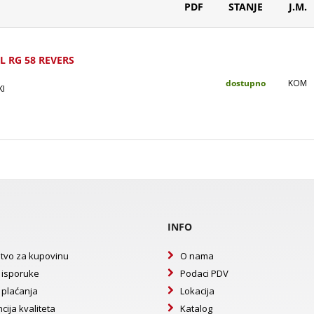
PDF
STANJE
J.M.
L RG 58 REVERS
dostupno
KOM
KI
INFO
tvo za kupovinu
O nama
 isporuke
Podaci PDV
 plaćanja
Lokacija
cija kvaliteta
Katalog