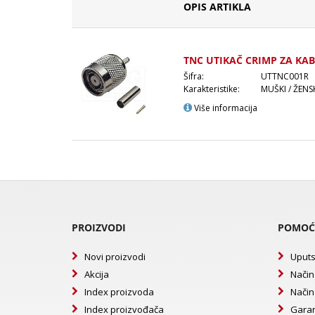
OPIS ARTIKLA
TNC UTIKAČ CRIMP ZA KAB
Šifra:
UTTNC001R
Karakteristike:
MUŠKI / ŽENS
Više informacija
PROIZVODI
POMOĆ
Novi proizvodi
Uputs
Akcija
Način
Index proizvoda
Način
Index proizvođača
Garan