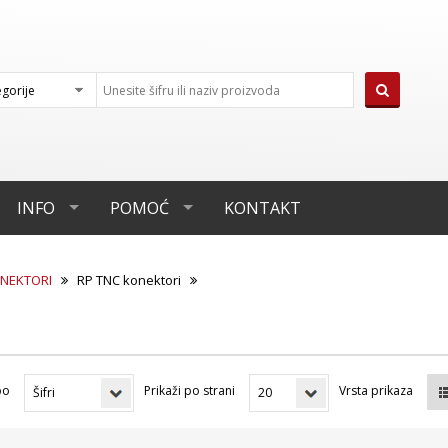
INFO
POMOĆ
KONTAKT
ONEKTORI
RP TNC konektori
po
Prikaži po strani
Vrsta prikaza