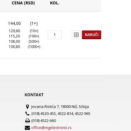
CENA (RSD)
KOL.
144,00
(1+)
129,60
(10+)
NARUČI
115,20
(100+)
108,00
(500+)
100,80
(1000+)
KONTAKT
Jovana Ristića 7, 18000 Niš, Srbija
(018) 4520-455, 4522-814, 4522-965
(018) 4522-660
office@mgelectronic.rs