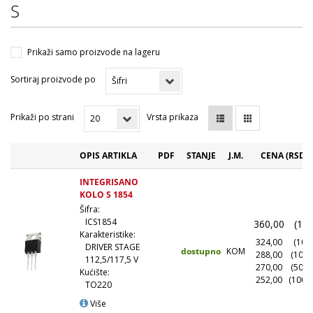
S
Prikaži samo proizvode na lageru
Sortiraj proizvode po
Prikaži po strani
Vrsta prikaza
OPIS ARTIKLA
PDF
STANJE
J.M.
CENA (RSD)
INTEGRISANO
KOLO S 1854
Šifra:
ICS1854
360,00
(1+)
Karakteristike:
324,00
(10+)
DRIVER STAGE
dostupno
KOM
288,00
(100+
112,5/117,5 V
270,00
(500+
Kućište:
252,00
(1000
TO220
Više