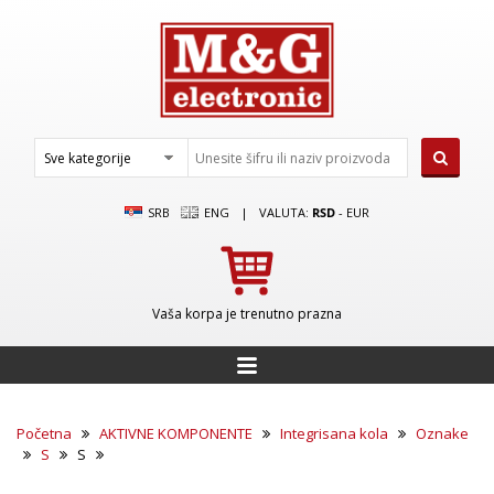
SRB
ENG
|
VALUTA:
RSD
-
EUR
Vaša korpa je trenutno prazna
Početna
AKTIVNE KOMPONENTE
Integrisana kola
Oznake
S
S