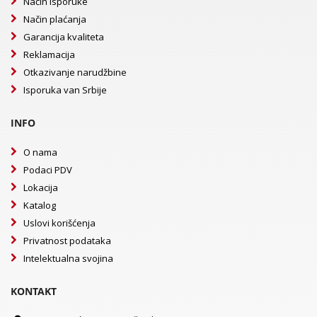
Način isporuke
Način plaćanja
Garancija kvaliteta
Reklamacija
Otkazivanje narudžbine
Isporuka van Srbije
INFO
O nama
Podaci PDV
Lokacija
Katalog
Uslovi korišćenja
Privatnost podataka
Intelektualna svojina
KONTAKT