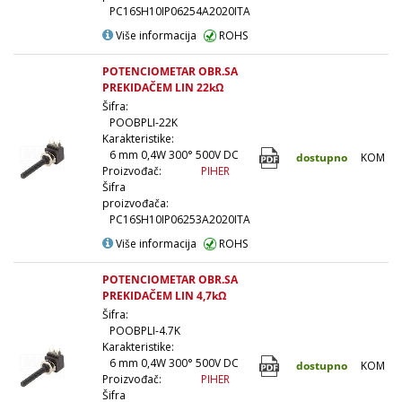
PC16SH10IP06254A2020ITA
Više informacija
ROHS
POTENCIOMETAR OBR.SA
PREKIDAČEM LIN 22kΩ
Šifra:
POOBPLI-22K
Karakteristike:
6 mm 0,4W 300° 500V DC
dostupno
KOM
Proizvođač:
PIHER
Šifra
proizvođača:
PC16SH10IP06253A2020ITA
Više informacija
ROHS
POTENCIOMETAR OBR.SA
PREKIDAČEM LIN 4,7kΩ
Šifra:
POOBPLI-4.7K
Karakteristike:
6 mm 0,4W 300° 500V DC
dostupno
KOM
Proizvođač:
PIHER
Šifra