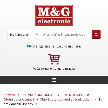
SRB
ENG
|
VALUTA:
RSD
-
EUR
Vaša korpa je trenutno prazna
Početna
PASIVNE KOMPONENTE
POTENCIOMETRI
Obrtni potenciometri
Obrtni potenciometri sa prekidačem
Sa
prekidačem Linearni