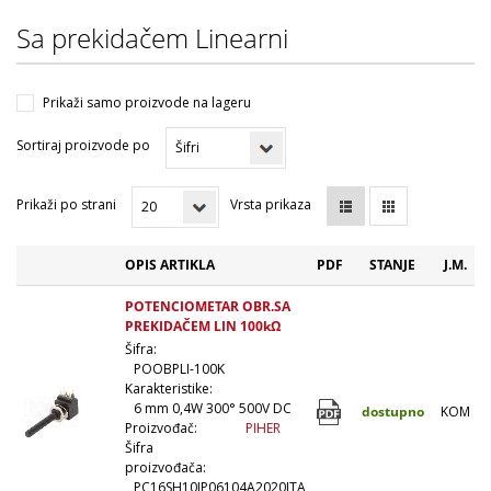
Sa prekidačem Linearni
Prikaži samo proizvode na lageru
Sortiraj proizvode po
Prikaži po strani
Vrsta prikaza
OPIS ARTIKLA
PDF
STANJE
J.M.
POTENCIOMETAR OBR.SA
PREKIDAČEM LIN 100kΩ
Šifra:
POOBPLI-100K
Karakteristike:
6 mm 0,4W 300° 500V DC
dostupno
KOM
Proizvođač:
PIHER
Šifra
proizvođača:
PC16SH10IP06104A2020ITA