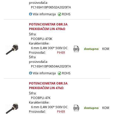
proizvođača:
PC16SH10IP06502A2020ITA
Više informacija
ROHS
POTENCIOMETAR OBR.SA
PREKIDAČEM LIN 470kΩ
Šifra:
POOBPLI-470K
Karakteristike:
6 mm 0,4W 300° 500V DC
dostupno
KOM
Proizvođač:
PIHER
Šifra
proizvođača:
PC16SH10IP06504A2020ITA
Više informacija
ROHS
POTENCIOMETAR OBR.SA
PREKIDAČEM LIN 47kΩ
Šifra:
POOBPLI-47K
Karakteristike:
6 mm 0,4W 300° 500V DC
dostupno
KOM
Proizvođač:
PIHER