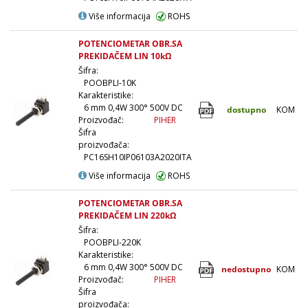
Više informacija
ROHS
POTENCIOMETAR OBR.SA
PREKIDAČEM LIN 10kΩ
Šifra:
POOBPLI-10K
Karakteristike:
6 mm 0,4W 300° 500V DC
dostupno
KOM
Proizvođač:
PIHER
Šifra
proizvođača:
PC16SH10IP06103A2020ITA
Više informacija
ROHS
POTENCIOMETAR OBR.SA
PREKIDAČEM LIN 220kΩ
Šifra:
POOBPLI-220K
Karakteristike:
6 mm 0,4W 300° 500V DC
nedostupno
KOM
Proizvođač:
PIHER
Šifra
proizvođača: