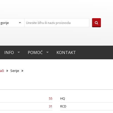
INFO
POMOĆ
KONTAKT
ači
Serije
55
HQ
31
RCD