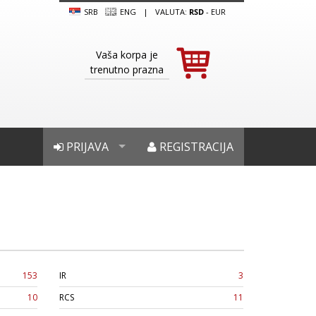
SRB
ENG
|
VALUTA:
RSD
-
EUR
Vaša korpa je
trenutno prazna
PRIJAVA
REGISTRACIJA
153
IR
3
10
RCS
11