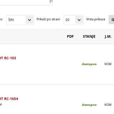
21
po
Prikaži po strani
Vrsta prikaza
PDF
STANJE
J.M.
OT RC-103
dostupno
KOM
OT RC-1654
4
dostupno
KOM