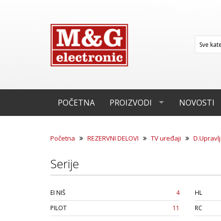
POČETNA
PROIZVODI
NOVOSTI
Početna
REZERVNI DELOVI
TV uređaji
D.Upravlj
Serije
EI NIŠ
4
HL
PILOT
11
RC