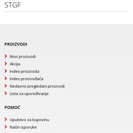
STGF
PROIZVODI
Novi proizvodi
Akcija
Index proizvoda
Index proizvođača
Nedavno pregledani proizvodi
Lista za upoređivanje
POMOĆ
Uputstvo za kupovinu
Način isporuke