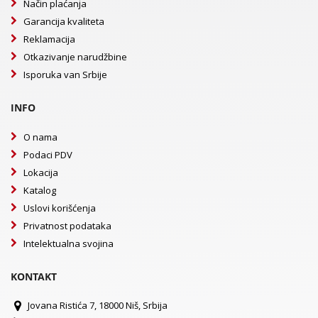
Način plaćanja
Garancija kvaliteta
Reklamacija
Otkazivanje narudžbine
Isporuka van Srbije
INFO
O nama
Podaci PDV
Lokacija
Katalog
Uslovi korišćenja
Privatnost podataka
Intelektualna svojina
KONTAKT
Jovana Ristića 7, 18000 Niš, Srbija