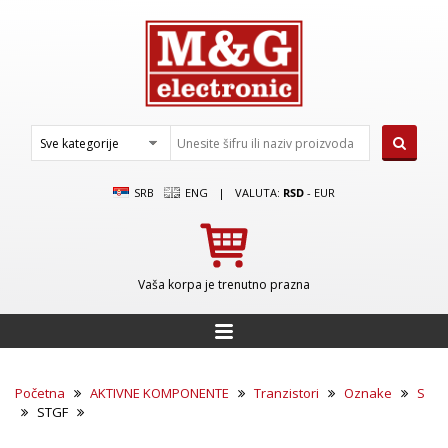
SRB
ENG
|
VALUTA:
RSD
-
EUR
Vaša korpa je trenutno prazna
Početna
AKTIVNE KOMPONENTE
Tranzistori
Oznake
S
STGF