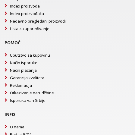
Index proizvoda
Index proizvođača
Nedavno pregledani proizvodi
Lista za upoređivanje
POMOĆ
Uputstvo za kupovinu
Način isporuke
Način plaćanja
Garancija kvaliteta
Reklamacija
Otkazivanje narudžbine
Isporuka van Srbije
INFO
O nama
Podaci PDV