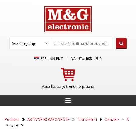
SRB
ENG
|
VALUTA:
RSD
-
EUR
Vaša korpa je trenutno prazna
Početna
AKTIVNE KOMPONENTE
Tranzistori
Oznake
S
STV