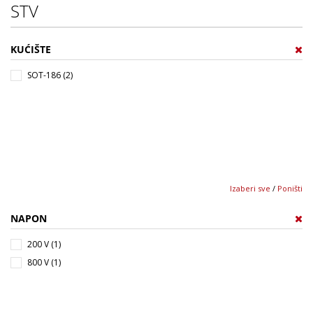
STV
KUĆIŠTE
SOT-186 (2)
Izaberi sve
/
Poništi
NAPON
200 V (1)
800 V (1)