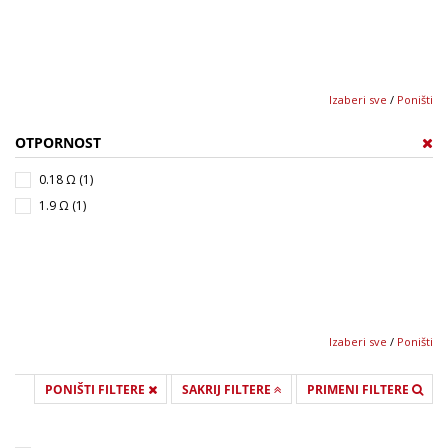
Izaberi sve
/
Poništi
OTPORNOST
0.18 Ω (1)
1.9 Ω (1)
Izaberi sve
/
Poništi
PONIŠTI FILTERE
SAKRIJ FILTERE
PRIMENI FILTERE