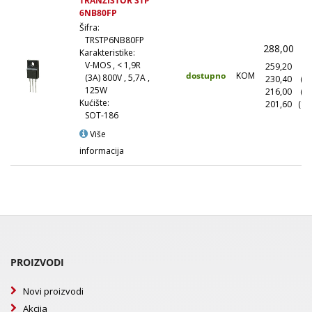
TRANZISTOR STP
6NB80FP
Šifra:
TRSTP6NB80FP
288,00
(
Karakteristike:
V-MOS , < 1,9R
259,20
(1
dostupno
KOM
(3A) 800V , 5,7A ,
230,40
(1
125W
216,00
(5
Kućište:
201,60
(10
SOT-186
Više
informacija
PROIZVODI
Novi proizvodi
Akcija