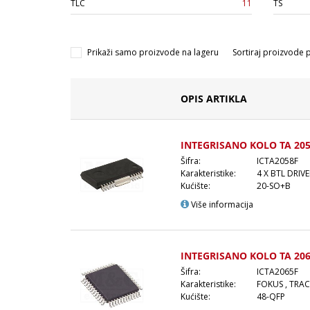
TLC
11
TS
Prikaži samo proizvode na lageru
Sortiraj proizvode 
OPIS ARTIKLA
INTEGRISANO KOLO TA 205
Šifra:
ICTA2058F
Karakteristike:
4 X BTL DRIV
Kućište:
20-SO+B
Više informacija
INTEGRISANO KOLO TA 206
Šifra:
ICTA2065F
Karakteristike:
FOKUS , TRA
Kućište:
48-QFP