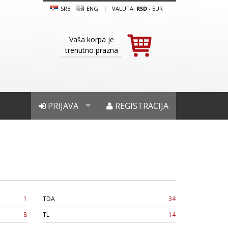
SRB
ENG
|
VALUTA:
RSD
-
EUR
Vaša korpa je
trenutno prazna
PRIJAVA
REGISTRACIJA
1
TDA
34
8
TL
14