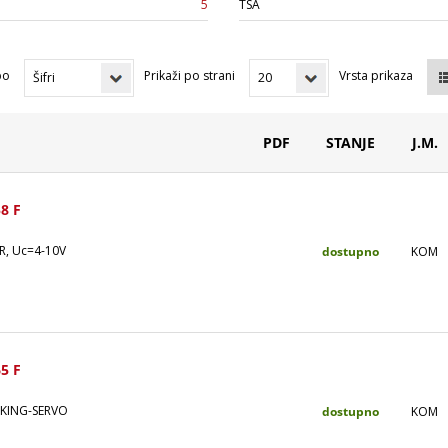
5
TSA
po
Prikaži po strani
Vrsta prikaza
PDF
STANJE
J.M.
8 F
ER, Uc=4-10V
dostupno
KOM
5 F
CKING-SERVO
dostupno
KOM