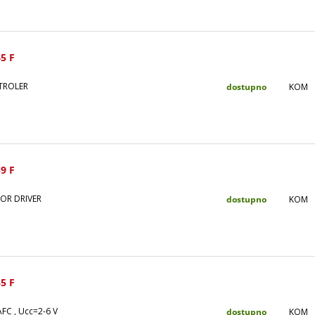
5 F
TROLER
dostupno
KOM
9 F
OR DRIVER
dostupno
KOM
5 F
AFC , Ucc=2-6 V
dostupno
KOM