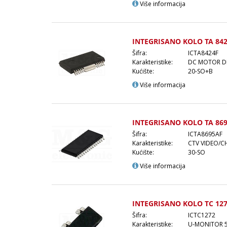
Više informacija
INTEGRISANO KOLO TA 842
Šifra:
ICTA8424F
Karakteristike:
DC MOTOR D
Kućište:
20-SO+B
Više informacija
INTEGRISANO KOLO TA 869
Šifra:
ICTA8695AF
Karakteristike:
CTV VIDEO/C
Kućište:
30-SO
Više informacija
INTEGRISANO KOLO TC 12
Šifra:
ICTC1272
Karakteristike:
U-MONITOR 5