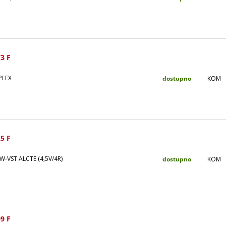
3 F
PLEX
dostupno
KOM
5 F
-VST ALCTE (4,5V/4R)
dostupno
KOM
9 F