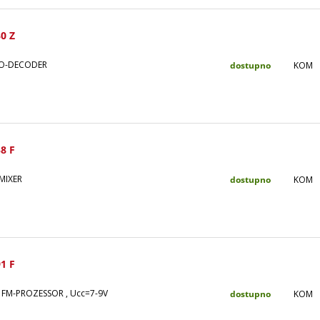
0 Z
EO-DECODER
dostupno
KOM
8 F
 MIXER
dostupno
KOM
1 F
 FM-PROZESSOR , Ucc=7-9V
dostupno
KOM