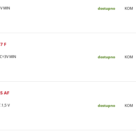
3V MIN
dostupno
KOM
7 F
C=3V MIN
dostupno
KOM
5 AF
.1,5 V
dostupno
KOM