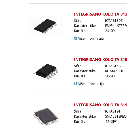
INTEGRISANO KOLO TA 813
Šifra:
ICTA8130Z
Karakteristike:
FM/PLL STER
Kućište:
24-SO
Više informacija
INTEGRISANO KOLO TA 815
Šifra:
ICTA8158F
Karakteristike:
RF AMPLIFIER
Kućište:
10-SO
Više informacija
INTEGRISANO KOLO TA 819
Šifra:
ICTA8191F
Karakteristike:
SMD , STEREO
Kućište:
44-QFP