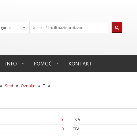
INFO
POMOĆ
KONTAKT
Smd
Oznake
T
3
TCA
0
TEA