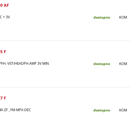
0 AF
C = 3V
dostupno
KOM
5 F
PFH.-VST/HEADPH.AMP 3V MIN.
dostupno
KOM
7 F
M-ZF , FM-MPX-DEC
dostupno
KOM