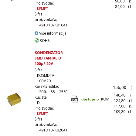
90,00
(50
Proizvođač:
84,00
(100
KEMET
Šifra
proizvođača:
T491D107K016AT
Više informacija
ROHS
KONDENZATOR
SMD TANTAL D
100µF 20V
Šifra:
KOSMDTA-
100M20
Karakteristike:
156,00
(1
±20% , -55+125°C
140,40
(10
Kućište:
dostupno
KOM
124,80
(10
D
117,00
(50
Proizvođač:
109,20
(100
KEMET
Šifra
proizvođača:
T491D107K020AT