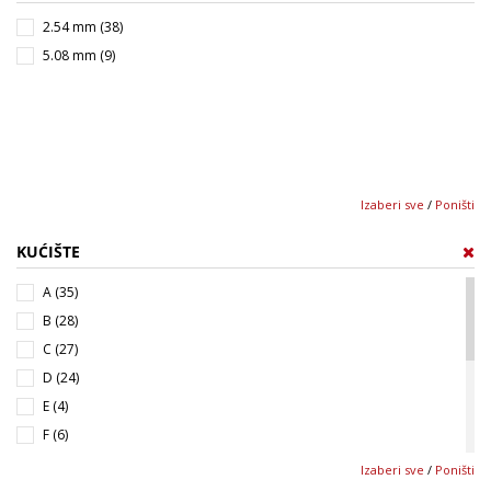
6x3,2x2,5 mm (23)
2.54 mm (38)
7,3x4,3x2,8 mm (21)
5.08 mm (9)
7,3x6x3,6 mm (1)
7x12 mm (2)
8,5x14 mm (1)
8x13 mm (3)
9x14 mm (1)
Izaberi sve
/
Poništi
9x14,5 mm (3)
9x16 mm (4)
KUĆIŠTE
A (35)
B (28)
C (27)
D (24)
E (4)
F (6)
G (1)
Izaberi sve
/
Poništi