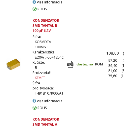
Više informacija
ROHS
KONDENZATOR
SMD TANTAL B
100µF 6.3V
Šifra:
KOSMDTA-
100M6.3
Karakteristike:
108,00
(1
±20% , -55+125°C
97,20
(10
Kućište:
dostupno
KOM
86,40
(10
B
81,00
(50
Proizvođač:
75,60
(100
KEMET
Šifra
proizvođača:
T491B107K006AT
Više informacija
ROHS
KONDENZATOR
SMD TANTAL A