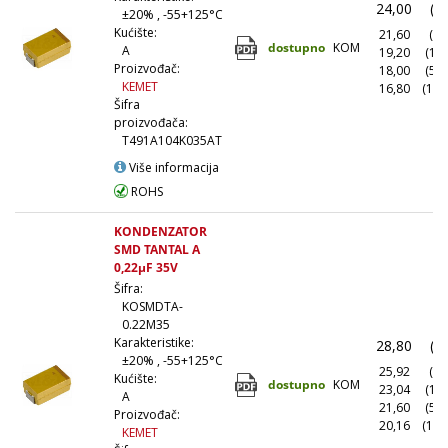
24,00
(1
±20% , -55+125°C
Kućište:
21,60
(10
dostupno
KOM
A
19,20
(10
Proizvođač:
18,00
(50
KEMET
16,80
(100
Šifra
proizvođača:
T491A104K035AT
Više informacija
ROHS
KONDENZATOR
SMD TANTAL A
0,22µF 35V
Šifra:
KOSMDTA-
0.22M35
Karakteristike:
28,80
(1
±20% , -55+125°C
25,92
(10
Kućište:
dostupno
KOM
23,04
(10
A
21,60
(50
Proizvođač:
20,16
(100
KEMET