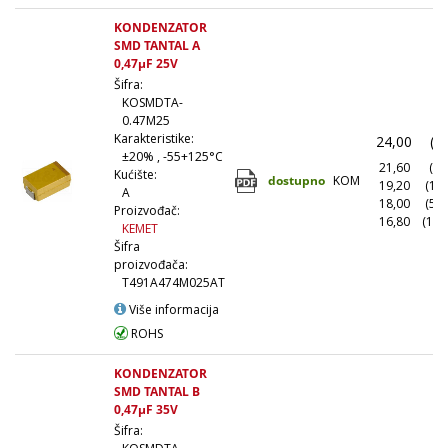
KONDENZATOR
SMD TANTAL A
0,47µF 25V
Šifra:
KOSMDTA-
0.47M25
Karakteristike:
24,00
(1
±20% , -55+125°C
21,60
(10
Kućište:
dostupno
KOM
19,20
(10
A
18,00
(50
Proizvođač:
16,80
(100
KEMET
Šifra
proizvođača:
T491A474M025AT
Više informacija
ROHS
KONDENZATOR
SMD TANTAL B
0,47µF 35V
Šifra: