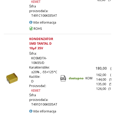
KEMET
Šifra
proizvođača:
T491C106K035AT
Više informacija
ROHS
KONDENZATOR
SMD TANTAL D
10µF 35V
Šifra:
KOSMDTA-
10M35/D
Karakteristike:
180,00
(1
±20% , -55+125°C
162,00
(10
Kućište:
dostupno
KOM
144,00
(10
D
135,00
(50
Proizvođač:
126,00
(100
KEMET
Šifra
proizvođača:
T491D106K035AT
Više informacija