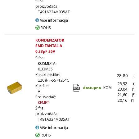
Šifra
proizvođača:
T491A224M035AT
Više informacija
ROHS
KONDENZATOR
SMD TANTAL A
0,33µF 35V
Šifra:
KOSMDTA-
0.33M35
Karakteristike:
28,80
(1
±20% , -55+125°C
25,92
(10
Kućište:
dostupno
KOM
23,04
(10
A
21,60
(50
Proizvođač:
20,16
(100
KEMET
Šifra
proizvođača:
T491A334M035AT
Više informacija
ROHS