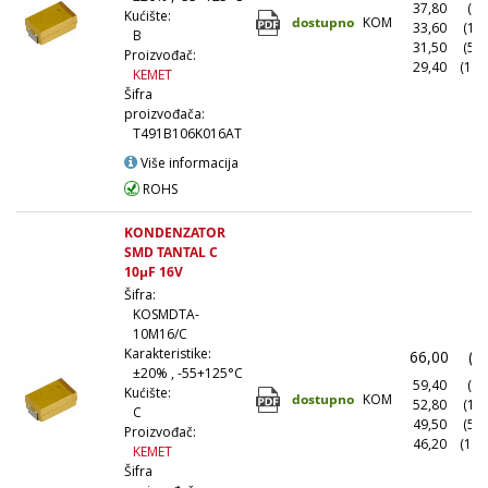
37,80
(10
Kućište:
dostupno
KOM
33,60
(10
B
31,50
(50
Proizvođač:
29,40
(100
KEMET
Šifra
proizvođača:
T491B106K016AT
Više informacija
ROHS
KONDENZATOR
SMD TANTAL C
10µF 16V
Šifra:
KOSMDTA-
10M16/C
Karakteristike:
66,00
(1
±20% , -55+125°C
59,40
(10
Kućište:
dostupno
KOM
52,80
(10
C
49,50
(50
Proizvođač:
46,20
(100
KEMET
Šifra