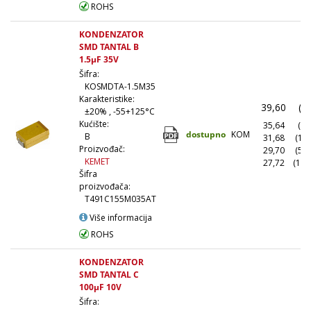
ROHS
KONDENZATOR
SMD TANTAL B
1.5µF 35V
Šifra:
KOSMDTA-1.5M35
Karakteristike:
39,60
(1
±20% , -55+125°C
Kućište:
35,64
(10
dostupno
KOM
B
31,68
(10
Proizvođač:
29,70
(50
KEMET
27,72
(100
Šifra
proizvođača:
T491C155M035AT
Više informacija
ROHS
KONDENZATOR
SMD TANTAL C
100µF 10V
Šifra: