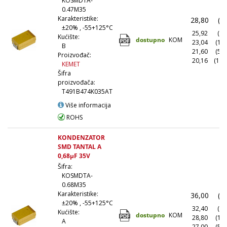
KOSMDTA-
0.47M35
Karakteristike:
28,80
(1
±20% , -55+125°C
25,92
(10
Kućište:
dostupno
KOM
23,04
(10
B
21,60
(50
Proizvođač:
20,16
(100
KEMET
Šifra
proizvođača:
T491B474K035AT
Više informacija
ROHS
KONDENZATOR
SMD TANTAL A
0,68µF 35V
Šifra:
KOSMDTA-
0.68M35
Karakteristike:
36,00
(1
±20% , -55+125°C
32,40
(10
Kućište:
dostupno
KOM
28,80
(10
A
27,00
(50