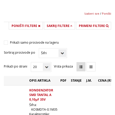
Izaberi sve
/
Poništi
PONIŠTI FILTERE
SAKRIJ FILTERE
PRIMENI FILTERE
Prikaži samo proizvode na lageru
Sortiraj proizvode po
Prikaži po strani
Vrsta prikaza
OPIS ARTIKLA
PDF
STANJE
J.M.
CENA (RSD
KONDENZATOR
SMD TANTAL A
0,10µF 35V
Šifra:
KOSMDTA-0.1M35
Karakteristike: