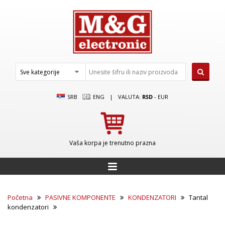
SRB
ENG
|
VALUTA:
RSD
-
EUR
Vaša korpa je trenutno prazna
Početna
PASIVNE KOMPONENTE
KONDENZATORI
Tantal
kondenzatori