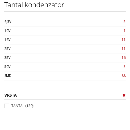
Tantal kondenzatori
6,3V
5
10V
1
16V
11
25V
11
35V
16
50V
3
SMD
88
VRSTA
TANTAL (139)