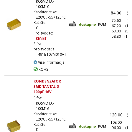
KOSMDTA-
100M10
Karakteristike:
84,00
(1
±20% , -55+125°C
75,60
(10
Kućište:
dostupno
KOM
67,20
(10
C
63,00
(50
Proizvođač:
58,80
(100
KEMET
Šifra
proizvođača:
T491B107M010AT
Više informacija
ROHS
KONDENZATOR
SMD TANTAL D
100µF 16V
Šifra:
KOSMDTA-
100M16
Karakteristike:
120,00
(1
±20% , -55+125°C
108,00
(10
Kućište:
dostupno
KOM
96,00
(10
D