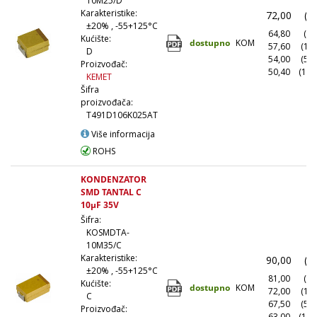
10M25/D
Karakteristike:
72,00
(1
±20% , -55+125°C
64,80
(10
Kućište:
dostupno
KOM
57,60
(10
D
54,00
(50
Proizvođač:
50,40
(100
KEMET
Šifra
proizvođača:
T491D106K025AT
Više informacija
ROHS
KONDENZATOR
SMD TANTAL C
10µF 35V
Šifra:
KOSMDTA-
10M35/C
Karakteristike:
90,00
(1
±20% , -55+125°C
81,00
(10
Kućište:
dostupno
KOM
72,00
(10
C
67,50
(50
Proizvođač:
63,00
(100