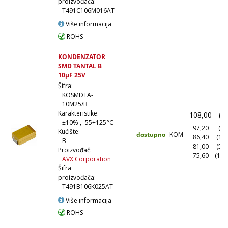
proizvođača:
T491C106M016AT
Više informacija
ROHS
KONDENZATOR
SMD TANTAL B
10µF 25V
Šifra:
KOSMDTA-
10M25/B
Karakteristike:
108,00
(1
±10% , -55+125°C
97,20
(10
Kućište:
dostupno
KOM
86,40
(10
B
81,00
(50
Proizvođač:
75,60
(100
AVX Corporation
Šifra
proizvođača:
T491B106K025AT
Više informacija
ROHS