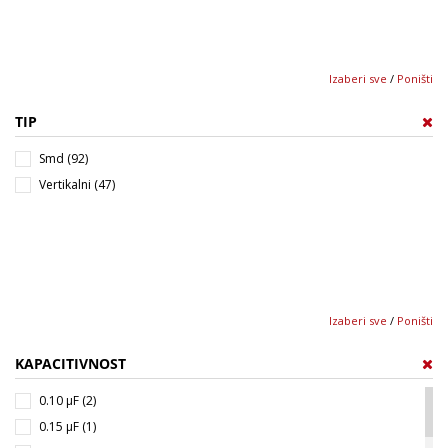
Izaberi sve
/
Poništi
TIP
Smd (92)
Vertikalni (47)
Izaberi sve
/
Poništi
KAPACITIVNOST
0.10 µF (2)
0.15 µF (1)