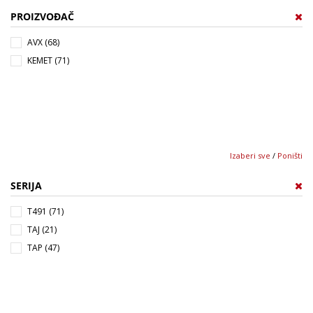
H (2)
PROIZVOĐAČ
J (3)
K (1)
AVX (68)
L (1)
KEMET (71)
M (3)
N (4)
Izaberi sve
/
Poništi
SERIJA
T491 (71)
TAJ (21)
TAP (47)