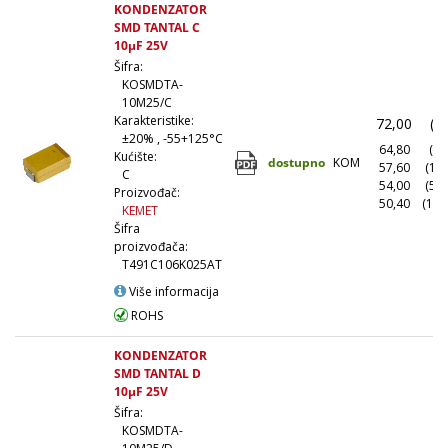
KONDENZATOR
SMD TANTAL C
10µF 25V
Šifra:
KOSMDTA-
10M25/C
Karakteristike:
72,00
(1
±20% , -55+125°C
64,80
(10
Kućište:
dostupno
KOM
57,60
(10
C
54,00
(50
Proizvođač:
50,40
(100
KEMET
Šifra
proizvođača:
T491C106K025AT
Više informacija
ROHS
KONDENZATOR
SMD TANTAL D
10µF 25V
Šifra:
KOSMDTA-