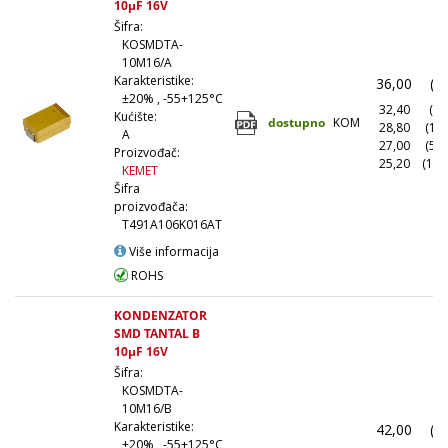
10µF 16V
Šifra:
KOSMDTA-
10M16/A
Karakteristike:
36,00
(1
±20% , -55+125°C
32,40
(10
Kućište:
dostupno
KOM
28,80
(10
A
27,00
(50
Proizvođač:
25,20
(100
KEMET
Šifra
proizvođača:
T491A106K016AT
Više informacija
ROHS
KONDENZATOR
SMD TANTAL B
10µF 16V
Šifra:
KOSMDTA-
10M16/B
Karakteristike:
42,00
(1
±20% , -55+125°C