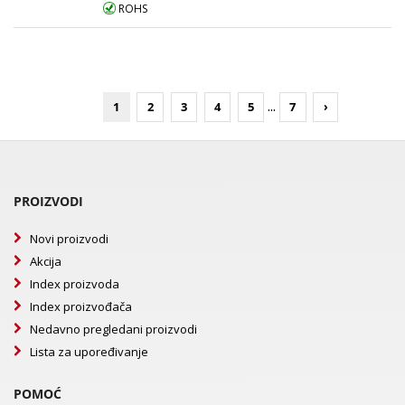
ROHS
...
1
2
3
4
5
7
›
PROIZVODI
Novi proizvodi
Akcija
Index proizvoda
Index proizvođača
Nedavno pregledani proizvodi
Lista za upoređivanje
POMOĆ