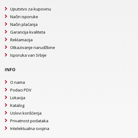
Uputstvo za kupovinu
Način isporuke
Način plaćanja
Garancija kvaliteta
Reklamacija
Otkazivanje narudžbine
Isporuka van Srbije
INFO
O nama
Podaci PDV
Lokacija
Katalog
Uslovi korišćenja
Privatnost podataka
Intelektualna svojina