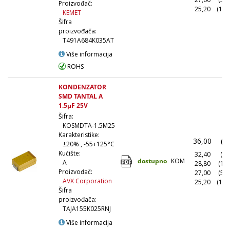
Proizvođač:
25,20
(100
KEMET
Šifra
proizvođača:
T491A684K035AT
Više informacija
ROHS
KONDENZATOR
SMD TANTAL A
1.5µF 25V
Šifra:
KOSMDTA-1.5M25
Karakteristike:
36,00
(1
±20% , -55+125°C
Kućište:
32,40
(10
dostupno
KOM
A
28,80
(10
Proizvođač:
27,00
(50
AVX Corporation
25,20
(100
Šifra
proizvođača:
TAJA155K025RNJ
Više informacija