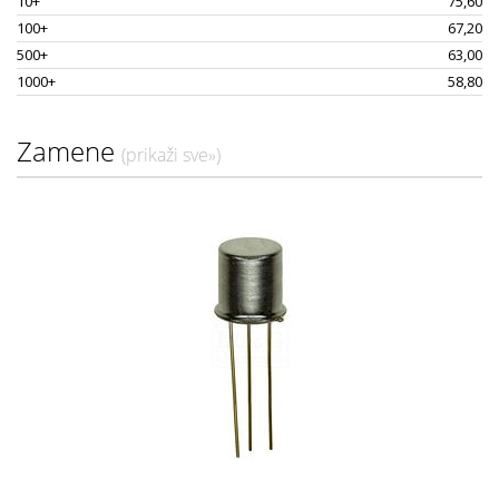
10+
75,60
100+
67,20
500+
63,00
1000+
58,80
Zamene
(prikaži sve»)