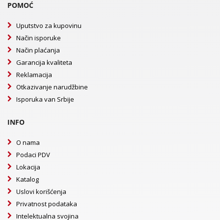
POMOĆ
Uputstvo za kupovinu
Način isporuke
Način plaćanja
Garancija kvaliteta
Reklamacija
Otkazivanje narudžbine
Isporuka van Srbije
INFO
O nama
Podaci PDV
Lokacija
Katalog
Uslovi korišćenja
Privatnost podataka
Intelektualna svojina