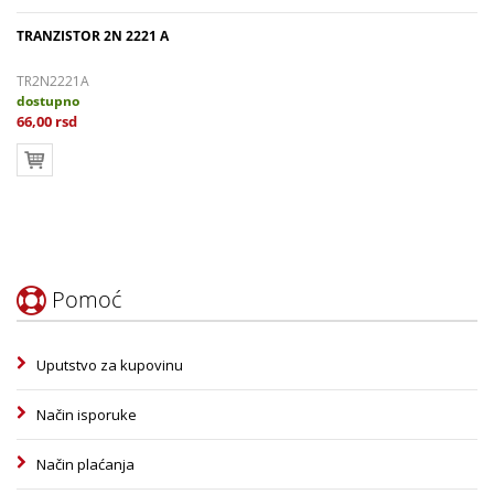
TRANZISTOR 2N 2221 A
TR2N2221A
dostupno
66,00 rsd
Pomoć
Uputstvo za kupovinu
Način isporuke
Način plaćanja