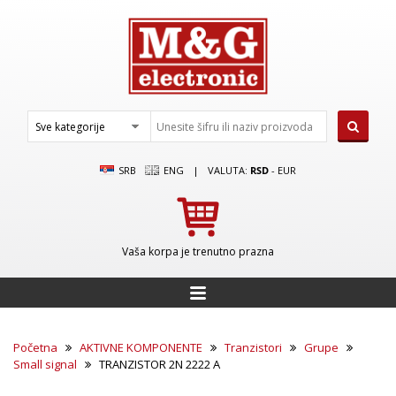
SRB
ENG
|
VALUTA:
RSD
-
EUR
Vaša korpa je trenutno prazna
Početna
AKTIVNE KOMPONENTE
Tranzistori
Grupe
Small signal
TRANZISTOR 2N 2222 A