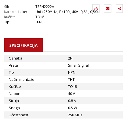
Šifra:
TR2N2222A
Karakteristike:
Uni >250MHz , B>100 , 40V , 0,8A , 0,5W
Kućište:
TO18
Tip:
Si-N
SPECIFIKACIJA
Oznaka
2N
Vrsta
Small Signal
Tip
NPN
Način montaže
THT
Kućište
TO18
Napon
40 V
Struja
0.8 A
Snaga
0.5 W
Učestanost
250 MHz