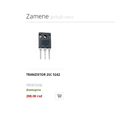
Zamene
(prikaži sve»)
TRANZISTOR 2SC 5242
TR2SC5242
dostupno
288,00 rsd