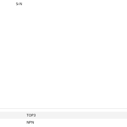
Si-N
TOP3
NPN