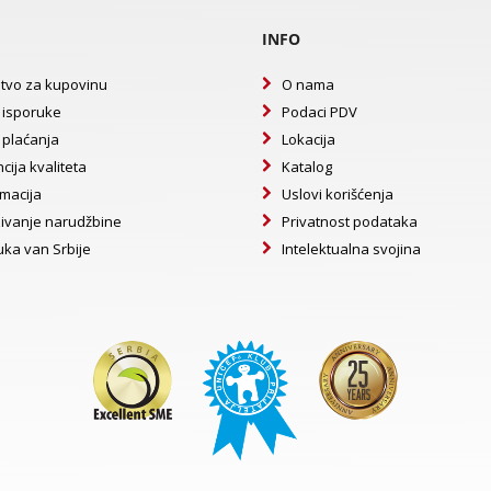
INFO
tvo za kupovinu
O nama
 isporuke
Podaci PDV
 plaćanja
Lokacija
cija kvaliteta
Katalog
macija
Uslovi korišćenja
ivanje narudžbine
Privatnost podataka
uka van Srbije
Intelektualna svojina