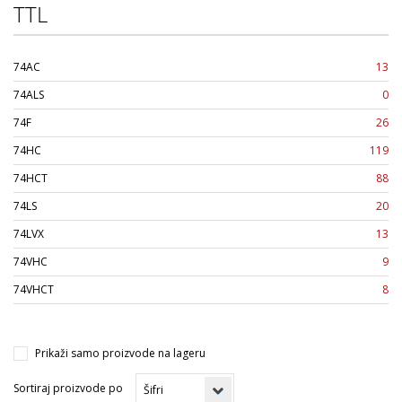
TTL
74AC
13
74ALS
0
74F
26
74HC
119
74HCT
88
74LS
20
74LVX
13
74VHC
9
74VHCT
8
Prikaži samo proizvode na lageru
Sortiraj proizvode po