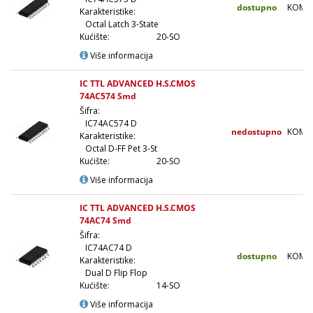
dostupno
KOM
Karakteristike:
Octal Latch 3-State
Kućište:
20-SO
Više informacija
IC TTL ADVANCED H.S.CMOS
74AC574 Smd
Šifra:
IC74AC574 D
nedostupno
KOM
Karakteristike:
Octal D-FF Pet 3-St
Kućište:
20-SO
Više informacija
IC TTL ADVANCED H.S.CMOS
74AC74 Smd
Šifra:
IC74AC74 D
dostupno
KOM
Karakteristike:
Dual D Flip Flop
Kućište:
14-SO
Više informacija