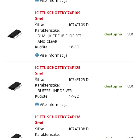
Više informacija
IC TTL SCHOTTKY 74F109
Smd
Šifra:
IC74F109 D
Karakteristike:
dostupno
KOM
DUAL JK-ET FLIP-FLOP SET
AND CLEAR
Kućište:
16-SO
Više informacija
IC TTL SCHOTTKY 74F125
Smd
Šifra:
IC74F125 D
Karakteristike:
dostupno
KOM
BUFFER LINE DRIVER
Kućište:
14-SO
Više informacija
IC TTL SCHOTTKY 74F138
Smd
Šifra:
IC74F138 D
Karakteristike: