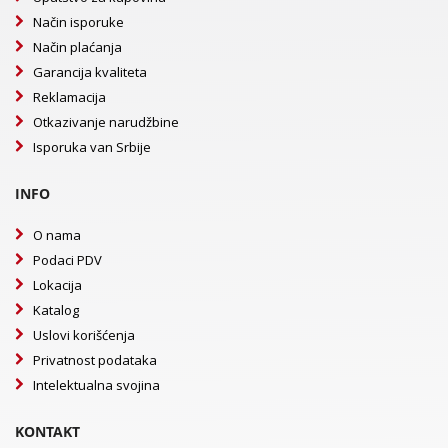
Način isporuke
Način plaćanja
Garancija kvaliteta
Reklamacija
Otkazivanje narudžbine
Isporuka van Srbije
INFO
O nama
Podaci PDV
Lokacija
Katalog
Uslovi korišćenja
Privatnost podataka
Intelektualna svojina
KONTAKT