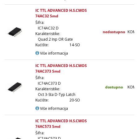
IC TTL ADVANCED H.S.CMOS
74AC32 Smd
Šifra:
IC74AC32 D
nedostupno
KOM
Karakteristike:
Quad 2 Inp OR Gate
Kućište:
14-SO
Više informacija
IC TTL ADVANCED H.S.CMOS
74AC373 Smd
Šifra:
IC74AC373 D
dostupno
KOM
Karakteristike:
Oct 3-Sta D-Typ Latch
Kućište:
20-SO
Više informacija
IC TTL ADVANCED H.S.CMOS
74AC573 Smd
Šifra:
IC74AC573 D