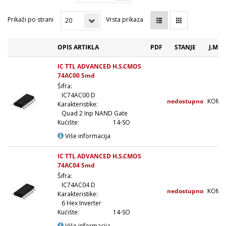
Prikaži po strani
Vrsta prikaza
OPIS ARTIKLA
PDF
STANJE
J.M.
IC TTL ADVANCED H.S.CMOS
74AC00 Smd
Šifra:
IC74AC00 D
nedostupno
KOM
Karakteristike:
Quad 2 Inp NAND Gate
Kućište:
14-SO
Više informacija
IC TTL ADVANCED H.S.CMOS
74AC04 Smd
Šifra:
IC74AC04 D
nedostupno
KOM
Karakteristike:
6 Hex Inverter
Kućište:
14-SO
Više informacija