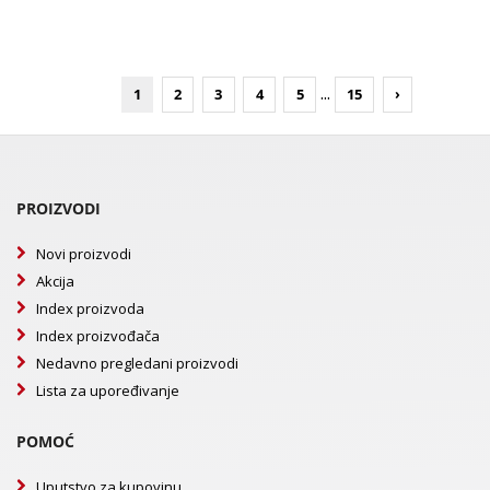
...
1
2
3
4
5
15
›
PROIZVODI
Novi proizvodi
Akcija
Index proizvoda
Index proizvođača
Nedavno pregledani proizvodi
Lista za upoređivanje
POMOĆ
Uputstvo za kupovinu