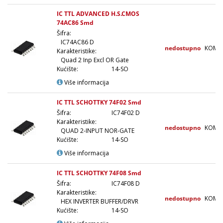
IC TTL ADVANCED H.S.CMOS
74AC86 Smd
Šifra:
IC74AC86 D
nedostupno
KOM
Karakteristike:
Quad 2 Inp Excl OR Gate
Kućište:
14-SO
Više informacija
IC TTL SCHOTTKY 74F02 Smd
Šifra:
IC74F02 D
Karakteristike:
nedostupno
KOM
QUAD 2-INPUT NOR-GATE
Kućište:
14-SO
Više informacija
IC TTL SCHOTTKY 74F08 Smd
Šifra:
IC74F08 D
Karakteristike:
nedostupno
KOM
HEX INVERTER BUFFER/DRVR
Kućište:
14-SO