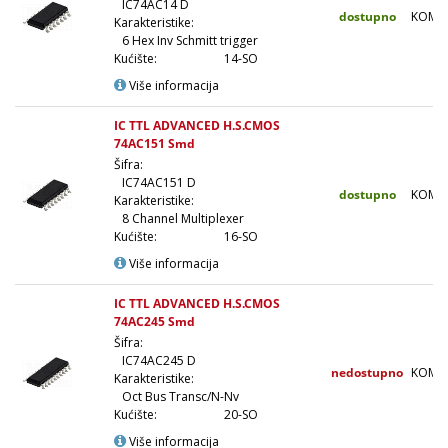
IC74AC14 D
dostupno
KOM
Karakteristike:
6 Hex Inv Schmitt trigger
Kućište:
14-SO
Više informacija
IC TTL ADVANCED H.S.CMOS
74AC151 Smd
Šifra:
IC74AC151 D
dostupno
KOM
Karakteristike:
8 Channel Multiplexer
Kućište:
16-SO
Više informacija
IC TTL ADVANCED H.S.CMOS
74AC245 Smd
Šifra:
IC74AC245 D
nedostupno
KOM
Karakteristike:
Oct Bus Transc/N-Nv
Kućište:
20-SO
Više informacija