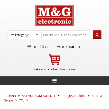
SRB
ENG
|
VALUTA:
RSD
-
EUR
Vaša korpa je trenutno prazna
Početna
AKTIVNE KOMPONENTE
Integrisana kola
Smd
Grupe
TTL