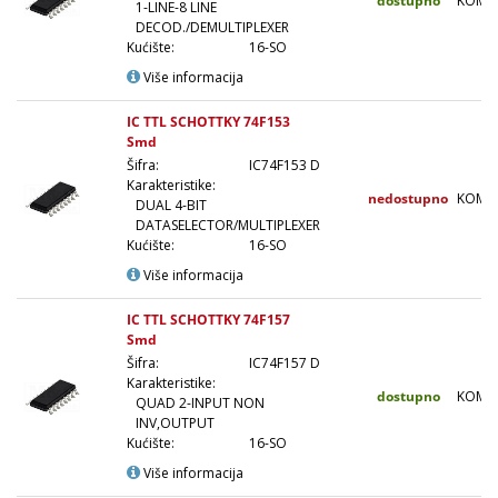
dostupno
KOM
1-LINE-8 LINE
DECOD./DEMULTIPLEXER
Kućište:
16-SO
Više informacija
IC TTL SCHOTTKY 74F153
Smd
Šifra:
IC74F153 D
Karakteristike:
nedostupno
KOM
DUAL 4-BIT
DATASELECTOR/MULTIPLEXER
Kućište:
16-SO
Više informacija
IC TTL SCHOTTKY 74F157
Smd
Šifra:
IC74F157 D
Karakteristike:
dostupno
KOM
QUAD 2-INPUT NON
INV,OUTPUT
Kućište:
16-SO
Više informacija