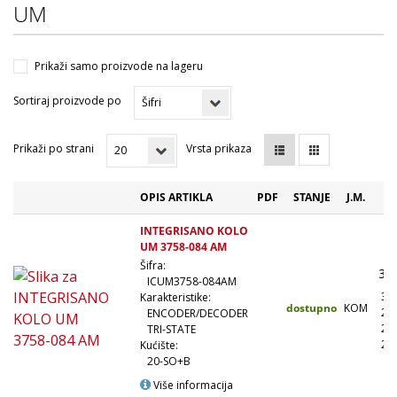
UM
Prikaži samo proizvode na lageru
Sortiraj proizvode po
Prikaži po strani
Vrsta prikaza
OPIS ARTIKLA
PDF
STANJE
J.M.
C
INTEGRISANO KOLO
UM 3758-084 AM
Šifra:
36
ICUM3758-084AM
32
Karakteristike:
dostupno
KOM
28
ENCODER/DECODER
27
TRI-STATE
25
Kućište:
20-SO+B
Više informacija