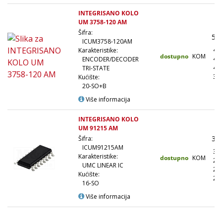
INTEGRISANO KOLO
UM 3758-120 AM
Šifra:
54
ICUM3758-120AM
48
Karakteristike:
dostupno
KOM
43
ENCODER/DECODER
40
TRI-STATE
37
Kućište:
20-SO+B
Više informacija
INTEGRISANO KOLO
UM 91215 AM
36
Šifra:
ICUM91215AM
32
Karakteristike:
dostupno
KOM
28
UMC LINEAR IC
27
Kućište:
25
16-SO
Više informacija