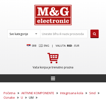
SRB
ENG
|
VALUTA:
RSD
-
EUR
Vaša korpa je trenutno prazna
Početna
AKTIVNE KOMPONENTE
Integrisana kola
Smd
Oznake
U
UM