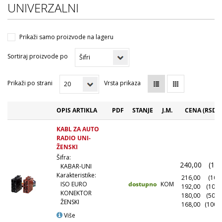
UNIVERZALNI
Prikaži samo proizvode na lageru
Sortiraj proizvode po
Prikaži po strani
Vrsta prikaza
OPIS ARTIKLA
PDF
STANJE
J.M.
CENA (RSD)
KABL ZA AUTO
RADIO UNI-
ŽENSKI
Šifra:
240,00
(1+)
KABAR-UNI
Karakteristike:
216,00
(10+)
dostupno
KOM
ISO EURO
192,00
(100+
KONEKTOR
180,00
(500+
ŽENSKI
168,00
(1000
Više