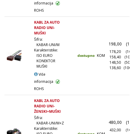
informacija
ROHS
KABL ZA AUTO
RADIO UNI-
MUŠKI
Šifra:
198,00
(1+)
KABAR-UNI/M
Karakteristike:
178,20
(10+)
dostupno
KOM
ISO EURO
158,40
(100+
KONEKTOR
148,50
(500+
MUŠKI
138,60
(1000
Više
informacija
ROHS
KABL ZA AUTO
RADIO UNI-
ŽENSKI+MUŠKI
Šifra:
480,00
(1+)
KABAR-UNI/M+Z
Karakteristike:
432,00
(10+)
dostupno
KOM
ISO EURO