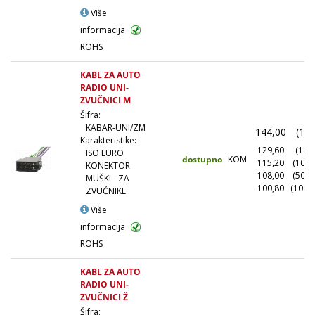
Više
informacija
ROHS
KABL ZA AUTO
RADIO UNI-
ZVUČNICI M
Šifra:
KABAR-UNI/ZM
144,00
(1+)
Karakteristike:
129,60
(10+)
ISO EURO
dostupno
KOM
115,20
(100+
KONEKTOR
108,00
(500+
MUŠKI - ZA
100,80
(1000
ZVUČNIKE
Više
informacija
ROHS
KABL ZA AUTO
RADIO UNI-
ZVUČNICI Ž
Šifra: