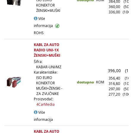
384,00
(100+
KONEKTOR
360,00
(500+
ŽENSKI+MUŠKI
336,00
(1000
Više
informacija
ROHS
KABL ZA AUTO
RADIO UNI-1X
ŽENSKI+MUŠKI
Šifra:
KABAR-UNI/MZ
396,00
(1+)
Karakteristike:
ISO EURO
356,40
(10+)
dostupno
KOM
KONEKTOR
316,80
(100+
MUŠKI+ŽENSKI -
297,00
(500+
ZA ZVUČNIKE
277,20
(1000
Proizvođač:
4CarMedia
Više
informacija
KABL ZA AUTO