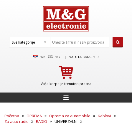
SRB
ENG
|
VALUTA:
RSD
-
EUR
Vaša korpa je trenutno prazna
Početna
OPREMA
Oprema za automobile
Kablovi
Za auto radio
RADIO
UNIVERZALNI