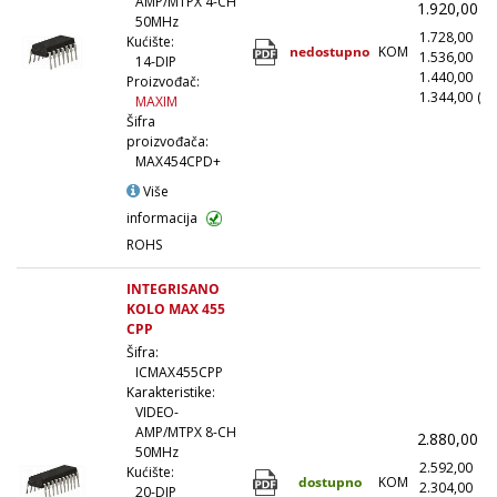
AMP/MTPX 4-CH
1.920,00
(
50MHz
1.728,00
(1
Kućište:
nedostupno
KOM
1.536,00
(1
14-DIP
1.440,00
(5
Proizvođač:
1.344,00
(10
MAXIM
Šifra
proizvođača:
MAX454CPD+
Više
informacija
ROHS
INTEGRISANO
KOLO MAX 455
CPP
Šifra:
ICMAX455CPP
Karakteristike:
VIDEO-
AMP/MTPX 8-CH
2.880,00
(
50MHz
2.592,00
(1
Kućište:
dostupno
KOM
2.304,00
(1
20-DIP