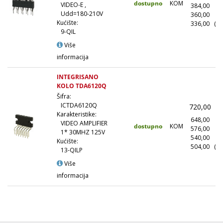
dostupno
KOM
VIDEO-E ,
384,00
(1
Udd=180-210V
360,00
(5
Kućište:
336,00
(10
9-QIL
Više
informacija
INTEGRISANO
KOLO TDA6120Q
Šifra:
ICTDA6120Q
720,00
(
Karakteristike:
648,00
(1
VIDEO AMPLIFIER
dostupno
KOM
576,00
(1
1* 30MHZ 125V
540,00
(5
Kućište:
504,00
(10
13-QILP
Više
informacija