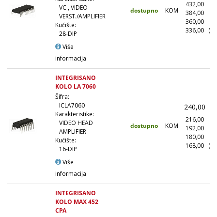
432,00
(1
VC , VIDEO-
dostupno
KOM
384,00
(1
VERST./AMPLIFIER
360,00
(5
Kućište:
336,00
(10
28-DIP
Više
informacija
INTEGRISANO
KOLO LA 7060
Šifra:
ICLA7060
240,00
(
Karakteristike:
216,00
(1
VIDEO HEAD
dostupno
KOM
192,00
(1
AMPLIFIER
180,00
(5
Kućište:
168,00
(10
16-DIP
Više
informacija
INTEGRISANO
KOLO MAX 452
CPA