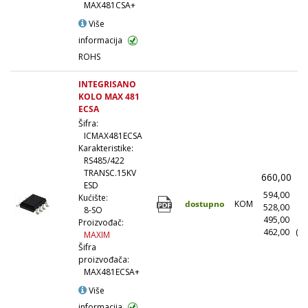
MAX481CSA+
Više
informacija
ROHS
INTEGRISANO
KOLO MAX 481
ECSA
Šifra:
ICMAX481ECSA
Karakteristike:
RS485/422
TRANSC.15KV
660,00
(
ESD
594,00
(1
Kućište:
dostupno
KOM
528,00
(1
8-SO
495,00
(5
Proizvođač:
462,00
(10
MAXIM
Šifra
proizvođača:
MAX481ECSA+
Više
informacija