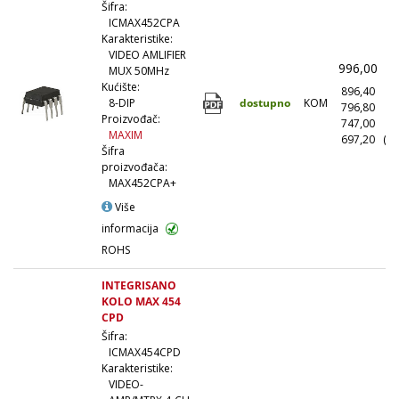
Šifra:
ICMAX452CPA
Karakteristike:
VIDEO AMLIFIER
996,00
(
MUX 50MHz
Kućište:
896,40
(1
dostupno
KOM
8-DIP
796,80
(1
Proizvođač:
747,00
(5
MAXIM
697,20
(10
Šifra
proizvođača:
MAX452CPA+
Više
informacija
ROHS
INTEGRISANO
KOLO MAX 454
CPD
Šifra:
ICMAX454CPD
Karakteristike:
VIDEO-