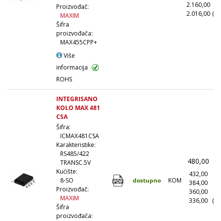
2.160,00
(5
Proizvođač:
2.016,00
(10
MAXIM
Šifra
proizvođača:
MAX455CPP+
Više
informacija
ROHS
INTEGRISANO
KOLO MAX 481
CSA
Šifra:
ICMAX481CSA
Karakteristike:
RS485/422
480,00
(
TRANSC.5V
Kućište:
432,00
(1
dostupno
KOM
8-SO
384,00
(1
Proizvođač:
360,00
(5
MAXIM
336,00
(10
Šifra
proizvođača: