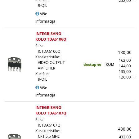
252,00
(10
9-QIL
Više
informacija
INTEGRISANO
KOLO TDA6106Q
Šifra:
ICTDA6106Q
180,00
(
Karakteristike:
162,00
(1
VIDEO OUTPUT
dostupno
KOM
144,00
(1
AMPLIFIER
135,00
(5
Kućište:
126,00
(10
9-QIL
Više
informacija
INTEGRISANO
KOLO TDA6107Q
Šifra:
ICTDA6107Q
480,00
(
Karakteristike:
CRT 5,5 MHz
432,00
(1