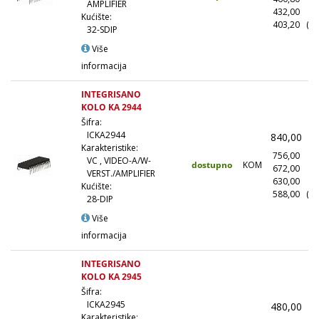
AMPLIFIER
432,00
(5
Kućište:
403,20
(10
32-SDIP
Više
informacija
INTEGRISANO
KOLO KA 2944
Šifra:
ICKA2944
840,00
(
Karakteristike:
756,00
(1
VC , VIDEO-A/W-
dostupno
KOM
672,00
(1
VERST./AMPLIFIER
630,00
(5
Kućište:
588,00
(10
28-DIP
Više
informacija
INTEGRISANO
KOLO KA 2945
Šifra:
ICKA2945
480,00
(
Karakteristike: