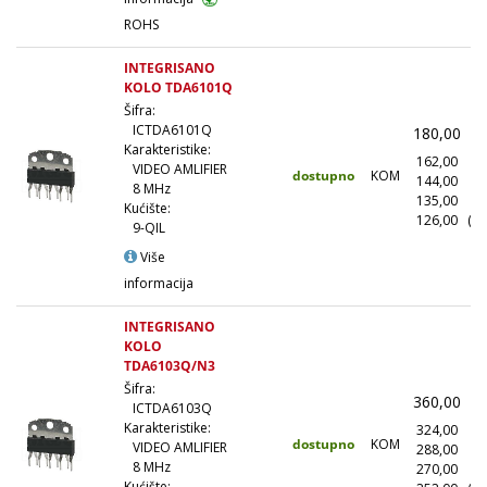
ROHS
INTEGRISANO
KOLO TDA6101Q
Šifra:
ICTDA6101Q
180,00
(
Karakteristike:
162,00
(1
VIDEO AMLIFIER
dostupno
KOM
144,00
(1
8 MHz
135,00
(5
Kućište:
126,00
(10
9-QIL
Više
informacija
INTEGRISANO
KOLO
TDA6103Q/N3
Šifra:
360,00
(
ICTDA6103Q
Karakteristike:
324,00
(1
dostupno
KOM
VIDEO AMLIFIER
288,00
(1
8 MHz
270,00
(5
Kućište: