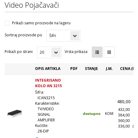
Video Pojačavači
Prikaži samo proizvode na lageru
Sortiraj proizvode po
Prikaži po strani
Vrsta prikaza
OPIS ARTIKLA
PDF
STANJE
J.M.
CENA (RS
INTEGRISANO
KOLO AN 3215
Šifra:
ICAN3215
480,00
(
Karakteristike:
TV/VIDEO
432,00
(1
dostupno
KOM
SIGNAL
384,00
(1
AMPLIFIER
360,00
(5
Kućište:
336,00
(10
28-DIP