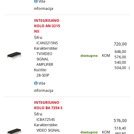
Više
informacija
INTEGRISANO
KOLO AN 3215
NS
Šifra:
ICAN3215NS
720,00
(
Karakteristike:
648,00
(1
TV/VIDEO
dostupno
KOM
576,00
(1
SIGNAL
540,00
(5
AMPLIFIER
504,00
(10
Kućište:
28-SDIP
Više
informacija
INTEGRISANO
KOLO BA 7254 S
Šifra:
ICBA7254S
576,00
(
Karakteristike:
518,40
(1
VIDEO SIGNAL
dostupno
KOM
460,80
(1