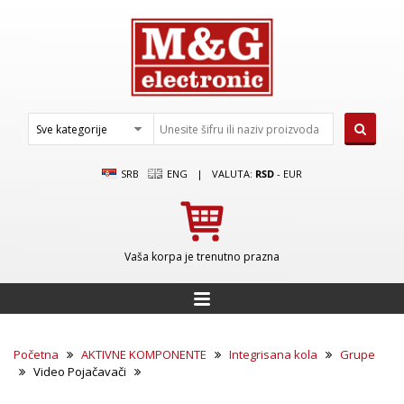
SRB
ENG
|
VALUTA:
RSD
-
EUR
Vaša korpa je trenutno prazna
Početna
AKTIVNE KOMPONENTE
Integrisana kola
Grupe
Video Pojačavači