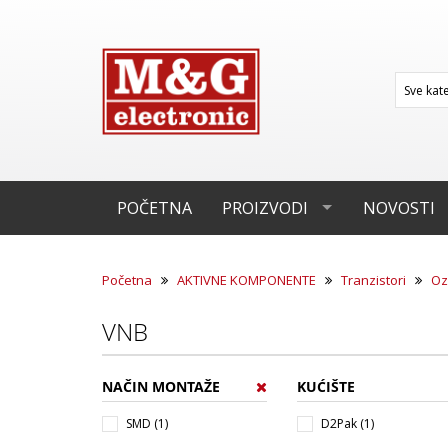
POČETNA
PROIZVODI
NOVOSTI
Početna
AKTIVNE KOMPONENTE
Tranzistori
Oz
VNB
NAČIN MONTAŽE
KUĆIŠTE
SMD (1)
D2Pak (1)