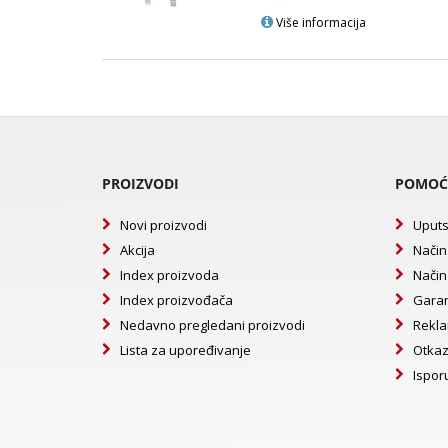
Više informacija
PROIZVODI
POMOĆ
Novi proizvodi
Uputs
Akcija
Način
Index proizvoda
Način
Index proizvođača
Garan
Nedavno pregledani proizvodi
Rekla
Lista za upoređivanje
Otkaz
Ispor