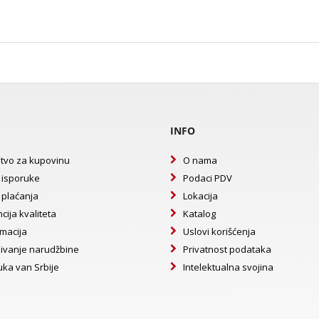
INFO
tvo za kupovinu
O nama
 isporuke
Podaci PDV
 plaćanja
Lokacija
cija kvaliteta
Katalog
macija
Uslovi korišćenja
ivanje narudžbine
Privatnost podataka
uka van Srbije
Intelektualna svojina