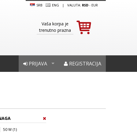
SRB
ENG
|
VALUTA:
RSD
-
EUR
Vaša korpa je
trenutno prazna
PRIJAVA
REGISTRACIJA
NAGA
50 W (1)