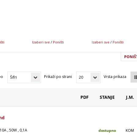
šti
Izaberi sve
/
Poništi
Izaberi sve
/
Poništi
PONIŠT
po
Prikaži po strani
Vrsta prikaza
PDF
STANJE
J.M.
md
 10A , 50W , 0,1A
dostupno
KOM