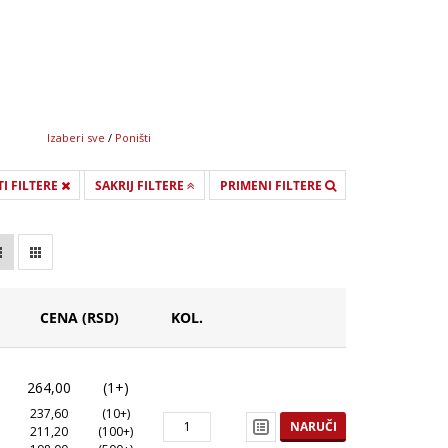
Izaberi sve
/
Poništi
I FILTERE
SAKRIJ FILTERE
PRIMENI FILTERE
CENA (RSD)
KOL.
264,00
(1+)
237,60
(10+)
NARUČI
211,20
(100+)