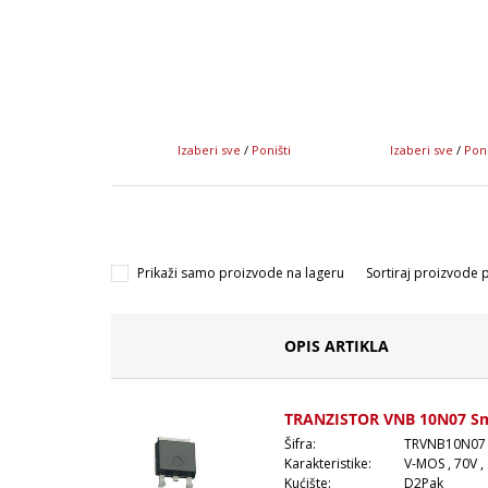
Izaberi sve
/
Poništi
Izaberi sve
/
Poni
Prikaži samo proizvode na lageru
Sortiraj proizvode 
OPIS ARTIKLA
TRANZISTOR VNB 10N07 S
Šifra:
TRVNB10N07
Karakteristike:
V-MOS , 70V ,
Kućište:
D2Pak