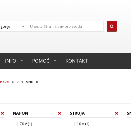
INFO
POMOĆ
KONTAKT
nake
V
VNB
NAPON
STRUJA
S
70 V (1)
10 A (1)