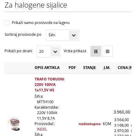
Za halogene sijalice
Prikaži samo proizvode na lageru
Sortiraj proizvode po
Prikaži po strani
Vrsta prikaza
OPIS ARTIKLA
PDF
STANJE
J.M.
CENA (RS
TRAFO TORUSNI
220V 100VA
1x11,5V HS
Šifra:
MTTH100
Karakteristike:
3.960,00
(
220V 100VA
11,5V 8,7A
3.564,00
(1
nedostupno
KOM
Proizvođač:
3.168,00
(1
INDEL
2.970,00
(5
Šifra