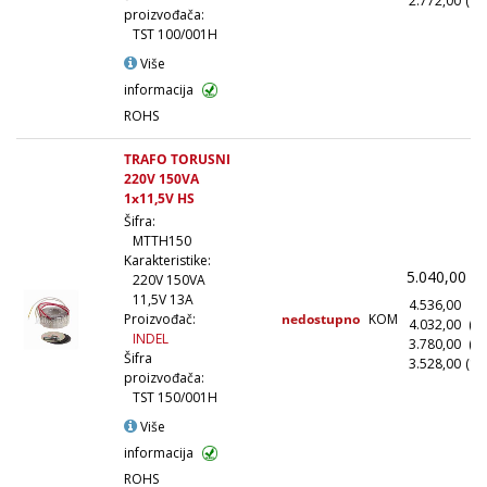
2.772,00
(10
proizvođača:
TST 100/001H
Više
informacija
ROHS
TRAFO TORUSNI
220V 150VA
1x11,5V HS
Šifra:
MTTH150
Karakteristike:
5.040,00
(
220V 150VA
11,5V 13A
4.536,00
(1
nedostupno
KOM
Proizvođač:
4.032,00
(1
INDEL
3.780,00
(5
Šifra
3.528,00
(10
proizvođača:
TST 150/001H
Više
informacija
ROHS