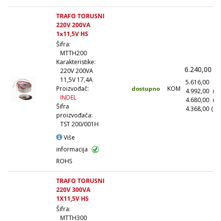
TRAFO TORUSNI
220V 200VA
1x11,5V HS
Šifra:
MTTH200
Karakteristike:
6.240,00
(
220V 200VA
11,5V 17,4A
5.616,00
(1
dostupno
KOM
Proizvođač:
4.992,00
(1
INDEL
4.680,00
(5
Šifra
4.368,00
(10
proizvođača:
TST 200/001H
Više
informacija
ROHS
TRAFO TORUSNI
220V 300VA
1X11,5V HS
Šifra:
MTTH300