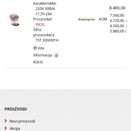
Karakteristike:
8.400,00
(
220V 300VA
11,5V 26A
7.560,00
(1
dostupno
KOM
Proizvođač:
6.720,00
(1
INDEL
6.300,00
(5
Šifra
5.880,00
(10
proizvođača:
TST 300/001H
Više
informacija
ROHS
PROIZVODI
Novi proizvodi
Akcija