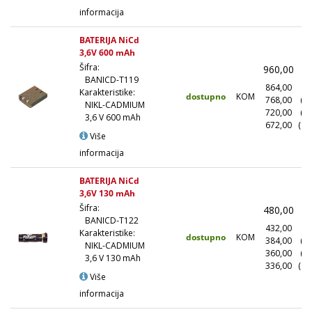
informacija
BATERIJA NiCd
3,6V 600 mAh
Šifra:
960,00
(
BANICD-T119
864,00
(1
Karakteristike:
dostupno
KOM
768,00
(1
NIKL-CADMIUM
720,00
(5
3,6 V 600 mAh
672,00
(10
Više
informacija
BATERIJA NiCd
3,6V 130 mAh
Šifra:
480,00
(
BANICD-T122
432,00
(1
Karakteristike:
dostupno
KOM
384,00
(1
NIKL-CADMIUM
360,00
(5
3,6 V 130 mAh
336,00
(10
Više
informacija