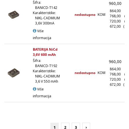
Šifra:
960,00
(
BANICD-T142
864,00
(1
Karakteristike:
nedostupno
KOM
768,00
(1
NIKL-CADMIUM
720,00
(5
3,6V 300mA
672,00
(10
Više
informacija
BATERIJA NiCd
3,6V 600 mAh
Šifra:
960,00
(
BANICD-T192
864,00
(1
Karakteristike:
nedostupno
KOM
768,00
(1
NIKL-CADMIUM
720,00
(5
3,6 V 550 mAh
672,00
(10
Više
informacija
1
2
3
›