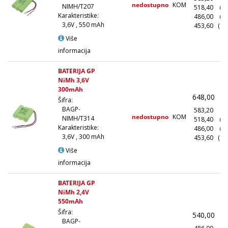
nedostupno
KOM
NIMH/T207
518,40
(1
Karakteristike:
486,00
(5
3,6V , 550 mAh
453,60
(10
Više
informacija
BATERIJA GP
NiMh 3,6V
300mAh
648,00
(
Šifra:
BAGP-
583,20
(1
nedostupno
KOM
NIMH/T314
518,40
(1
Karakteristike:
486,00
(5
3,6V , 300 mAh
453,60
(10
Više
informacija
BATERIJA GP
NiMh 2,4V
550mAh
Šifra:
540,00
(
BAGP-