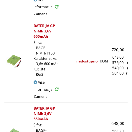
informacija
Zamene
BATERIJA GP
NiMh 3,6V
600mAh
Šifra:
BAGP-
720,00
(
NIMH/T160
648,00
(1
Karakteristike:
nedostupno
KOM
576,00
(1
3,6V 600 mAh
540,00
(5
Kućište:
504,00
(10
R6/3
Više
informacija
Zamene
BATERIJA GP
NiMh 3,6V
550mAh
648,00
(
Šifra:
BAGP-
583,20
(1