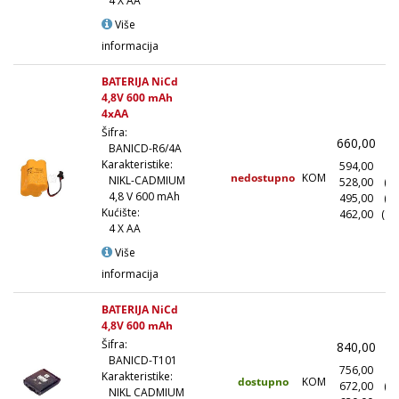
4 X AA
Više
informacija
BATERIJA NiCd
4,8V 600 mAh
4xAA
Šifra:
660,00
(
BANICD-R6/4A
Karakteristike:
594,00
(1
nedostupno
KOM
NIKL-CADMIUM
528,00
(1
4,8 V 600 mAh
495,00
(5
Kućište:
462,00
(10
4 X AA
Više
informacija
BATERIJA NiCd
4,8V 600 mAh
Šifra:
840,00
(
BANICD-T101
756,00
(1
Karakteristike:
dostupno
KOM
672,00
(1
NIKL CADMIUM