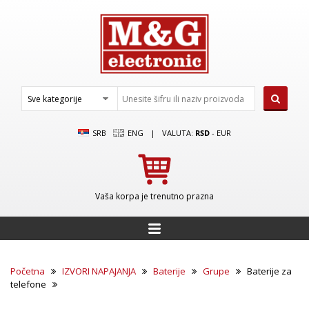
SRB
ENG
|
VALUTA:
RSD
-
EUR
Vaša korpa je trenutno prazna
Početna
IZVORI NAPAJANJA
Baterije
Grupe
Baterije za
telefone