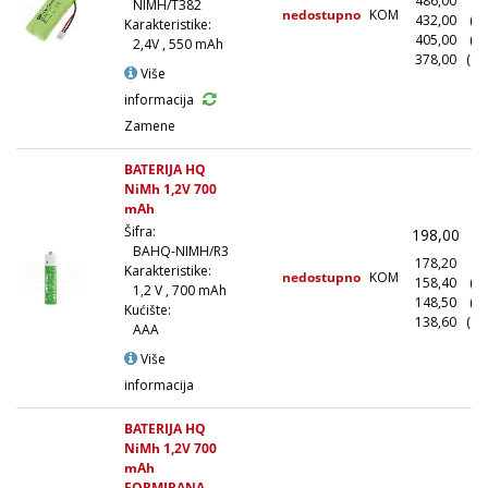
486,00
(1
NIMH/T382
nedostupno
KOM
432,00
(1
Karakteristike:
405,00
(5
2,4V , 550 mAh
378,00
(10
Više
informacija
Zamene
BATERIJA HQ
NiMh 1,2V 700
mAh
Šifra:
198,00
(
BAHQ-NIMH/R3
178,20
(1
Karakteristike:
nedostupno
KOM
158,40
(1
1,2 V , 700 mAh
148,50
(5
Kućište:
138,60
(10
AAA
Više
informacija
BATERIJA HQ
NiMh 1,2V 700
mAh
FORMIRANA