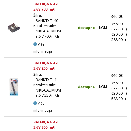
BATERIJA NiCd
3,6V 700 mAh
Šifra:
840,00
(
BANICD-T140
756,00
(1
Karakteristike:
dostupno
KOM
672,00
(1
NIKL-CADMIUM
630,00
(5
3,6 V 700 mAh
588,00
(10
Više
informacija
BATERIJA NiCd
3,6V 250 mAh
Šifra:
840,00
(
BANICD-T141
756,00
(1
Karakteristike:
dostupno
KOM
672,00
(1
NIKL-CADMIUM
630,00
(5
3,6 V 250 mAh
588,00
(10
Više
informacija
BATERIJA NiCd
3,6V 300 mAh