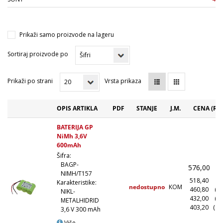
Prikaži samo proizvode na lageru
Sortiraj proizvode po
Prikaži po strani
Vrsta prikaza
OPIS ARTIKLA
PDF
STANJE
J.M.
CENA (RS
BATERIJA GP
NiMh 3,6V
600mAh
Šifra:
BAGP-
576,00
(
NIMH/T157
518,40
(1
Karakteristike:
nedostupno
KOM
460,80
(1
NIKL-
432,00
(5
METALHIDRID
403,20
(10
3,6 V 300 mAh
Više