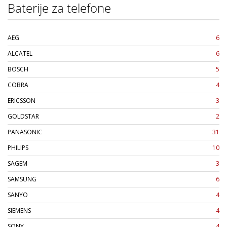
Baterije za telefone
AEG
6
ALCATEL
6
BOSCH
5
COBRA
4
ERICSSON
3
GOLDSTAR
2
PANASONIC
31
PHILIPS
10
SAGEM
3
SAMSUNG
6
SANYO
4
SIEMENS
4
SONY
4