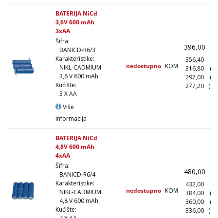
BATERIJA NiCd
3,6V 600 mAh
3xAA
Šifra:
396,00
(
BANICD-R6/3
Karakteristike:
356,40
(1
nedostupno
KOM
NIKL-CADMIUM
316,80
(1
3,6 V 600 mAh
297,00
(5
Kućište:
277,20
(10
3 X AA
Više
informacija
BATERIJA NiCd
4,8V 600 mAh
4xAA
Šifra:
480,00
(
BANICD-R6/4
Karakteristike:
432,00
(1
nedostupno
KOM
NIKL-CADMIUM
384,00
(1
4,8 V 600 mAh
360,00
(5
Kućište:
336,00
(10