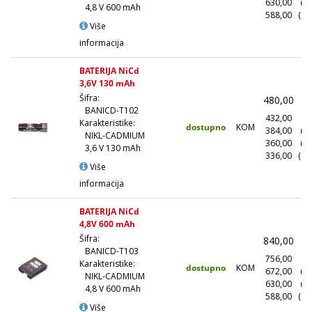
630,00
(5
4,8 V 600 mAh
588,00
(10
Više
informacija
BATERIJA NiCd
3,6V 130 mAh
Šifra:
480,00
(
BANICD-T102
432,00
(1
Karakteristike:
dostupno
KOM
384,00
(1
NIKL-CADMIUM
360,00
(5
3,6 V 130 mAh
336,00
(10
Više
informacija
BATERIJA NiCd
4,8V 600 mAh
Šifra:
840,00
(
BANICD-T103
756,00
(1
Karakteristike:
dostupno
KOM
672,00
(1
NIKL-CADMIUM
630,00
(5
4,8 V 600 mAh
588,00
(10
Više