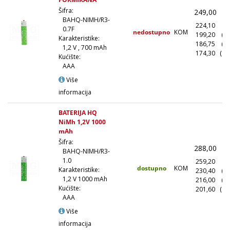
Šifra:
249,00
(
BAHQ-NIMH/R3-
224,10
(1
0.7F
nedostupno
KOM
199,20
(1
Karakteristike:
186,75
(5
1,2 V , 700 mAh
174,30
(10
Kućište:
AAA
Više
informacija
BATERIJA HQ
NiMh 1,2V 1000
mAh
Šifra:
288,00
(
BAHQ-NIMH/R3-
1.0
259,20
(1
dostupno
KOM
Karakteristike:
230,40
(1
1,2 V 1000 mAh
216,00
(5
Kućište:
201,60
(10
AAA
Više
informacija