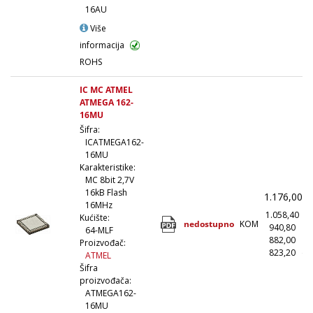
16AU
Više
informacija
ROHS
IC MC ATMEL
ATMEGA 162-
16MU
Šifra:
ICATMEGA162-
16MU
Karakteristike:
MC 8bit 2,7V
16kB Flash
1.176,00
(
16MHz
1.058,40
(
Kućište:
nedostupno
KOM
940,80
(1
64-MLF
882,00
(5
Proizvođač:
823,20
(1
ATMEL
Šifra
proizvođača:
ATMEGA162-
16MU