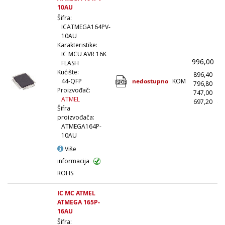
10AU
Šifra:
ICATMEGA164PV-
10AU
Karakteristike:
IC MCU AVR 16K
996,00
(
FLASH
Kućište:
896,40
(
nedostupno
KOM
44-QFP
796,80
(1
Proizvođač:
747,00
(5
ATMEL
697,20
(1
Šifra
proizvođača:
ATMEGA164P-
10AU
Više
informacija
ROHS
IC MC ATMEL
ATMEGA 165P-
16AU
Šifra: