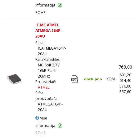
informacija
ROHS
IC MC ATMEL
ATMEGA 164P-
20AU
Šifra:
ICATMEGA164P-
20AU
Karakteristike:
MC 8bit 2,7V
768,00
(
16kB Flash
691,20
(
20MHz
dostupno
KOM
614,40
(1
Proizvođač:
576,00
(5
ATMEL
537,60
(1
Šifra
proizvođača:
ATMEGA164P-
20AU
Više
informacija
ROHS