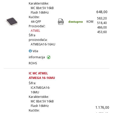
Karakteristike:
MC 8bit 5V 16kB
648,00
(
Flash 16MHz
Kućište:
583,20
(
dostupno
KOM
44-QFP
518,40
(1
Proizvođač:
486,00
(5
ATMEL
453,60
(1
Šifra
proizvođača:
ATMEGA16-16AU
Više
informacija
ROHS
IC MC ATMEL
ATMEGA 16-16MU
Šifra:
ICATMEGA16-
16MU
Karakteristike:
MC 8bit 5V 16kB
Flash 16MHz
1.176,00
(
Kućište: