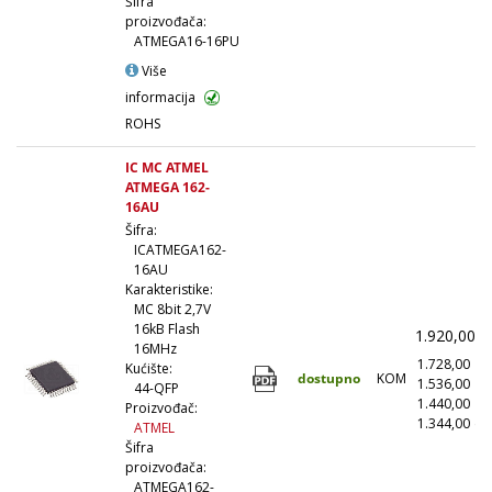
Šifra
proizvođača:
ATMEGA16-16PU
Više
informacija
ROHS
IC MC ATMEL
ATMEGA 162-
16AU
Šifra:
ICATMEGA162-
16AU
Karakteristike:
MC 8bit 2,7V
16kB Flash
1.920,00
(
16MHz
1.728,00
(
Kućište:
dostupno
KOM
1.536,00
(1
44-QFP
1.440,00
(5
Proizvođač:
1.344,00
(1
ATMEL
Šifra
proizvođača:
ATMEGA162-