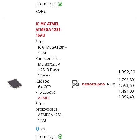
informacija
ROHS
IC MC ATMEL
ATMEGA 1281-
16AU
Šifra:
ICATMEGA1281-
16AU
Karakteristike:
MC 8bit 2,7V
128kB Flash
1.992,00
(
16MHz
1.792,80
(
Kućište:
nedostupno
KOM
1.593,60
(1
64-QFP
1.494,00
(5
Proizvođač:
1.394,40
(1
ATMEL
Šifra
proizvođača:
ATMEGA1281-
16AU
Više
informacija