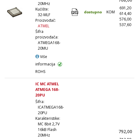
20MHz
691,20
(
Kućište:
dostupno
KOM
614,40
(1
32-MLF
576,00
(5
Proizvođač:
537,60
(1
ATMEL
Šifra
proizvođača:
ATMEGA168-
20MU
Više
informacija
ROHS
IC MC ATMEL
ATMEGA 168-
20PU
Šifra:
ICATMEGA168-
20PU
Karakteristike:
MC 8bit 2,7V
16kB Flash
792,00
(
20MHz