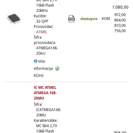
16kB Flash
1.080,00
(
20MHz
972,00
(
Kućište:
dostupno
KOM
864,00
(1
32-QFP
810,00
(5
Proizvođač:
756,00
(1
ATMEL
Šifra
proizvođača:
ATMEGA168-
20AU
Više
informacija
ROHS
IC MC ATMEL
ATMEGA 168-
20MU
Šifra:
ICATMEGA168-
20MU
Karakteristike:
MC 8bit 2,7V
16kB Flash
768,00
(