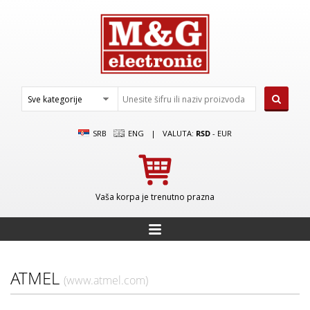
SRB
ENG
|
VALUTA:
RSD
-
EUR
Vaša korpa je trenutno prazna
ATMEL
(www.atmel.com)