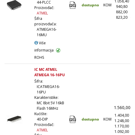
1.058,40
(
44-PLCC
dostupno
KOM
940,80
(1
Proizvođač:
882,00
(5
ATMEL
823,20
(1
Šifra
proizvođača:
ATMEGA16-
16MU
Više
informacija
ROHS
IC MC ATMEL
ATMEGA 16-16PU
Šifra:
ICATMEGA16-
16PU
Karakteristike:
MC 8bit 5V 16kB
1.560,00
(
Flash 16MHz
Kućište:
1.404,00
(
dostupno
KOM
40-DIP
1.248,00
(1
Proizvođač:
1.170,00
(5
ATMEL
1.092,00
(1