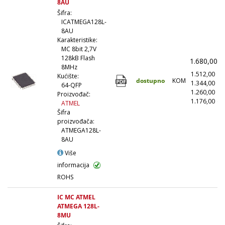
8AU
Šifra:
ICATMEGA128L-
8AU
Karakteristike:
MC 8bit 2,7V
128kB Flash
1.680,00
(
8MHz
1.512,00
(
Kućište:
dostupno
KOM
1.344,00
(1
64-QFP
1.260,00
(5
Proizvođač:
1.176,00
(1
ATMEL
Šifra
proizvođača:
ATMEGA128L-
8AU
Više
informacija
ROHS
IC MC ATMEL
ATMEGA 128L-
8MU