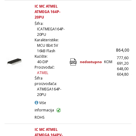
IC MC ATMEL
ATMEGA 164P-
20PU
Šifra:
ICATMEGA164P-
20PU
Karakteristike:
MCU 8bit 5V
864,00
(
16kB Flash
Kućište:
777,60
(
nedostupno
KOM
40-DIP
691,20
(1
Proizvođač:
648,00
(5
ATMEL
604,80
(1
Šifra
proizvođača:
ATMEGA164P-
20PU
Više
informacija
ROHS
IC MC ATMEL
ATMEGA 164PV-