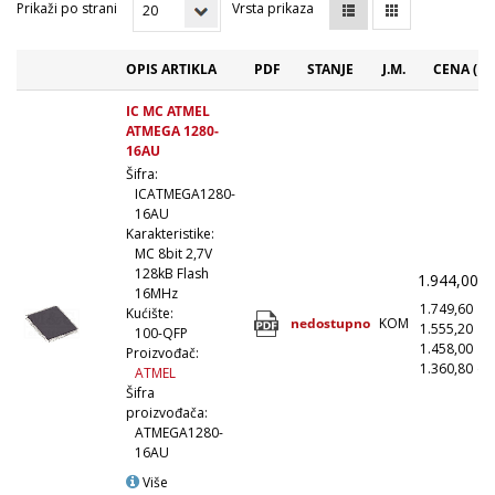
Prikaži po strani
Vrsta prikaza
OPIS ARTIKLA
PDF
STANJE
J.M.
CENA (RS
IC MC ATMEL
ATMEGA 1280-
16AU
Šifra:
ICATMEGA1280-
16AU
Karakteristike:
MC 8bit 2,7V
128kB Flash
1.944,00
(
16MHz
1.749,60
(
Kućište:
nedostupno
KOM
1.555,20
(1
100-QFP
1.458,00
(5
Proizvođač:
1.360,80
(1
ATMEL
Šifra
proizvođača:
ATMEGA1280-
16AU
Više