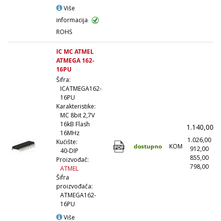
Više
informacija
ROHS
IC MC ATMEL
ATMEGA 162-
16PU
Šifra:
ICATMEGA162-
16PU
Karakteristike:
MC 8bit 2,7V
16kB Flash
1.140,00
(
16MHz
1.026,00
(
Kućište:
dostupno
KOM
912,00
(1
40-DIP
855,00
(5
Proizvođač:
798,00
(1
ATMEL
Šifra
proizvođača:
ATMEGA162-
16PU
Više