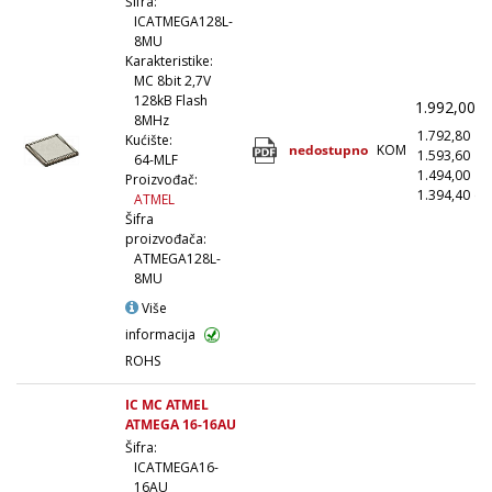
Šifra:
ICATMEGA128L-
8MU
Karakteristike:
MC 8bit 2,7V
128kB Flash
1.992,00
(
8MHz
1.792,80
(
Kućište:
nedostupno
KOM
1.593,60
(1
64-MLF
1.494,00
(5
Proizvođač:
1.394,40
(1
ATMEL
Šifra
proizvođača:
ATMEGA128L-
8MU
Više
informacija
ROHS
IC MC ATMEL
ATMEGA 16-16AU
Šifra:
ICATMEGA16-
16AU