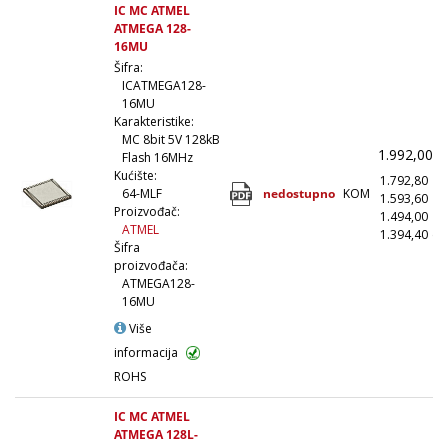
IC MC ATMEL
ATMEGA 128-
16MU
Šifra:
ICATMEGA128-
16MU
Karakteristike:
MC 8bit 5V 128kB
1.992,00
(
Flash 16MHz
Kućište:
1.792,80
(
nedostupno
KOM
64-MLF
1.593,60
(1
Proizvođač:
1.494,00
(5
ATMEL
1.394,40
(1
Šifra
proizvođača:
ATMEGA128-
16MU
Više
informacija
ROHS
IC MC ATMEL
ATMEGA 128L-