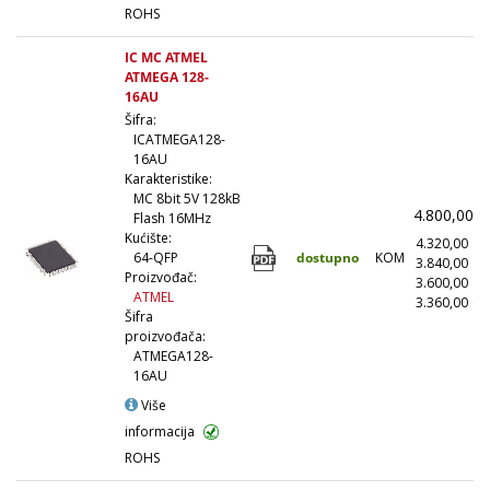
ROHS
IC MC ATMEL
ATMEGA 128-
16AU
Šifra:
ICATMEGA128-
16AU
Karakteristike:
MC 8bit 5V 128kB
4.800,00
(
Flash 16MHz
Kućište:
4.320,00
(
dostupno
KOM
64-QFP
3.840,00
(1
Proizvođač:
3.600,00
(5
ATMEL
3.360,00
(1
Šifra
proizvođača:
ATMEGA128-
16AU
Više
informacija
ROHS