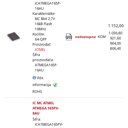
ICATMEGA165P-
16AU
Karakteristike:
MC 8bit 2,7V
16kB Flash
1.152,00
(
16MHz
1.036,80
(
Kućište:
nedostupno
KOM
921,60
(1
64-QFP
864,00
(5
Proizvođač:
806,40
(1
ATMEL
Šifra
proizvođača:
ATMEGA165P-
16AU
Više
informacija
ROHS
IC MC ATMEL
ATMEGA 165PV-
8AU
Šifra:
ICATMEGA165PV-