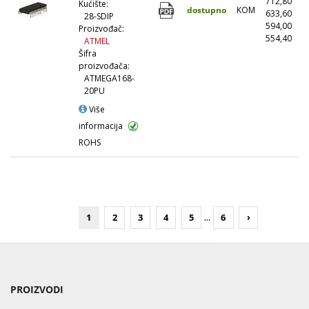
712,80
(
Kućište:
dostupno
KOM
633,60
(1
28-SDIP
594,00
(5
Proizvođač:
554,40
(1
ATMEL
Šifra
proizvođača:
ATMEGA168-
20PU
Više
informacija
ROHS
...
1
2
3
4
5
6
›
PROIZVODI