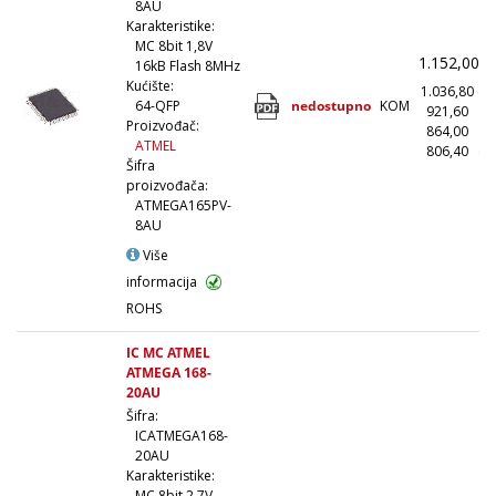
8AU
Karakteristike:
MC 8bit 1,8V
1.152,00
(
16kB Flash 8MHz
Kućište:
1.036,80
(
nedostupno
KOM
64-QFP
921,60
(1
Proizvođač:
864,00
(5
ATMEL
806,40
(1
Šifra
proizvođača:
ATMEGA165PV-
8AU
Više
informacija
ROHS
IC MC ATMEL
ATMEGA 168-
20AU
Šifra:
ICATMEGA168-
20AU
Karakteristike:
MC 8bit 2,7V