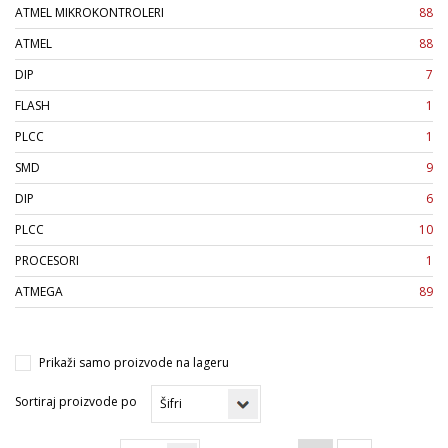
ATMEL MIKROKONTROLERI
88
ATMEL
88
DIP
7
FLASH
1
PLCC
1
SMD
9
DIP
6
PLCC
10
PROCESORI
1
ATMEGA
89
Prikaži samo proizvode na lageru
Sortiraj proizvode po