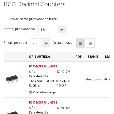
BCD Decimal Counters
Prikaži samo proizvode na lageru
Sortiraj proizvode po
Prikaži po strani
Vrsta prikaza
OPIS ARTIKLA
PDF
STANJE
J.M.
IC C-MOS MIL 4017
Šifra:
IC 4017M
Karakteristike:
dostupno
KOM
DECADE COUNTER DIVIDER
Kućište:
16-DIP
Više informacija
IC C-MOS MIL 4518
Šifra:
IC 4518M
Karakteristike: