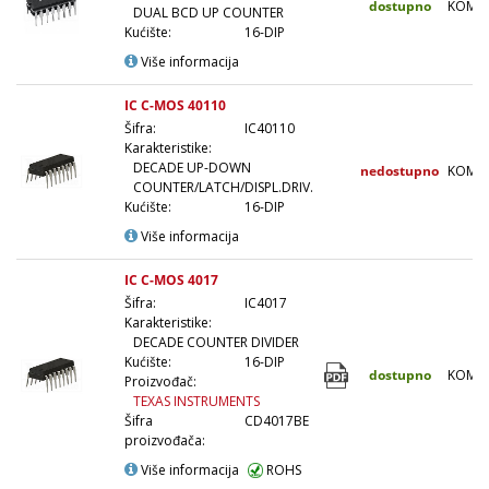
dostupno
KOM
DUAL BCD UP COUNTER
Kućište:
16-DIP
Više informacija
IC C-MOS 40110
Šifra:
IC40110
Karakteristike:
DECADE UP-DOWN
nedostupno
KOM
COUNTER/LATCH/DISPL.DRIV.
Kućište:
16-DIP
Više informacija
IC C-MOS 4017
Šifra:
IC4017
Karakteristike:
DECADE COUNTER DIVIDER
Kućište:
16-DIP
dostupno
KOM
Proizvođač:
TEXAS INSTRUMENTS
Šifra
CD4017BE
proizvođača:
Više informacija
ROHS