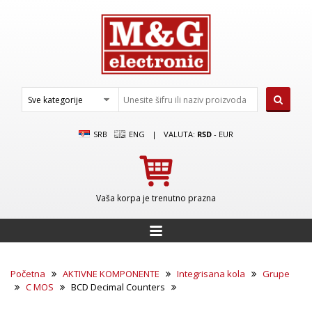
SRB
ENG
|
VALUTA:
RSD
-
EUR
Vaša korpa je trenutno prazna
Početna
AKTIVNE KOMPONENTE
Integrisana kola
Grupe
C MOS
BCD Decimal Counters