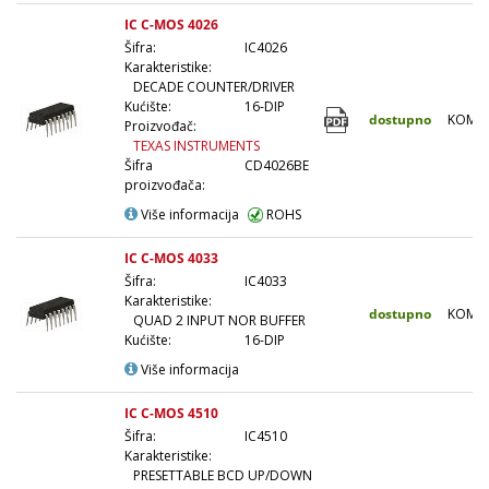
IC C-MOS 4026
Šifra:
IC4026
Karakteristike:
DECADE COUNTER/DRIVER
Kućište:
16-DIP
dostupno
KOM
Proizvođač:
TEXAS INSTRUMENTS
Šifra
CD4026BE
proizvođača:
Više informacija
ROHS
IC C-MOS 4033
Šifra:
IC4033
Karakteristike:
dostupno
KOM
QUAD 2 INPUT NOR BUFFER
Kućište:
16-DIP
Više informacija
IC C-MOS 4510
Šifra:
IC4510
Karakteristike:
PRESETTABLE BCD UP/DOWN