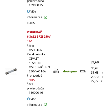
proizvođača:
189000.15
Više
informacija
ROHS
OSIGURAČ
6,3x32 BRZI 250V
16A
Šifra:
OS6F-16A
Karakteristike:
CEVASTI
39,60
(
STAKLENI
OSIGURAČ BRZI
35,64
(1
dostupno
KOM
250V AC 16A
31,68
(1
Proizvođač:
29,70
(5
SIBA
27,72
(10
Šifra
proizvođača:
189000.16
Više
informacija