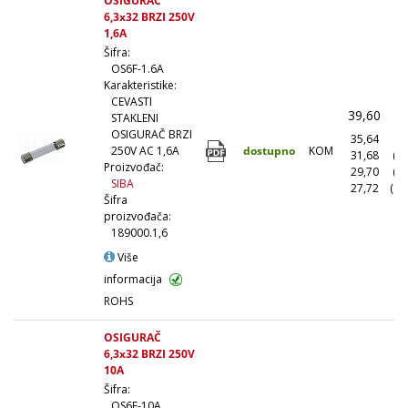
OSIGURAČ
6,3x32 BRZI 250V
1,6A
Šifra:
OS6F-1.6A
Karakteristike:
CEVASTI
39,60
(
STAKLENI
OSIGURAČ BRZI
35,64
(1
dostupno
KOM
250V AC 1,6A
31,68
(1
Proizvođač:
29,70
(5
SIBA
27,72
(10
Šifra
proizvođača:
189000.1,6
Više
informacija
ROHS
OSIGURAČ
6,3x32 BRZI 250V
10A
Šifra:
OS6F-10A