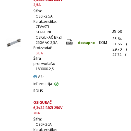
2,5A
Šifra:
OS6F-2.5A
Karakteristike:
CEVASTI
39,60
(
STAKLENI
OSIGURAČ BRZI
35,64
(1
dostupno
KOM
250V AC 2,5A
31,68
(1
Proizvođač:
29,70
(5
SIBA
27,72
(10
Šifra
proizvođača:
189000.2,5
Više
informacija
ROHS
OSIGURAČ
6,3x32 BRZI 250V
20A
Šifra:
OS6F-20A
Karakteristike: