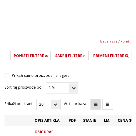
10 A (1)
12 A (1)
15 A (1)
16 A (1)
20 A (1)
Izaberi sve
/
Poništi
PONIŠTI FILTERE
SAKRIJ FILTERE
PRIMENI FILTERE
Prikaži samo proizvode na lageru
Sortiraj proizvode po
Prikaži po strani
Vrsta prikaza
OPIS ARTIKLA
PDF
STANJE
J.M.
CENA (RS
OSIGURAČ