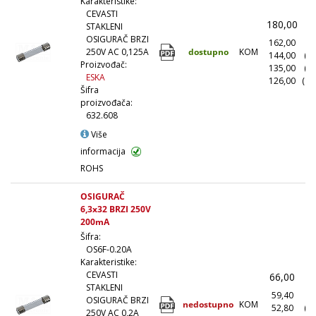
Karakteristike:
CEVASTI
180,00
(
STAKLENI
OSIGURAČ BRZI
162,00
(1
dostupno
KOM
250V AC 0,125A
144,00
(1
Proizvođač:
135,00
(5
ESKA
126,00
(10
Šifra
proizvođača:
632.608
Više
informacija
ROHS
OSIGURAČ
6,3x32 BRZI 250V
200mA
Šifra:
OS6F-0.20A
Karakteristike:
CEVASTI
66,00
(
STAKLENI
59,40
(1
OSIGURAČ BRZI
nedostupno
KOM
52,80
(1
250V AC 0,2A