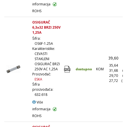
informacija
ROHS
OSIGURAČ
6,3x32 BRZI 250V
1,25A
Šifra:
OS6F-1.25A
Karakteristike:
CEVASTI
39,60
(
STAKLENI
OSIGURAČ BRZI
35,64
(1
dostupno
KOM
250V AC 1,25A
31,68
(1
Proizvođač:
29,70
(5
ESKA
27,72
(10
Šifra
proizvođača:
632.618
Više
informacija
ROHS