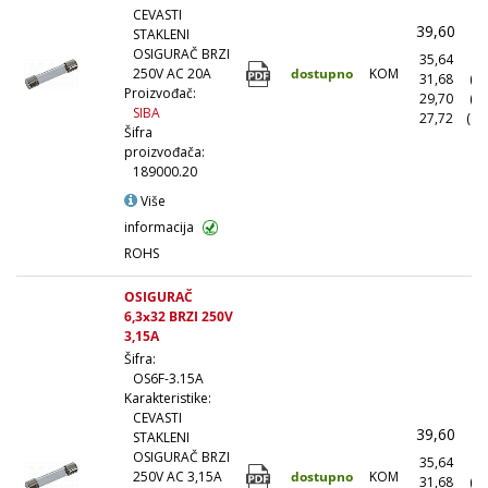
CEVASTI
39,60
(
STAKLENI
OSIGURAČ BRZI
35,64
(1
dostupno
KOM
250V AC 20A
31,68
(1
Proizvođač:
29,70
(5
SIBA
27,72
(10
Šifra
proizvođača:
189000.20
Više
informacija
ROHS
OSIGURAČ
6,3x32 BRZI 250V
3,15A
Šifra:
OS6F-3.15A
Karakteristike:
CEVASTI
39,60
(
STAKLENI
OSIGURAČ BRZI
35,64
(1
dostupno
KOM
250V AC 3,15A
31,68
(1