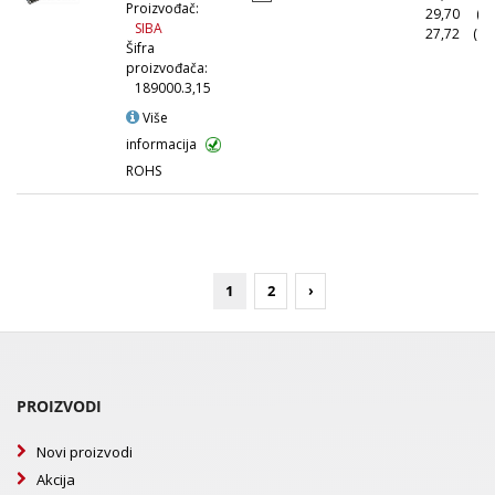
Proizvođač:
29,70
(5
SIBA
27,72
(10
Šifra
proizvođača:
189000.3,15
Više
informacija
ROHS
1
2
›
PROIZVODI
Novi proizvodi
Akcija