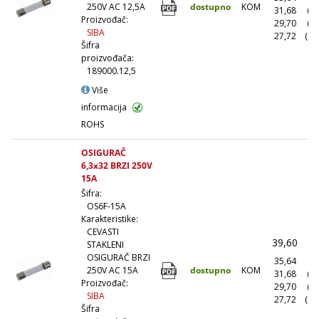
dostupno
KOM
250V AC 12,5A
31,68
(1
Proizvođač:
29,70
(5
SIBA
27,72
(10
Šifra
proizvođača:
189000.12,5
Više
informacija
ROHS
OSIGURAČ
6,3x32 BRZI 250V
15A
Šifra:
OS6F-15A
Karakteristike:
CEVASTI
39,60
(
STAKLENI
OSIGURAČ BRZI
35,64
(1
dostupno
KOM
250V AC 15A
31,68
(1
Proizvođač:
29,70
(5
SIBA
27,72
(10
Šifra