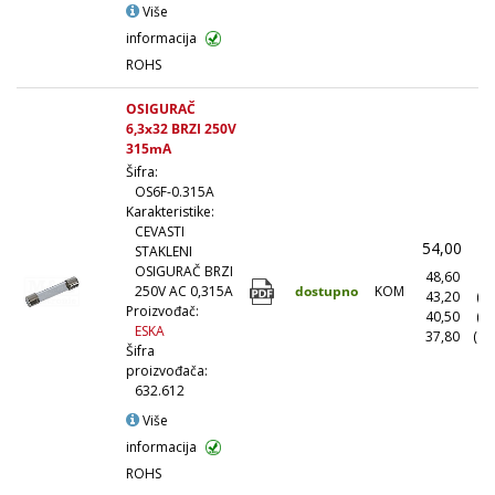
Više
informacija
ROHS
OSIGURAČ
6,3x32 BRZI 250V
315mA
Šifra:
OS6F-0.315A
Karakteristike:
CEVASTI
54,00
(
STAKLENI
OSIGURAČ BRZI
48,60
(1
dostupno
KOM
250V AC 0,315A
43,20
(1
Proizvođač:
40,50
(5
ESKA
37,80
(10
Šifra
proizvođača:
632.612
Više
informacija
ROHS