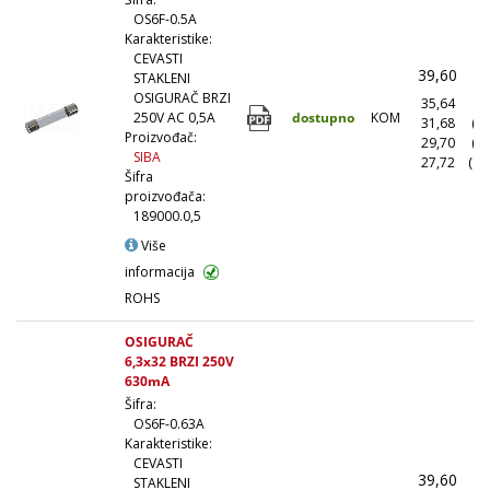
OS6F-0.5A
Karakteristike:
CEVASTI
39,60
(
STAKLENI
OSIGURAČ BRZI
35,64
(1
dostupno
KOM
250V AC 0,5A
31,68
(1
Proizvođač:
29,70
(5
SIBA
27,72
(10
Šifra
proizvođača:
189000.0,5
Više
informacija
ROHS
OSIGURAČ
6,3x32 BRZI 250V
630mA
Šifra:
OS6F-0.63A
Karakteristike:
CEVASTI
39,60
(
STAKLENI