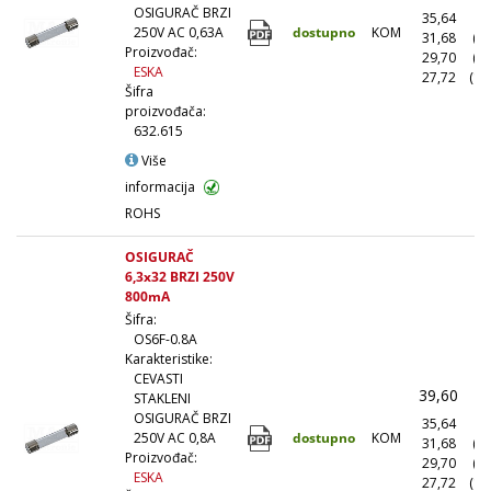
OSIGURAČ BRZI
35,64
(1
dostupno
KOM
250V AC 0,63A
31,68
(1
Proizvođač:
29,70
(5
ESKA
27,72
(10
Šifra
proizvođača:
632.615
Više
informacija
ROHS
OSIGURAČ
6,3x32 BRZI 250V
800mA
Šifra:
OS6F-0.8A
Karakteristike:
CEVASTI
39,60
(
STAKLENI
OSIGURAČ BRZI
35,64
(1
dostupno
KOM
250V AC 0,8A
31,68
(1
Proizvođač:
29,70
(5
ESKA
27,72
(10