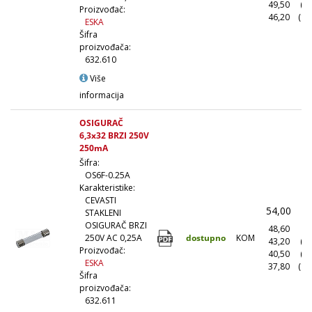
49,50
(5
Proizvođač:
46,20
(10
ESKA
Šifra
proizvođača:
632.610
Više
informacija
OSIGURAČ
6,3x32 BRZI 250V
250mA
Šifra:
OS6F-0.25A
Karakteristike:
CEVASTI
54,00
(
STAKLENI
OSIGURAČ BRZI
48,60
(1
dostupno
KOM
250V AC 0,25A
43,20
(1
Proizvođač:
40,50
(5
ESKA
37,80
(10
Šifra
proizvođača:
632.611