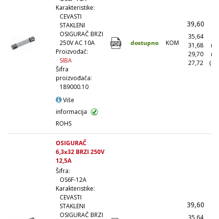
Karakteristike:
CEVASTI
39,60
(
STAKLENI
OSIGURAČ BRZI
35,64
(1
dostupno
KOM
250V AC 10A
31,68
(1
Proizvođač:
29,70
(5
SIBA
27,72
(10
Šifra
proizvođača:
189000.10
Više
informacija
ROHS
OSIGURAČ
6,3x32 BRZI 250V
12,5A
Šifra:
OS6F-12A
Karakteristike:
CEVASTI
39,60
(
STAKLENI
OSIGURAČ BRZI
35,64
(1