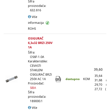
Šifra
proizvođača:
632.616
Više
informacija
ROHS
OSIGURAČ
6,3x32 BRZI 250V
1A
Šifra:
OS6F-1.0A
Karakteristike:
CEVASTI
39,60
(
STAKLENI
OSIGURAČ BRZI
35,64
(1
dostupno
KOM
250V AC 1A
31,68
(1
Proizvođač:
29,70
(5
SIBA
27,72
(10
Šifra
proizvođača:
189000.1
Više