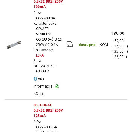
6,3x32 BRZI 250V
100mA
Šifra:
OS6F-0.10A
Karakteristike:
CEVASTI
180,00
(
STAKLENI
OSIGURAČ BRZI
162,00
(1
dostupno
KOM
250V AC 0,1A
144,00
(1
Proizvođač:
135,00
(5
ESKA
126,00
(10
Šifra
proizvođača:
632.607
Više
informacija
ROHS
OSIGURAČ
6,3x32 BRZI 250V
125mA
Šifra:
OS6F-0.125A