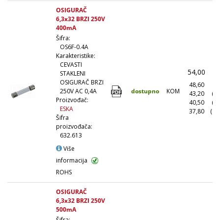
OSIGURAČ
6,3x32 BRZI 250V
400mA
Šifra:
OS6F-0.4A
Karakteristike:
CEVASTI
54,00
(
STAKLENI
OSIGURAČ BRZI
48,60
(1
dostupno
KOM
250V AC 0,4A
43,20
(1
Proizvođač:
40,50
(5
ESKA
37,80
(10
Šifra
proizvođača:
632.613
Više
informacija
ROHS
OSIGURAČ
6,3x32 BRZI 250V
500mA
Šifra: