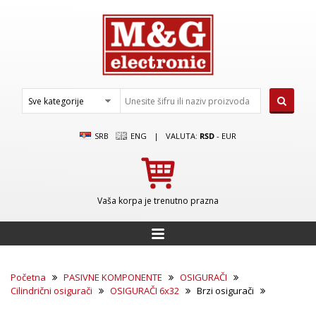
SRB
ENG
|
VALUTA:
RSD
-
EUR
Vaša korpa je trenutno prazna
Početna
PASIVNE KOMPONENTE
OSIGURAČI
Cilindrični osigurači
OSIGURAČI 6x32
Brzi osigurači