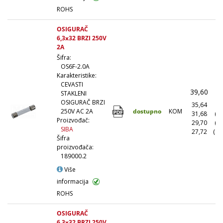
ROHS
OSIGURAČ
6,3x32 BRZI 250V
2A
Šifra:
OS6F-2.0A
Karakteristike:
CEVASTI
39,60
(
STAKLENI
OSIGURAČ BRZI
35,64
(1
dostupno
KOM
250V AC 2A
31,68
(1
Proizvođač:
29,70
(5
SIBA
27,72
(10
Šifra
proizvođača:
189000.2
Više
informacija
ROHS
OSIGURAČ
6,3x32 BRZI 250V