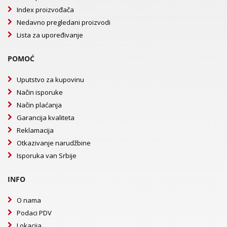
Index proizvođača
Nedavno pregledani proizvodi
Lista za upoređivanje
POMOĆ
Uputstvo za kupovinu
Način isporuke
Način plaćanja
Garancija kvaliteta
Reklamacija
Otkazivanje narudžbine
Isporuka van Srbije
INFO
O nama
Podaci PDV
Lokacija