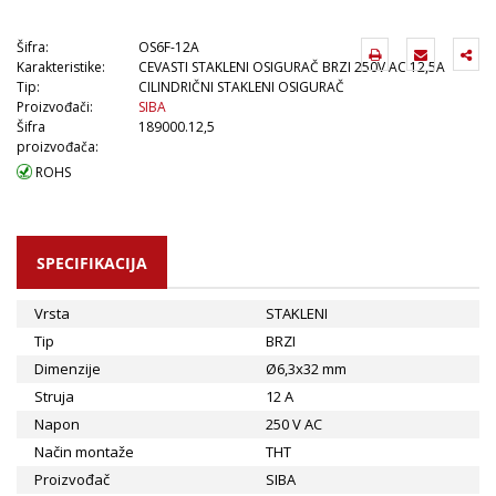
Šifra:
OS6F-12A
Karakteristike:
CEVASTI STAKLENI OSIGURAČ BRZI 250V AC 12,5A
Tip:
CILINDRIČNI STAKLENI OSIGURAČ
Proizvođači:
SIBA
Šifra
189000.12,5
proizvođača:
ROHS
SPECIFIKACIJA
Vrsta
STAKLENI
Tip
BRZI
Dimenzije
Ø6,3x32 mm
Struja
12 A
Napon
250 V AC
Način montaže
THT
Proizvođač
SIBA