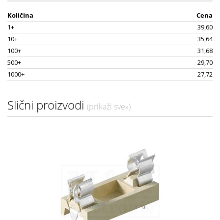
Količina
Cena
1+
39,60
10+
35,64
100+
31,68
500+
29,70
1000+
27,72
Slični proizvodi
(prikaži sve»)