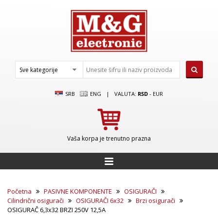
SRB
ENG
|
VALUTA:
RSD
-
EUR
Vaša korpa je trenutno prazna
Početna
PASIVNE KOMPONENTE
OSIGURAČI
Cilindrični osigurači
OSIGURAČI 6x32
Brzi osigurači
OSIGURAČ 6,3x32 BRZI 250V 12,5A