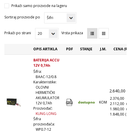
Prikaži samo proizvode na lageru
Sortiraj proizvode po
Prikaži po strani
Vrsta prikaza
OPIS ARTIKLA
PDF
STANJE
J.M.
CENA (RS
BATERIJA ACCU
12V 0,7Ah
Šifra:
BAAC-12/0.8
Karakteristike:
OLOVNI
2.640,00
(
HERMETIČKI
AKUMULATOR
2.376,00
(1
dostupno
KOM
12V 0,7Ah
2.112,00
(1
Proizvođač:
1.980,00
(5
KUNG LONG
1.848,00
(10
Šifra
proizvođača:
WP0.7-12