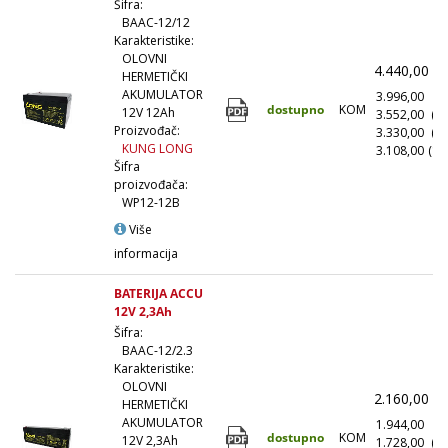
Šifra:
BAAC-12/12
Karakteristike:
OLOVNI
4.440,00
(
HERMETIČKI
AKUMULATOR
3.996,00
(1
dostupno
KOM
12V 12Ah
3.552,00
(1
Proizvođač:
3.330,00
(5
KUNG LONG
3.108,00
(10
Šifra
proizvođača:
WP12-12B
Više
informacija
BATERIJA ACCU
12V 2,3Ah
Šifra:
BAAC-12/2.3
Karakteristike:
OLOVNI
2.160,00
(
HERMETIČKI
AKUMULATOR
1.944,00
(1
dostupno
KOM
12V 2,3Ah
1.728,00
(1