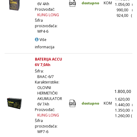
dostupno
KOM
6V 4Ah
1.056,00
(1
Proizvođač:
990,00
(5
KUNG LONG
924,00
(10
Šifra
proizvođača:
WP4-6
Više
informacija
BATERIJA ACCU
6V 7,0Ah
Šifra:
BAAC-6/7
Karakteristike:
OLOVNI
1.800,00
(
HERMETIČKI
AKUMULATOR
1.620,00
(1
dostupno
KOM
6V 7Ah
1.440,00
(1
Proizvođač:
1.350,00
(5
KUNG LONG
1.260,00
(10
Šifra
proizvođača:
WP7-6