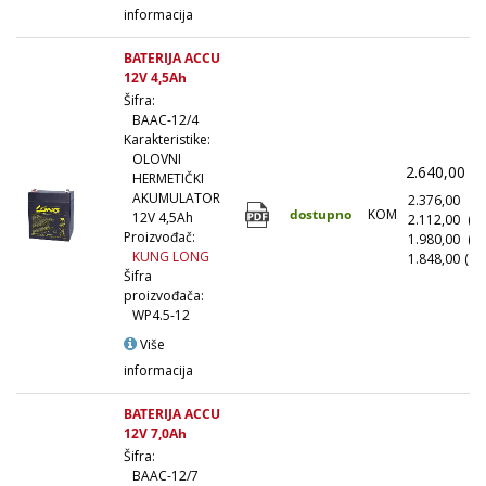
informacija
BATERIJA ACCU
12V 4,5Ah
Šifra:
BAAC-12/4
Karakteristike:
OLOVNI
2.640,00
(
HERMETIČKI
AKUMULATOR
2.376,00
(1
dostupno
KOM
12V 4,5Ah
2.112,00
(1
Proizvođač:
1.980,00
(5
KUNG LONG
1.848,00
(10
Šifra
proizvođača:
WP4.5-12
Više
informacija
BATERIJA ACCU
12V 7,0Ah
Šifra:
BAAC-12/7