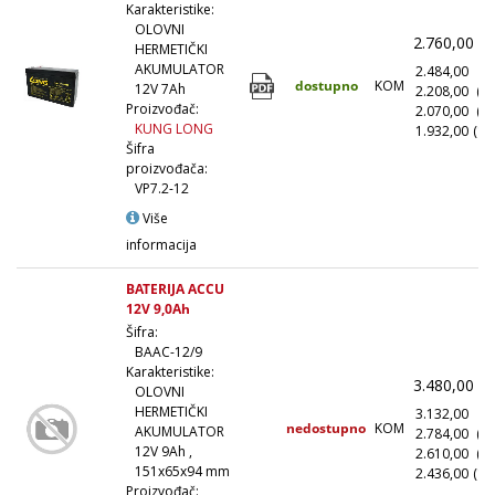
Karakteristike:
OLOVNI
2.760,00
(
HERMETIČKI
AKUMULATOR
2.484,00
(1
dostupno
KOM
12V 7Ah
2.208,00
(1
Proizvođač:
2.070,00
(5
KUNG LONG
1.932,00
(10
Šifra
proizvođača:
VP7.2-12
Više
informacija
BATERIJA ACCU
12V 9,0Ah
Šifra:
BAAC-12/9
Karakteristike:
3.480,00
(
OLOVNI
HERMETIČKI
3.132,00
(1
nedostupno
KOM
AKUMULATOR
2.784,00
(1
12V 9Ah ,
2.610,00
(5
151x65x94 mm
2.436,00
(10
Proizvođač: