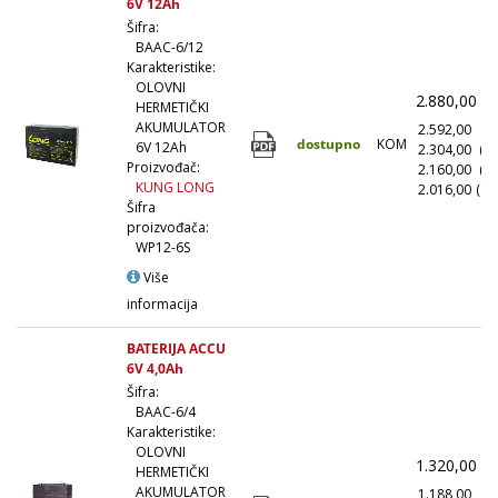
6V 12Ah
Šifra:
BAAC-6/12
Karakteristike:
OLOVNI
2.880,00
(
HERMETIČKI
AKUMULATOR
2.592,00
(1
dostupno
KOM
6V 12Ah
2.304,00
(1
Proizvođač:
2.160,00
(5
KUNG LONG
2.016,00
(10
Šifra
proizvođača:
WP12-6S
Više
informacija
BATERIJA ACCU
6V 4,0Ah
Šifra:
BAAC-6/4
Karakteristike:
OLOVNI
1.320,00
(
HERMETIČKI
AKUMULATOR
1.188,00
(1