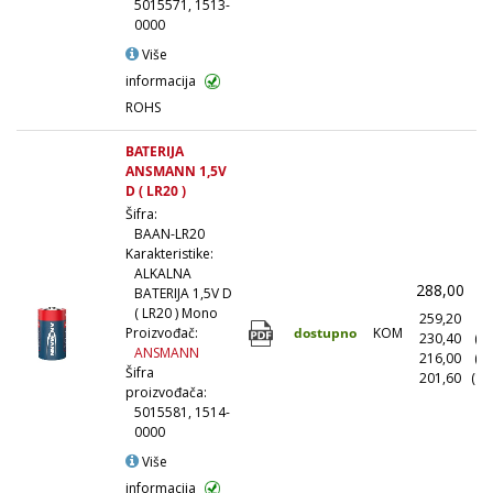
5015571, 1513-
0000
Više
informacija
ROHS
BATERIJA
ANSMANN 1,5V
D ( LR20 )
Šifra:
BAAN-LR20
Karakteristike:
ALKALNA
288,00
(
BATERIJA 1,5V D
( LR20 ) Mono
259,20
(1
dostupno
KOM
Proizvođač:
230,40
(1
ANSMANN
216,00
(5
Šifra
201,60
(10
proizvođača:
5015581, 1514-
0000
Više
informacija