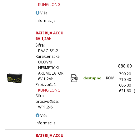
KUNG LONG
Više
informacija
BATERIJA ACCU
6V 1,2Ah
Šifra:
BAAC-6/1.2
Karakteristike:
OLOVNI
888,00
(
HERMETIČKI
AKUMULATOR
799,20
(1
dostupno
KOM
6V 1,2Ah
710,40
(1
Proizvođač:
666,00
(5
KUNG LONG
621,60
(10
Šifra
proizvođača:
WP1.2-6
Više
informacija
BATERIJA ACCU