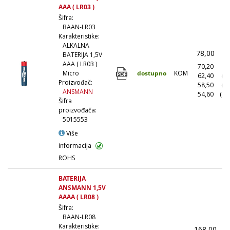
AAA ( LR03 )
Šifra:
BAAN-LR03
Karakteristike:
ALKALNA
78,00
(
BATERIJA 1,5V
AAA ( LR03 )
70,20
(1
dostupno
KOM
Micro
62,40
(1
Proizvođač:
58,50
(5
ANSMANN
54,60
(10
Šifra
proizvođača:
5015553
Više
informacija
ROHS
BATERIJA
ANSMANN 1,5V
AAAA ( LR08 )
Šifra:
BAAN-LR08
Karakteristike:
168,00
(