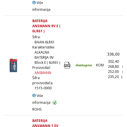
Više
informacija
BATERIJA
ANSMANN 9V E (
6LR61 )
Šifra:
BAAN-6LR61
Karakteristike:
ALKALNA
336,00
(
BATERIJA 9V
302,40
(1
Block E ( 6LR61 )
dostupno
KOM
268,80
(1
Proizvođač:
252,00
(5
ANSMANN
235,20
(10
Šifra
proizvođača:
1515-0000
Više
informacija
ROHS
BATERIJA
ANSMANN 1,5V