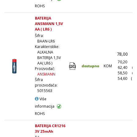
ROHS
BATERIJA
ANSMANN 1,5V
AA ( LR6 )
Šifra:
BAAN-LR6
Karakteristike:
ALKALNA
78,00
(
BATERIJA 1,5V
70,20
(1
AA( LR6 )
dostupno
KOM
62,40
(1
Proizvođač:
58,50
(5
ANSMANN
54,60
(10
Šifra
proizvođača:
5015563
Više
informacija
ROHS
BATERIJA CR1216
3V 25mAh