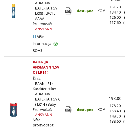
ALKALNA
151,20
(1
BATERIJA 1,5V
dostupno
KOM
134,40
(1
LR08 , LR61 ,
126,00
(5
AAAA
117,60
(10
Proizvođač:
ANSMANN
Više
informacija
ROHS
BATERIJA
ANSMANN 1,5V
C ( LR14 )
Šifra:
BAAN-LR14
Karakteristike:
ALKALNA
198,00
(
BATERIJA 1,5V C
( LR14 ) Baby
178,20
(1
dostupno
KOM
Proizvođač:
158,40
(1
ANSMANN
148,50
(5
Šifra
138,60
(10
proizvođača: