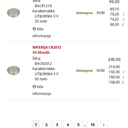
Šifra:
99,00
(
BACR1216
89,10
(1
Karakteristike:
dostupno
KOM
79,20
(1
LITIJUMSKA 3 V
74,25
(5
25 mAh
69,30
(10
Više
informacija
BATERIJA CR2012
3V 65mAh
Šifra:
240,00
(
BACR2012
216,00
(1
Karakteristike:
dostupno
KOM
192,00
(1
LITIJUMSKA 3 V
180,00
(5
65 mAh
168,00
(10
Više
informacija
...
1
2
3
4
5
15
›