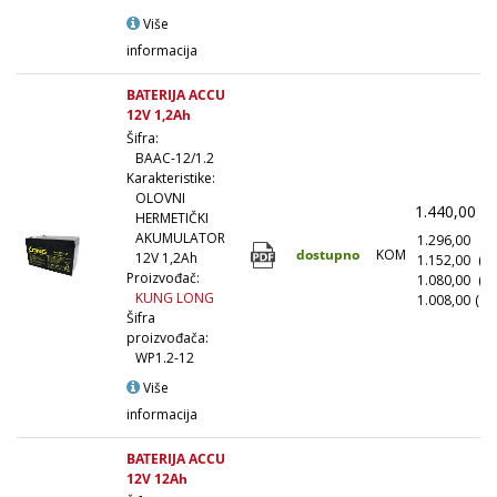
Više
informacija
BATERIJA ACCU
12V 1,2Ah
Šifra:
BAAC-12/1.2
Karakteristike:
OLOVNI
1.440,00
(
HERMETIČKI
AKUMULATOR
1.296,00
(1
dostupno
KOM
12V 1,2Ah
1.152,00
(1
Proizvođač:
1.080,00
(5
KUNG LONG
1.008,00
(10
Šifra
proizvođača:
WP1.2-12
Više
informacija
BATERIJA ACCU
12V 12Ah