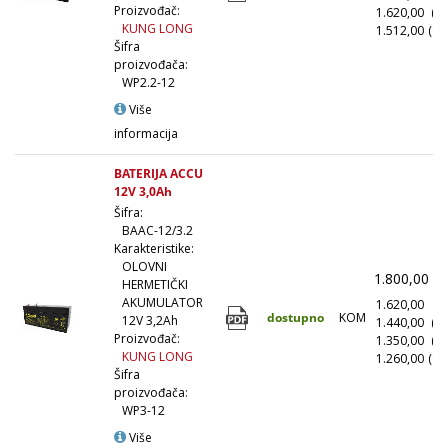
Proizvođač:
1.620,00
(5
KUNG LONG
1.512,00
(10
Šifra
proizvođača:
WP2.2-12
Više
informacija
BATERIJA ACCU
12V 3,0Ah
Šifra:
BAAC-12/3.2
Karakteristike:
OLOVNI
1.800,00
(
HERMETIČKI
AKUMULATOR
1.620,00
(1
dostupno
KOM
12V 3,2Ah
1.440,00
(1
Proizvođač:
1.350,00
(5
KUNG LONG
1.260,00
(10
Šifra
proizvođača:
WP3-12
Više