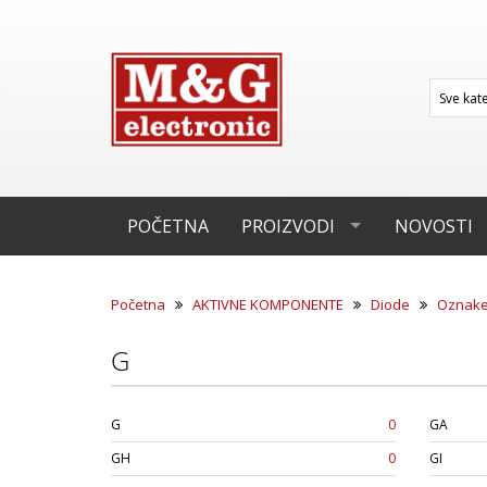
POČETNA
PROIZVODI
NOVOSTI
Početna
AKTIVNE KOMPONENTE
Diode
Oznak
G
G
0
GA
GH
0
GI