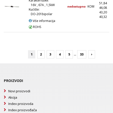
Karakteristike:
51,84
16V , 67A , 1,5kW
nedostupno
KOM
46,08
(
Kućište:
43,20
(
DO-201bipolar
40,32
(1
Više informacija
ROHS
...
1
2
3
4
5
33
›
PROIZVODI
Novi proizvodi
Akcija
Index proizvoda
Index proizvođača