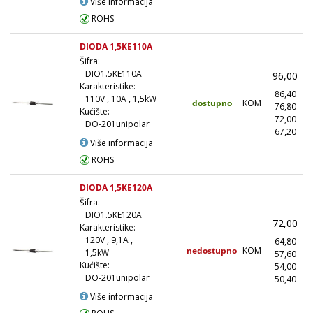
Više informacija
ROHS
DIODA 1,5KE110A
Šifra:
DIO1.5KE110A
96,00
Karakteristike:
86,40
110V , 10A , 1,5kW
dostupno
KOM
76,80
(
Kućište:
72,00
(
DO-201unipolar
67,20
(1
Više informacija
ROHS
DIODA 1,5KE120A
Šifra:
DIO1.5KE120A
72,00
Karakteristike:
120V , 9,1A ,
64,80
nedostupno
KOM
1,5kW
57,60
(
Kućište:
54,00
(
DO-201unipolar
50,40
(1
Više informacija