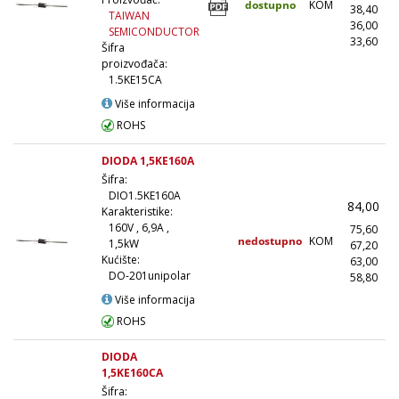
dostupno
KOM
38,40
(
TAIWAN
36,00
(
SEMICONDUCTOR
33,60
(1
Šifra
proizvođača:
1.5KE15CA
Više informacija
ROHS
DIODA 1,5KE160A
Šifra:
DIO1.5KE160A
84,00
Karakteristike:
160V , 6,9A ,
75,60
nedostupno
KOM
1,5kW
67,20
(
Kućište:
63,00
(
DO-201unipolar
58,80
(1
Više informacija
ROHS
DIODA
1,5KE160CA
Šifra: