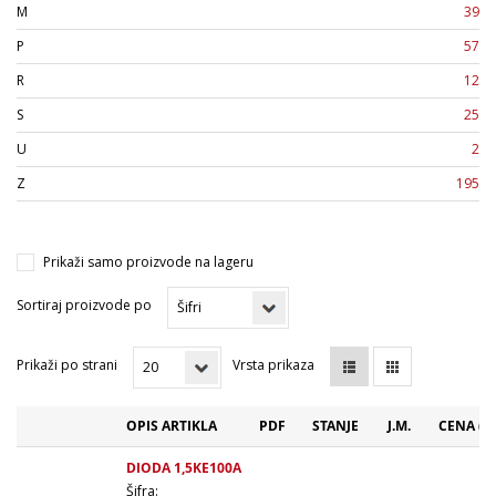
M
39
P
57
R
12
S
25
U
2
Z
195
Prikaži samo proizvode na lageru
Sortiraj proizvode po
Prikaži po strani
Vrsta prikaza
OPIS ARTIKLA
PDF
STANJE
J.M.
CENA (R
DIODA 1,5KE100A
Šifra: