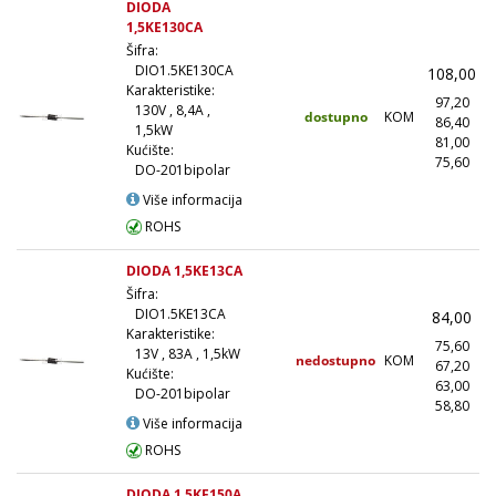
DIODA
1,5KE130CA
Šifra:
DIO1.5KE130CA
108,00
Karakteristike:
97,20
130V , 8,4A ,
dostupno
KOM
86,40
(
1,5kW
81,00
(
Kućište:
75,60
(1
DO-201bipolar
Više informacija
ROHS
DIODA 1,5KE13CA
Šifra:
DIO1.5KE13CA
84,00
Karakteristike:
75,60
13V , 83A , 1,5kW
nedostupno
KOM
67,20
(
Kućište:
63,00
(
DO-201bipolar
58,80
(1
Više informacija
ROHS
DIODA 1,5KE150A