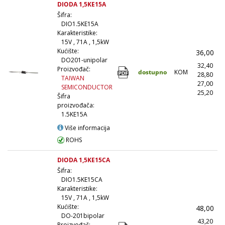
DIODA 1,5KE15A
Šifra:
DIO1.5KE15A
Karakteristike:
15V , 71A , 1,5kW
Kućište:
36,00
DO201-unipolar
32,40
Proizvođač:
dostupno
KOM
28,80
(
TAIWAN
27,00
(
SEMICONDUCTOR
25,20
(1
Šifra
proizvođača:
1.5KE15A
Više informacija
ROHS
DIODA 1,5KE15CA
Šifra:
DIO1.5KE15CA
Karakteristike:
15V , 71A , 1,5kW
Kućište:
48,00
DO-201bipolar
43,20
Proizvođač: