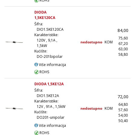
ROHS
DIODA
1,5KE120CA
Šifra:
DIO1.5KE120CA
84,00
Karakteristike:
75,60
120V , 9,1A ,
nedostupno
KOM
67,20
(
1,5kW
63,00
(
Kućište:
58,80
(1
DO-201bipolar
Više informacija
ROHS
DIODA 1,5KE12A
Šifra:
DIO1.5KE12A
72,00
Karakteristike:
64,80
12V , 91A , 1,5kW
nedostupno
KOM
57,60
(
Kućište:
54,00
(
DO201-unipolar
50,40
(1
Više informacija
ROHS