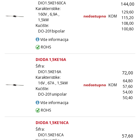
DIO1.5KE160CA
144,00
Karakteristike:
129,60
160V , 6,9A ,
nedostupno
KOM
115,20
(
1,5kW
108,00
(
Kućište:
100,80
(1
DO-201bipolar
Više informacija
ROHS
DIODA 1,5KE16A
Šifra:
DIO1.5KE16A
72,00
Karakteristike:
64,80
16V , 67A , 1,5kW
nedostupno
KOM
57,60
(
Kućište:
54,00
(
DO-201unipolar
50,40
(1
Više informacija
ROHS
DIODA 1,5KE16CA
Šifra:
DIO1.5KE16CA
57,60