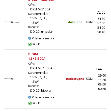
Šifra:
DIO1.5KE150A
72,00
Karakteristike:
150V , 7,3A ,
64,80
dostupno
KOM
1,5kW
57,60
(
Kućište:
54,00
(
DO-201unipolar
50,40
(1
Više informacija
ROHS
DIODA
1,5KE150CA
Šifra:
DIO1.5KE150CA
144,00
Karakteristike:
129,60
150V , 7,3A ,
nedostupno
KOM
115,20
(
1,5kW
108,00
(
Kućište:
100,80
(1
DO-201bipolar
Više informacija
ROHS