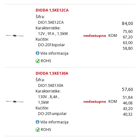
DIODA 1,5KE12CA
Šifra:
DIO1.5KE12CA
84,00
Karakteristike:
75,60
12V , 91A , 1,5kW
nedostupno
KOM
67,20
(
Kućište:
63,00
(
DO-201bipolar
58,80
(1
Više informacija
ROHS
DIODA 1,5KE130A
Šifra:
DIO1.5KE130A
57,60
Karakteristike:
130V , 8,4A ,
51,84
nedostupno
KOM
1,5kW
46,08
(
Kućište:
43,20
(
DO-201unipolar
40,32
(1
Više informacija
ROHS