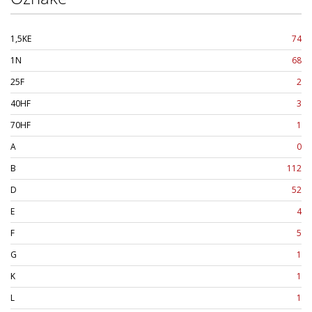
1,5KE
74
1N
68
25F
2
40HF
3
70HF
1
A
0
B
112
D
52
E
4
F
5
G
1
K
1
L
1