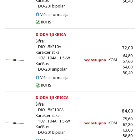
Kućište:
50,40
(1
DO-201bipolar
Više informacija
ROHS
DIODA 1,5KE10A
Šifra:
DIO1.5KE10A
72,00
Karakteristike:
64,80
10V , 104A , 1,5kW
nedostupno
KOM
57,60
(
Kućište:
54,00
(
DO-201unipolar
50,40
(1
Više informacija
ROHS
DIODA 1,5KE10CA
Šifra:
DIO1.5KE10CA
84,00
Karakteristike:
75,60
10V , 104A , 1,5kW
nedostupno
KOM
67,20
(
Kućište:
63,00
(
DO-201bipolar
58,80
(1