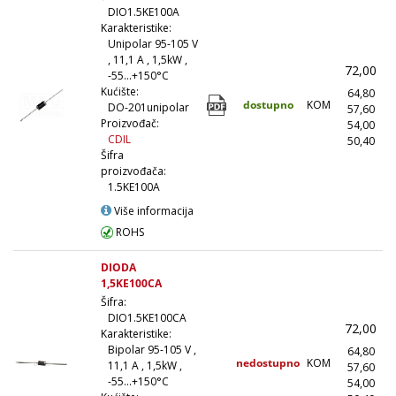
DIO1.5KE100A
Karakteristike:
Unipolar 95-105 V
, 11,1 A , 1,5kW ,
72,00
-55...+150°C
Kućište:
64,80
dostupno
KOM
DO-201unipolar
57,60
(
Proizvođač:
54,00
(
CDIL
50,40
(1
Šifra
proizvođača:
1.5KE100A
Više informacija
ROHS
DIODA
1,5KE100CA
Šifra:
DIO1.5KE100CA
72,00
Karakteristike:
Bipolar 95-105 V ,
64,80
nedostupno
KOM
11,1 A , 1,5kW ,
57,60
(
-55...+150°C
54,00
(