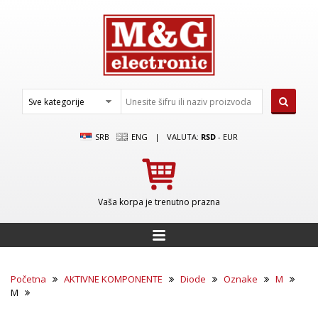
SRB
ENG
|
VALUTA:
RSD
-
EUR
Vaša korpa je trenutno prazna
Početna
AKTIVNE KOMPONENTE
Diode
Oznake
M
M