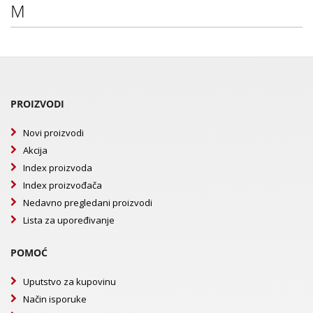
M
PROIZVODI
Novi proizvodi
Akcija
Index proizvoda
Index proizvođača
Nedavno pregledani proizvodi
Lista za upoređivanje
POMOĆ
Uputstvo za kupovinu
Način isporuke