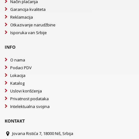
Način plaćanja
Garancija kvaliteta
Reklamacija
Otkazivanje narudžbine
Isporuka van Srbije
INFO
O nama
Podaci PDV
Lokacija
Katalog
Uslovi korišćenja
Privatnost podataka
Intelektualna svojina
KONTAKT
Jovana Ristića 7, 18000 Niš, Srbija