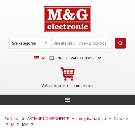
SRB
ENG
|
VALUTA:
RSD
-
EUR
Vaša korpa je trenutno prazna
Početna
AKTIVNE KOMPONENTE
Integrisana kola
Oznake
M
MM