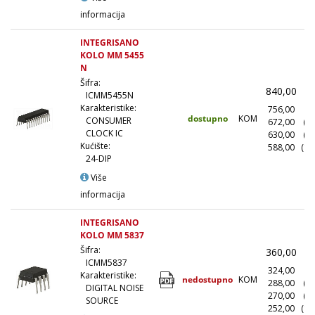
informacija
INTEGRISANO
KOLO MM 5455
N
Šifra:
840,00
(
ICMM5455N
Karakteristike:
756,00
(1
dostupno
KOM
CONSUMER
672,00
(1
CLOCK IC
630,00
(5
Kućište:
588,00
(10
24-DIP
Više
informacija
INTEGRISANO
KOLO MM 5837
Šifra:
360,00
(
ICMM5837
324,00
(1
Karakteristike:
nedostupno
KOM
288,00
(1
DIGITAL NOISE
270,00
(5
SOURCE
252,00
(10