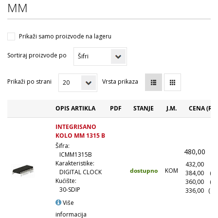
MM
Prikaži samo proizvode na lageru
Sortiraj proizvode po
Prikaži po strani
Vrsta prikaza
OPIS ARTIKLA
PDF
STANJE
J.M.
CENA (RS
INTEGRISANO
KOLO MM 1315 B
Šifra:
480,00
(
ICMM1315B
Karakteristike:
432,00
(1
dostupno
KOM
DIGITAL CLOCK
384,00
(1
Kućište:
360,00
(5
30-SDIP
336,00
(10
Više
informacija