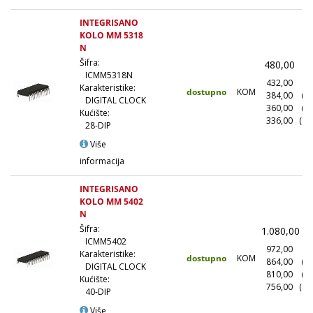
INTEGRISANO
KOLO MM 5318
N
Šifra:
480,00
(
ICMM5318N
432,00
(1
Karakteristike:
dostupno
KOM
384,00
(1
DIGITAL CLOCK
360,00
(5
Kućište:
336,00
(10
28-DIP
Više
informacija
INTEGRISANO
KOLO MM 5402
N
Šifra:
1.080,00
(
ICMM5402
972,00
(1
Karakteristike:
dostupno
KOM
864,00
(1
DIGITAL CLOCK
810,00
(5
Kućište:
756,00
(10
40-DIP
Više