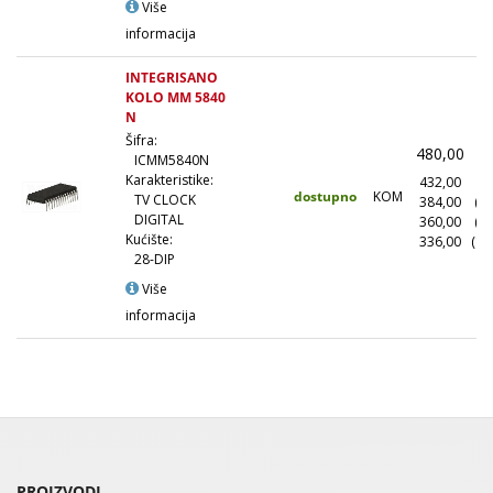
Više
informacija
INTEGRISANO
KOLO MM 5840
N
Šifra:
480,00
(
ICMM5840N
Karakteristike:
432,00
(1
dostupno
KOM
TV CLOCK
384,00
(1
DIGITAL
360,00
(5
Kućište:
336,00
(10
28-DIP
Više
informacija
PROIZVODI