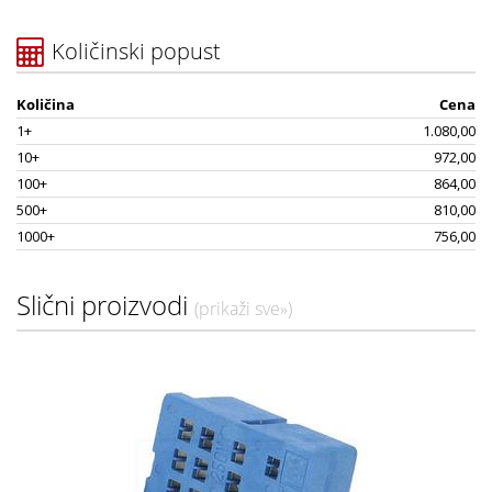
Količinski popust
Količina
Cena
1+
1.080,00
10+
972,00
100+
864,00
500+
810,00
1000+
756,00
Slični proizvodi
(prikaži sve»)