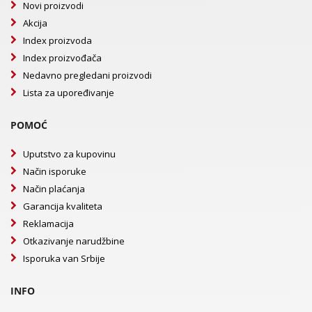
Novi proizvodi
Akcija
Index proizvoda
Index proizvođača
Nedavno pregledani proizvodi
Lista za upoređivanje
POMOĆ
Uputstvo za kupovinu
Način isporuke
Način plaćanja
Garancija kvaliteta
Reklamacija
Otkazivanje narudžbine
Isporuka van Srbije
INFO