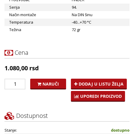
Serija
94.
Način montaže
Na DIN šinu
Temperatura
-40...+70 °C
Težina
72 gr
Cena
1.080,00 rsd
NARUČI
DODAJ U LISTU ŽELJA
UPOREDI PROIZVOD
Dostupnost
Stanje:
dostupno