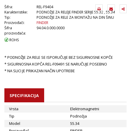
Šifra:
REL-F9404
Karakteristike:
PODNOŽJE ZA RELEJE FINDER SERIJE 55.32 , 55.34
Tip:
PODNOŽJE ZA RELE ZA MONTAŽU NA DIN ŠINU
Proizvođači:
FINDER
Šifra
94.04.0.000.0000
proizvođača:
ROHS
* PODNOŽJE ZA RELE SE ISPORUČUJE BEZ SIGURNOSNE KOPČE
* SIGURNOSNA KOPČA REL-F09491 SE NARUČUJE POSEBNO
* NA SLICI JE PRIKAZAN NAČIN UPOTREBE
SPECIFIKACIJA
Vrsta
Elektromagnetni
Tip
Podnožja
Model
55.34
Proizvođač
FINDER