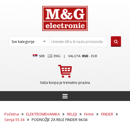
SRB
ENG
|
VALUTA:
RSD
-
EUR
Vaša korpa je trenutno prazna
Početna
ELEKTROMEHANIKA
RELEJI
Firme
FINDER
Serija 55.34
PODNOŽJE ZA RELE FINDER 94.04