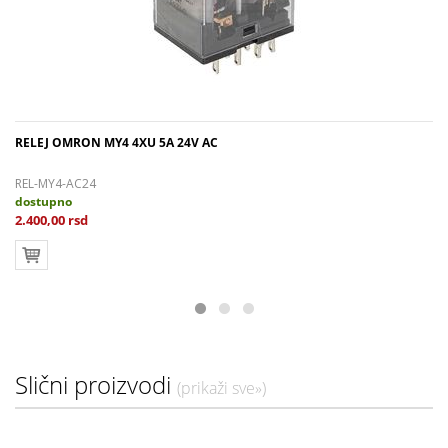
RELEJ OMRON MY4 4XU 5A 24V AC
REL-MY4-AC24
dostupno
2.400,00 rsd
Slični proizvodi
(prikaži sve»)