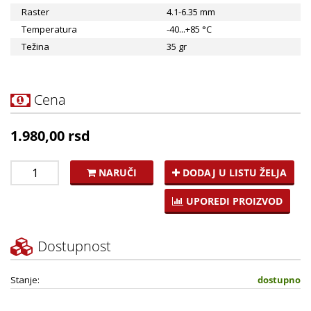
Način montaže:
Raster
4.1-6.35 mm
* Na podnožje koje se montira na DIN šinu
Temperatura
-40...+85 °C
* Na podnožje koje se montira na štampanu ploču
Težina
35 gr
Cena
1.980,00 rsd
NARUČI
DODAJ U LISTU ŽELJA
UPOREDI PROIZVOD
Dostupnost
Stanje:
dostupno