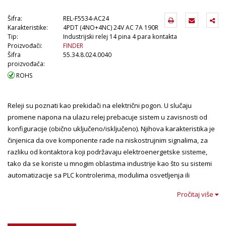
Šifra:
REL-F5534-AC24
Karakteristike:
4PDT (4NO+4NC) 24V AC 7A 190R
Tip:
Industrijski relej 14 pina 4 para kontakta
Proizvođači:
FINDER
Šifra
55.34.8.024.0040
proizvođača:
ROHS
Releji su poznati kao prekidači na električni pogon. U slučaju
promene napona na ulazu relej prebacuje sistem u zavisnosti od
konfiguracije (obično uključeno/isključeno). Njihova karakteristika je
činjenica da ove komponente rade na niskostrujnim signalima, za
razliku od kontaktora koji podržavaju elektroenergetske sisteme,
tako da se koriste u mnogim oblastima industrije kao što su sistemi
automatizacije sa PLC kontrolerima, modulima osvetljenja ili
komunikacionim uređajima.
Pročitaj više
Rade slično kao elektromagneti - magnetno polje stvara struja u
zavojnici. Kao rezultat toga, armatura je privučena jezgrom i deluje
na kontaktne opruge.