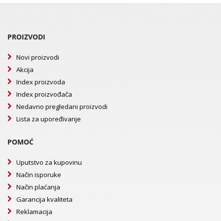
PROIZVODI
Novi proizvodi
Akcija
Index proizvoda
Index proizvođača
Nedavno pregledani proizvodi
Lista za upoređivanje
POMOĆ
Uputstvo za kupovinu
Način isporuke
Način plaćanja
Garancija kvaliteta
Reklamacija