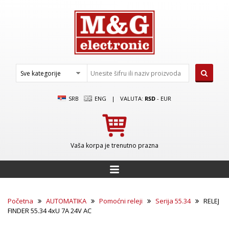
SRB
ENG
|
VALUTA:
RSD
-
EUR
Vaša korpa je trenutno prazna
Početna
AUTOMATIKA
Pomoćni releji
Serija 55.34
RELEJ
FINDER 55.34 4xU 7A 24V AC