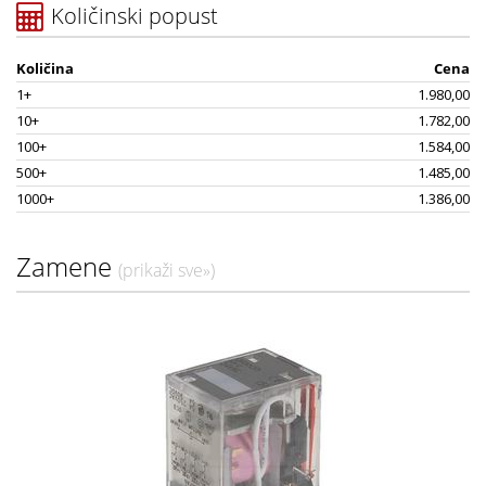
Količinski popust
Količina
Cena
1+
1.980,00
10+
1.782,00
100+
1.584,00
500+
1.485,00
1000+
1.386,00
Zamene
(prikaži sve»)