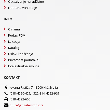
Otkazivanje narudžbine
Isporuka van Srbije
INFO
O nama
Podaci PDV
Lokacija
Katalog
Uslovi korišćenja
Privatnost podataka
Intelektualna svojina
KONTAKT
Jovana Ristića 7, 18000 Niš, Srbija
(018) 4520-455, 4522-814, 4522-965
(018) 4522-660
office@mgelectronic.rs