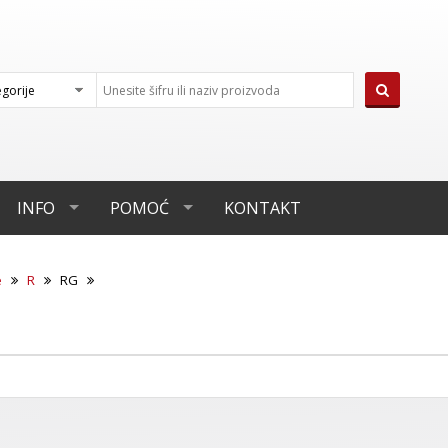
INFO
POMOĆ
KONTAKT
e
R
RG