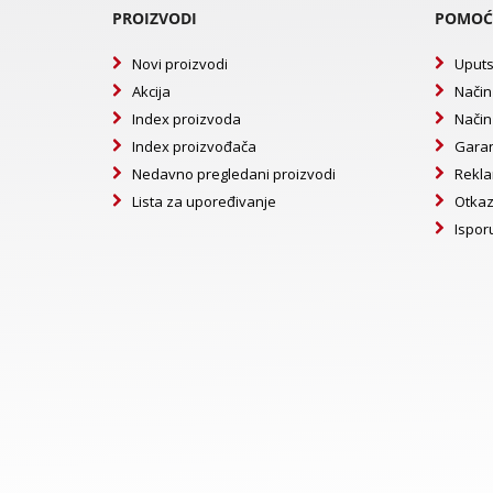
PROIZVODI
POMOĆ
Novi proizvodi
Uputs
Akcija
Način
Index proizvoda
Način
Index proizvođača
Garan
Nedavno pregledani proizvodi
Rekla
Lista za upoređivanje
Otkaz
Ispor