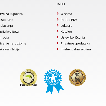
INFO
tvo za kupovinu
O nama
 isporuke
Podaci PDV
 plaćanja
Lokacija
cija kvaliteta
Katalog
macija
Uslovi korišćenja
ivanje narudžbine
Privatnost podataka
uka van Srbije
Intelektualna svojina