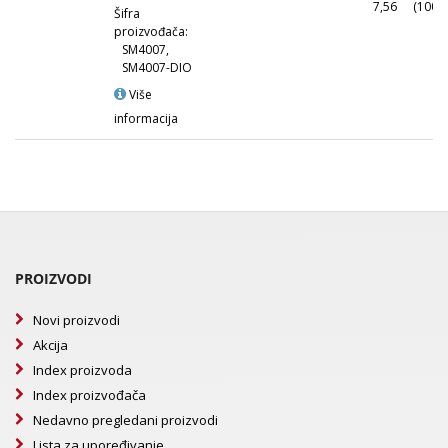
7,56
(1000
Šifra
proizvođača:
SM4007,
SM4007-DIO
Više
informacija
PROIZVODI
Novi proizvodi
Akcija
Index proizvoda
Index proizvođača
Nedavno pregledani proizvodi
Lista za upoređivanje