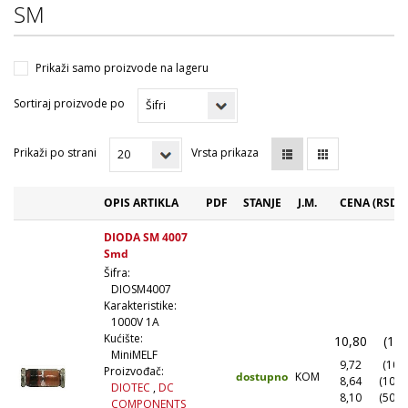
SM
Prikaži samo proizvode na lageru
Sortiraj proizvode po
Prikaži po strani
Vrsta prikaza
OPIS ARTIKLA
PDF
STANJE
J.M.
CENA (RSD)
DIODA SM 4007
Smd
Šifra:
DIOSM4007
Karakteristike:
1000V 1A
Kućište:
10,80
(1+)
MiniMELF
9,72
(10+)
Proizvođač:
dostupno
KOM
8,64
(100+
DIOTEC
,
DC
8,10
(500+
COMPONENTS