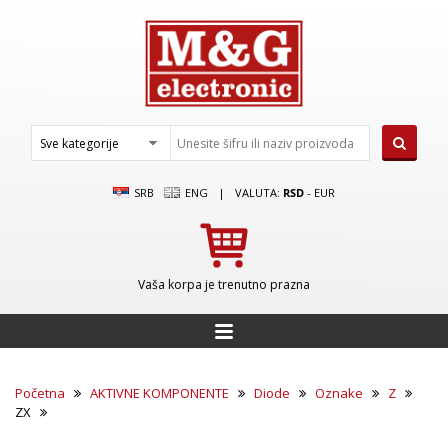
SRB
ENG
|
VALUTA:
RSD
-
EUR
Vaša korpa je trenutno prazna
Početna
AKTIVNE KOMPONENTE
Diode
Oznake
Z
ZX