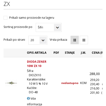
ZX
Prikaži samo proizvode na lageru
Sortiraj proizvode po
Prikaži po strani
Vrsta prikaza
OPIS ARTIKLA
PDF
STANJE
J.M.
CENA (RS
DIODA ZENER
10W ZX 10
Šifra:
288,00
(
DIOZX10
Karakteristike:
259,20
(1
nedostupno
KOM
10 W 5 % 10 V
230,40
(1
Kućište:
216,00
(5
DO-4B
201,60
(10
Više
informacija