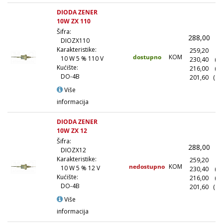
DIODA ZENER
10W ZX 110
Šifra:
288,00
(
DIOZX110
Karakteristike:
259,20
(1
dostupno
KOM
10 W 5 % 110 V
230,40
(1
Kućište:
216,00
(5
DO-4B
201,60
(10
Više
informacija
DIODA ZENER
10W ZX 12
Šifra:
288,00
(
DIOZX12
Karakteristike:
259,20
(1
nedostupno
KOM
10 W 5 % 12 V
230,40
(1
Kućište:
216,00
(5
DO-4B
201,60
(10
Više
informacija