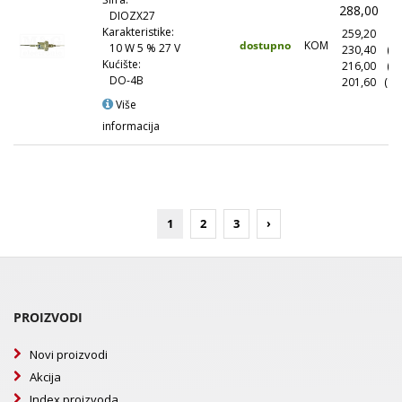
288,00
(
DIOZX27
Karakteristike:
259,20
(1
dostupno
KOM
10 W 5 % 27 V
230,40
(1
Kućište:
216,00
(5
DO-4B
201,60
(10
Više
informacija
1
2
3
›
PROIZVODI
Novi proizvodi
Akcija
Index proizvoda