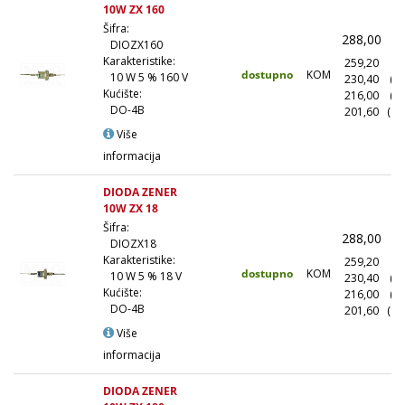
10W ZX 160
Šifra:
288,00
(
DIOZX160
Karakteristike:
259,20
(1
dostupno
KOM
10 W 5 % 160 V
230,40
(1
Kućište:
216,00
(5
DO-4B
201,60
(10
Više
informacija
DIODA ZENER
10W ZX 18
Šifra:
288,00
(
DIOZX18
Karakteristike:
259,20
(1
dostupno
KOM
10 W 5 % 18 V
230,40
(1
Kućište:
216,00
(5
DO-4B
201,60
(10
Više
informacija
DIODA ZENER