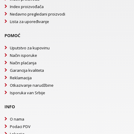
Index proizvođača
Nedavno pregledani proizvodi
Lista za upoređivanje
POMOĆ
Uputstvo za kupovinu
Način isporuke
Način plaćanja
Garancija kvaliteta
Reklamacija
Otkazivanje narudžbine
Isporuka van Srbije
INFO
O nama
Podaci PDV