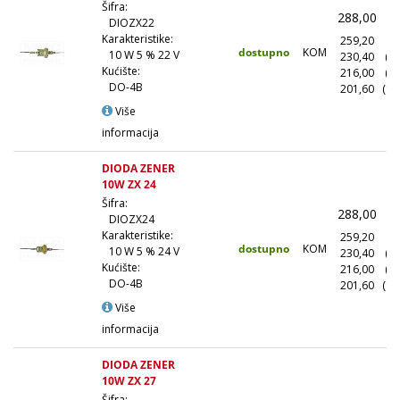
Šifra:
288,00
(
DIOZX22
Karakteristike:
259,20
(1
dostupno
KOM
10 W 5 % 22 V
230,40
(1
Kućište:
216,00
(5
DO-4B
201,60
(10
Više
informacija
DIODA ZENER
10W ZX 24
Šifra:
288,00
(
DIOZX24
Karakteristike:
259,20
(1
dostupno
KOM
10 W 5 % 24 V
230,40
(1
Kućište:
216,00
(5
DO-4B
201,60
(10
Više
informacija
DIODA ZENER
10W ZX 27
Šifra: