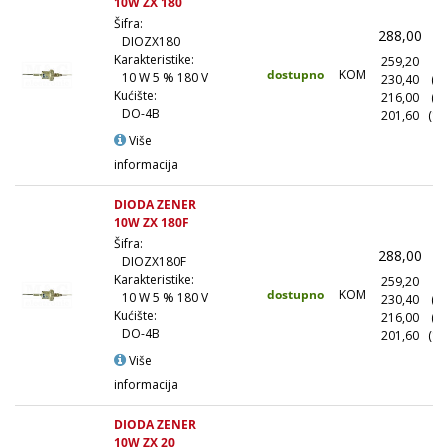
10W ZX 180
Šifra:
288,00
(
DIOZX180
Karakteristike:
259,20
(1
dostupno
KOM
10 W 5 % 180 V
230,40
(1
Kućište:
216,00
(5
DO-4B
201,60
(10
Više
informacija
DIODA ZENER
10W ZX 180F
Šifra:
288,00
(
DIOZX180F
Karakteristike:
259,20
(1
dostupno
KOM
10 W 5 % 180 V
230,40
(1
Kućište:
216,00
(5
DO-4B
201,60
(10
Više
informacija
DIODA ZENER
10W ZX 20