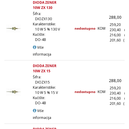
DIODA ZENER
10W ZX 130
Šifra:
288,00
(
DIOZX130
Karakteristike:
259,20
(1
nedostupno
KOM
10 W 5 % 130 V
230,40
(1
Kućište:
216,00
(5
DO-4B
201,60
(10
Više
informacija
DIODA ZENER
10W ZX 15
Šifra:
288,00
(
DIOZX15
Karakteristike:
259,20
(1
nedostupno
KOM
10 W 5 % 15 V
230,40
(1
Kućište:
216,00
(5
DO-4B
201,60
(10
Više
informacija