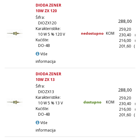
DIODA ZENER
10W ZX 120
Šifra:
288,00
(
DIOZX120
Karakteristike:
259,20
(1
nedostupno
KOM
10 W 5 % 120 V
230,40
(1
Kućište:
216,00
(5
DO-4B
201,60
(10
Više
informacija
DIODA ZENER
10W ZX 13
Šifra:
288,00
(
DIOZX13
Karakteristike:
259,20
(1
dostupno
KOM
10 W 5 % 13 V
230,40
(1
Kućište:
216,00
(5
DO-4B
201,60
(10
Više
informacija