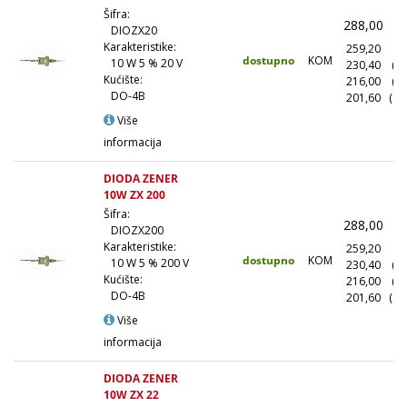
Šifra:
288,00
(
DIOZX20
Karakteristike:
259,20
(1
dostupno
KOM
10 W 5 % 20 V
230,40
(1
Kućište:
216,00
(5
DO-4B
201,60
(10
Više
informacija
DIODA ZENER
10W ZX 200
Šifra:
288,00
(
DIOZX200
Karakteristike:
259,20
(1
dostupno
KOM
10 W 5 % 200 V
230,40
(1
Kućište:
216,00
(5
DO-4B
201,60
(10
Više
informacija
DIODA ZENER
10W ZX 22