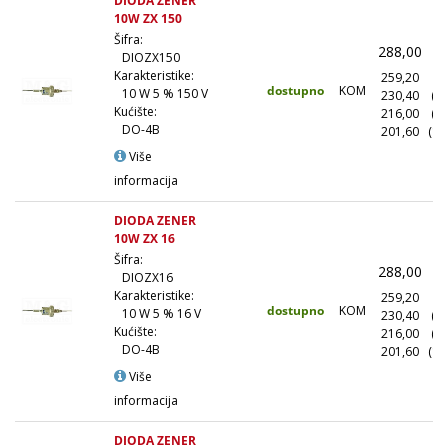
DIODA ZENER
10W ZX 150
Šifra:
288,00
(
DIOZX150
Karakteristike:
259,20
(1
dostupno
KOM
10 W 5 % 150 V
230,40
(1
Kućište:
216,00
(5
DO-4B
201,60
(10
Više
informacija
DIODA ZENER
10W ZX 16
Šifra:
288,00
(
DIOZX16
Karakteristike:
259,20
(1
dostupno
KOM
10 W 5 % 16 V
230,40
(1
Kućište:
216,00
(5
DO-4B
201,60
(10
Više
informacija
DIODA ZENER