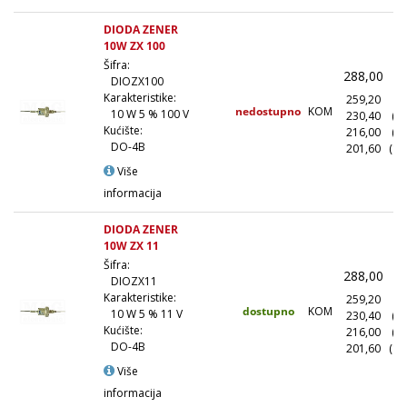
DIODA ZENER
10W ZX 100
Šifra:
288,00
(
DIOZX100
Karakteristike:
259,20
(1
nedostupno
KOM
10 W 5 % 100 V
230,40
(1
Kućište:
216,00
(5
DO-4B
201,60
(10
Više
informacija
DIODA ZENER
10W ZX 11
Šifra:
288,00
(
DIOZX11
Karakteristike:
259,20
(1
dostupno
KOM
10 W 5 % 11 V
230,40
(1
Kućište:
216,00
(5
DO-4B
201,60
(10
Više
informacija