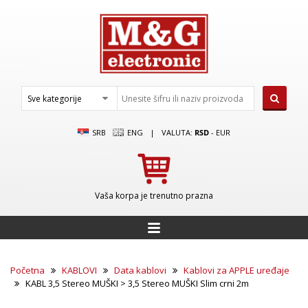
SRB
ENG
|
VALUTA:
RSD
-
EUR
Vaša korpa je trenutno prazna
Početna
KABLOVI
Data kablovi
Kablovi za APPLE uređaje
KABL 3,5 Stereo MUŠKI > 3,5 Stereo MUŠKI Slim crni 2m