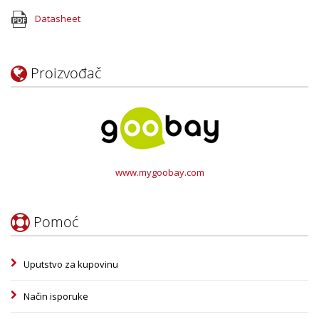
Datasheet
Proizvođač
www.mygoobay.com
Pomoć
Uputstvo za kupovinu
Način isporuke