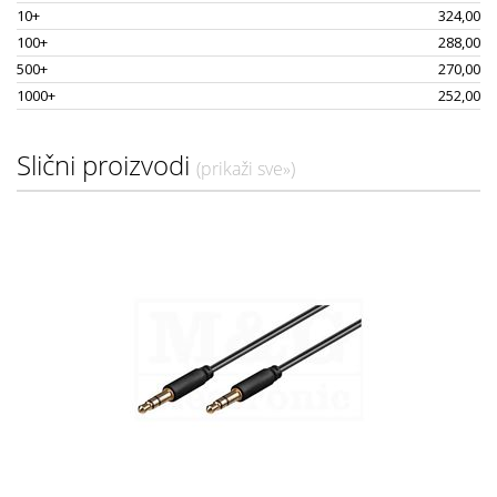
10+
324,00
100+
288,00
500+
270,00
1000+
252,00
Slični proizvodi
(prikaži sve»)