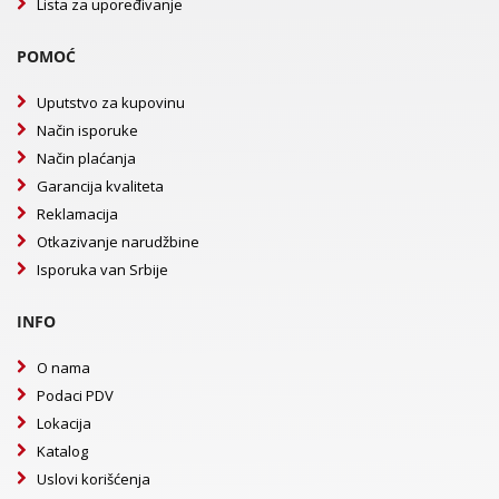
Lista za upoređivanje
POMOĆ
Uputstvo za kupovinu
Način isporuke
Način plaćanja
Garancija kvaliteta
Reklamacija
Otkazivanje narudžbine
Isporuka van Srbije
INFO
O nama
Podaci PDV
Lokacija
Katalog
Uslovi korišćenja