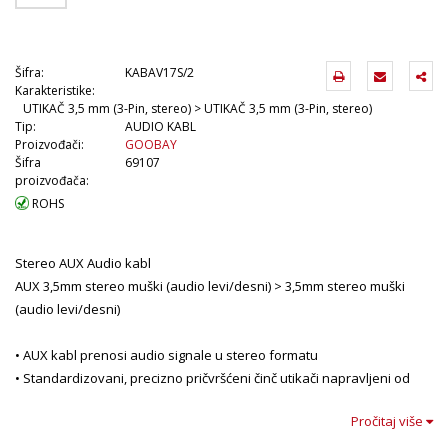
Šifra:
KABAV17S/2
Karakteristike:
UTIKAČ 3,5 mm (3-Pin, stereo) > UTIKAČ 3,5 mm (3-Pin, stereo)
Tip:
AUDIO KABL
Proizvođači:
GOOBAY
Šifra
69107
proizvođača:
ROHS
Stereo AUX Audio kabl
AUX 3,5mm stereo muški (audio levi/desni) > 3,5mm stereo muški
(audio levi/desni)
• AUX kabl prenosi audio signale u stereo formatu
• Standardizovani, precizno pričvršćeni činč utikači napravljeni od
izdržljivog metala
Pročitaj više
• Audio kabl povezuje uređaje sa priključcima za vrhunski kvalitet
zvuka.