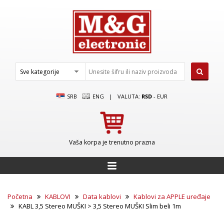
SRB
ENG
|
VALUTA:
RSD
-
EUR
Vaša korpa je trenutno prazna
Početna
KABLOVI
Data kablovi
Kablovi za APPLE uređaje
KABL 3,5 Stereo MUŠKI > 3,5 Stereo MUŠKI Slim beli 1m