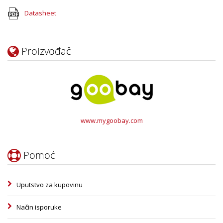
Datasheet
Proizvođač
www.mygoobay.com
Pomoć
Uputstvo za kupovinu
Način isporuke