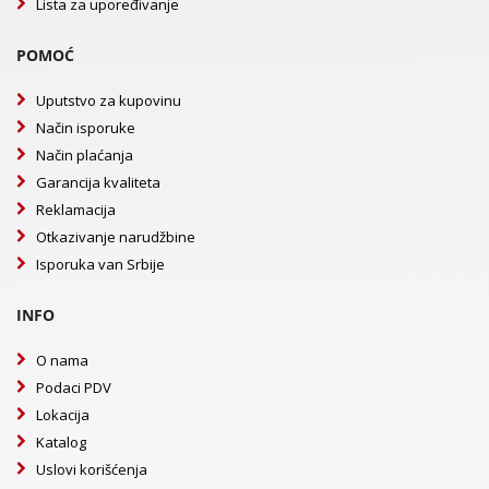
Lista za upoređivanje
POMOĆ
Uputstvo za kupovinu
Način isporuke
Način plaćanja
Garancija kvaliteta
Reklamacija
Otkazivanje narudžbine
Isporuka van Srbije
INFO
O nama
Podaci PDV
Lokacija
Katalog
Uslovi korišćenja