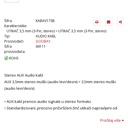
Šifra:
KABAV17SB
Karakteristike:
UTIKAČ 3,5 mm (3-Pin, stereo) > UTIKAČ 3,5 mm (3-Pin, stereo)
Tip:
AUDIO KABL
Proizvođači:
GOOBAY
Šifra
69111
proizvođača:
ROHS
Stereo AUX Audio kabl
AUX 3,5mm stereo muški (audio levi/desni) > 3,5mm stereo muški
(audio levi/desni)
• AUX kabl prenosi audio signale u stereo formatu
• Standardizovani, precizno pričvršćeni činč utikači napravljeni od
izdržljivog metala
Pročitaj više
• Audio kabl povezuje uređaje sa priključcima za vrhunski kvalitet
zvuka.