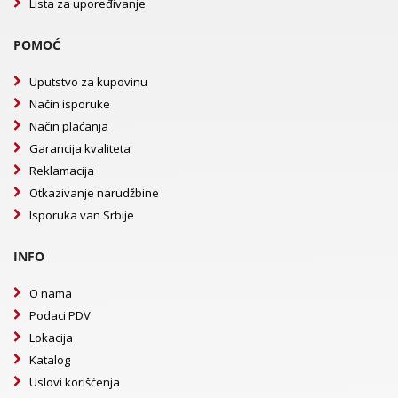
Lista za upoređivanje
POMOĆ
Uputstvo za kupovinu
Način isporuke
Način plaćanja
Garancija kvaliteta
Reklamacija
Otkazivanje narudžbine
Isporuka van Srbije
INFO
O nama
Podaci PDV
Lokacija
Katalog
Uslovi korišćenja