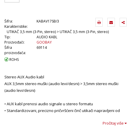
Šifra:
KABAV17SB/3
Karakteristike:
UTIKAČ 3,5 mm (3-Pin, stereo) > UTIKAČ 3,5 mm (3-Pin, stereo)
Tip:
AUDIO KABL
Proizvođači:
GOOBAY
Šifra
69114
proizvođača:
ROHS
Stereo AUX Audio kabl
AUX 3,5mm stereo muški (audio levi/desni) > 3,5mm stereo muški
(audio levi/desni)
• AUX kabl prenosi audio signale u stereo formatu
• Standardizovani, precizno pričvršćeni činč utikači napravljeni od
izdržljivog metala
Pročitaj više
• Audio kabl povezuje uređaje sa priključcima za vrhunski kvalitet
zvuka.