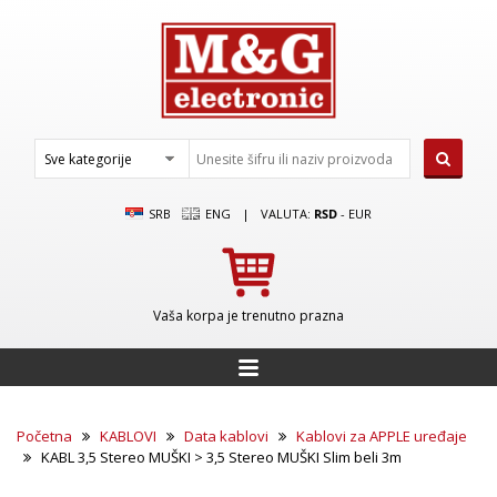
SRB
ENG
|
VALUTA:
RSD
-
EUR
Vaša korpa je trenutno prazna
Početna
KABLOVI
Data kablovi
Kablovi za APPLE uređaje
KABL 3,5 Stereo MUŠKI > 3,5 Stereo MUŠKI Slim beli 3m