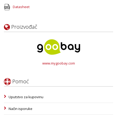
Datasheet
Proizvođač
www.mygoobay.com
Pomoć
Uputstvo za kupovinu
Način isporuke