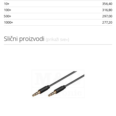
10+
356,40
100+
316,80
500+
297,00
1000+
277,20
Slični proizvodi
(prikaži sve»)